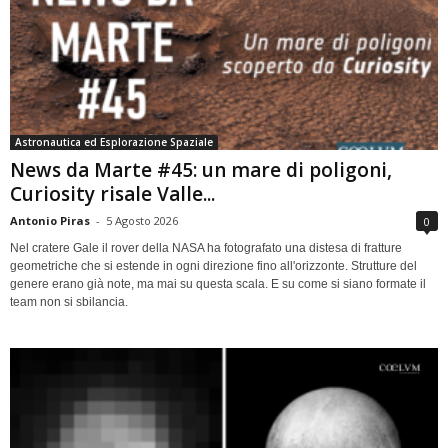
Astronautica ed Esplorazione Spaziale
News da Marte #45: un mare di poligoni,
Curiosity risale Valle...
Antonio Piras
-
5 Agosto 2026
0
Nel cratere Gale il rover della NASA ha fotografato una distesa di fratture
geometriche che si estende in ogni direzione fino all'orizzonte. Strutture del
genere erano già note, ma mai su questa scala. E su come si siano formate il
team non si sbilancia.