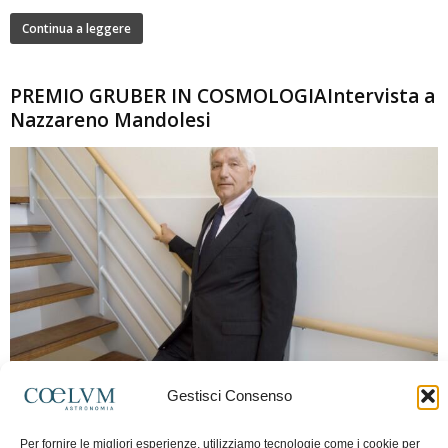
Continua a leggere
PREMIO GRUBER IN COSMOLOGIAIntervista a
Nazzareno Mandolesi
280
Gestisci Consenso
Frida Paolella
-
16 Giugno 2026
0
Intervista al professor Nazzareno Mandolesi, tra i protagonisti della cosmologia
Per fornire le migliori esperienze, utilizziamo tecnologie come i cookie per
spaziale europea e della missione Planck. Il dialogo ripercorre i principali