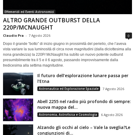
Effemeridi ed Eventi Astronomici
ALTRO GRANDE OUTBURST DELLA
220P/MCNAUGHT
Claudio Pra
-
7 Agosto 2026
0
Dopo il grande “botto” di inizio giugno in prossimità del perielio, che l’aveva
vista variare la sua luminosità di circa nove magnitudini (dalla diciottesima alla
nona grandezza) la 220P/ McNaught ha subìto un nuovo potente outburst
presumibilmente tra il 5 e il 6 agosto, passando improvvisamente dalla
tredicesima alla settima magnitudine.
Il futuro dell’esplorazione lunare passa per
l’Etna
Astronautica ed Esplorazione Spaziale
7 Agosto 2026
Abell 2255 nel radio più profondo di sempre:
nuova mappa del...
Astronomia, Astrofisica e Cosmologia
6 Agosto 2026
Alzando gli occhi al cielo – Vale la sveglia?Le
congiunzioni di...