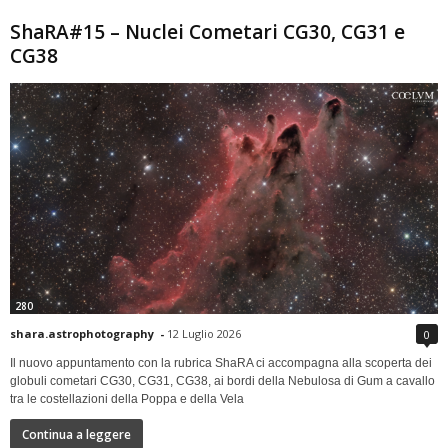
ShaRA#15 – Nuclei Cometari CG30, CG31 e
CG38
280
shara.astrophotography
-
12 Luglio 2026
0
Il nuovo appuntamento con la rubrica ShaRA ci accompagna alla scoperta dei
globuli cometari CG30, CG31, CG38, ai bordi della Nebulosa di Gum a cavallo
tra le costellazioni della Poppa e della Vela
Continua a leggere