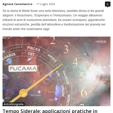
Agnese Caramanico
-
17 Luglio 2026
0
Se la storia di Marte fosse una serie televisiva, sarebbe divisa in tre grandi
stagioni: il Noachiano, l’Esperiano e l’Amazoniano. Un viaggio attraverso
miliardi di anni di evoluzione planetaria, tra oceani scomparsi, gigantesche
eruzioni vulcaniche, perdita dell’atmosfera e trasformazione del pianeta nel
mondo arido che osserviamo oggi.
Astrofotografia
Tempo Siderale: applicazioni pratiche in