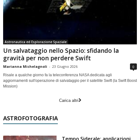
Astronautica ed Esplorazione Spaziale
Un salvataggio nello Spazio: sfidando la
gravità per non perdere Swift
Marianna Michelagnoli
-
23 Giugno 2026
0
Risale a qualche giorno fa la teleconferenza NASA dedicata agli
aggiornamenti sull'operazione di salvataggio per il satellite Swift (la Swift Boost
Mission)
Carica altri
ASTROFOTOGRAFIA
Tempo Siderale: applicazioni