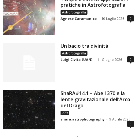
pratiche in Astrofotografia
Astrofotografia
Agnese Caramanico
-
10 Luglio 2026
0
Un bacio tra divinità
Astrofotografia
Luigi Civita (UAN)
-
11 Giugno 2026
0
ShaRA#14.1 – Abell 370 e la
lente gravitazionale dell’Arco
del Drago
279
shara.astrophotography
-
9 Aprile 2026
0