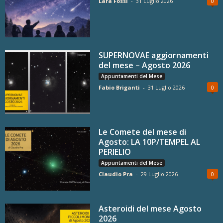
Lara Fossi
-
31 Luglio 2026
0
SUPERNOVAE aggiornamenti
del mese – Agosto 2026
Appuntamenti del Mese
Fabio Briganti
-
31 Luglio 2026
0
Le Comete del mese di
Agosto: LA 10P/TEMPEL AL
PERIELIO
Appuntamenti del Mese
Claudio Pra
-
29 Luglio 2026
0
Asteroidi del mese Agosto
2026