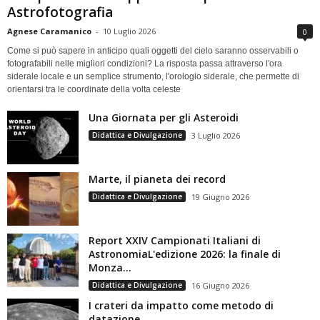
Astrofotografia
Agnese Caramanico
-
10 Luglio 2026
0
Come si può sapere in anticipo quali oggetti del cielo saranno osservabili o
fotografabili nelle migliori condizioni? La risposta passa attraverso l'ora
siderale locale e un semplice strumento, l'orologio siderale, che permette di
orientarsi tra le coordinate della volta celeste
Una Giornata per gli Asteroidi
Didattica e Divulgazione
3 Luglio 2026
Marte, il pianeta dei record
Didattica e Divulgazione
19 Giugno 2026
Report XXIV Campionati Italiani di
AstronomiaL'edizione 2026: la finale di
Monza...
Didattica e Divulgazione
16 Giugno 2026
I crateri da impatto come metodo di
datazione