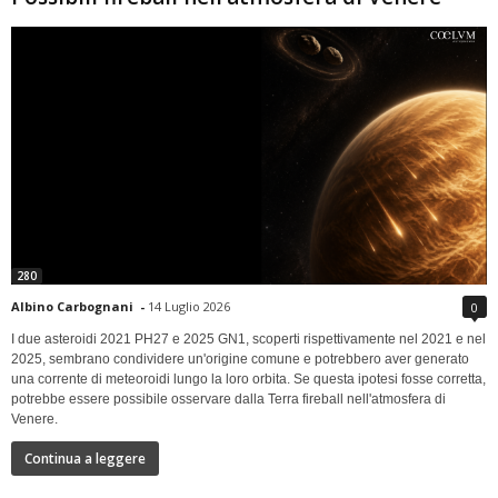
280
Albino Carbognani
-
14 Luglio 2026
0
I due asteroidi 2021 PH27 e 2025 GN1, scoperti rispettivamente nel 2021 e nel
2025, sembrano condividere un'origine comune e potrebbero aver generato
una corrente di meteoroidi lungo la loro orbita. Se questa ipotesi fosse corretta,
potrebbe essere possibile osservare dalla Terra fireball nell'atmosfera di
Venere.
Continua a leggere