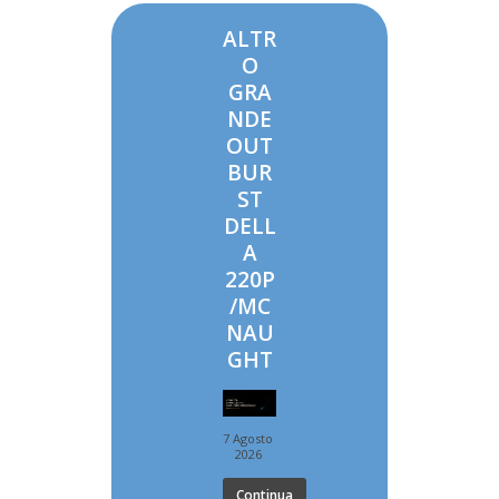
ALTR
O
GRA
NDE
OUT
BUR
ST
DELL
A
220P
/MC
NAU
GHT
7 Agosto
2026
Continua