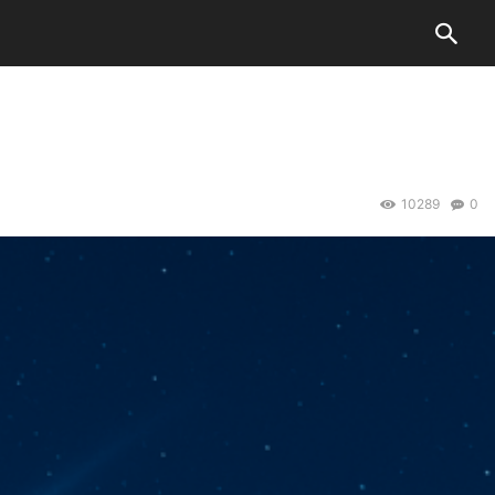
10289
0