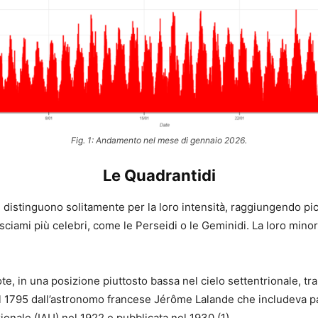
Fig. 1: Andamento nel mese di gennaio 2026.
Le Quadrantidi
 distinguono solitamente per la loro intensità, raggiungendo picc
iami più celebri, come le Perseidi o le Geminidi. La loro minore
ote, in una posizione piuttosto bassa nel cielo settentrionale, tr
l 1795 dall’astronomo francese Jérôme Lalande che includeva par
ionale (IAU) nel 1922 e pubblicata nel 1930 (1).