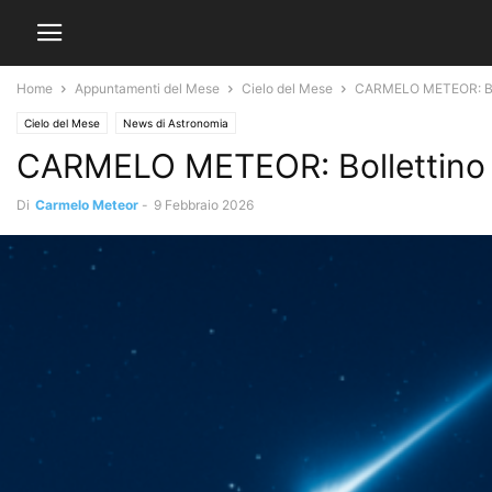
Home
Appuntamenti del Mese
Cielo del Mese
CARMELO METEOR: Boll
Cielo del Mese
News di Astronomia
CARMELO METEOR: Bollettino 
Di
Carmelo Meteor
-
9 Febbraio 2026