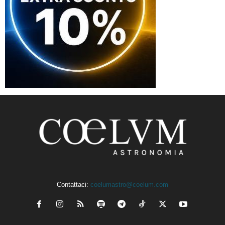
Contattaci:
coelumastro@coelum.com