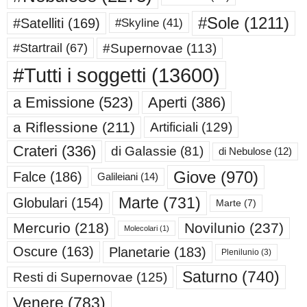
#Sole
(1211)
#Satelliti
(169)
#Skyline
(41)
#Supernovae
(113)
#Startrail
(67)
#Tutti i soggetti
(13600)
a Emissione
(523)
Aperti
(386)
a Riflessione
(211)
Artificiali
(129)
Crateri
(336)
di Galassie
(81)
di Nebulose
(12)
Giove
(970)
Falce
(186)
Galileiani
(14)
Marte
(731)
Globulari
(154)
Marte
(7)
Mercurio
(218)
Novilunio
(237)
Molecolari
(1)
Oscure
(163)
Planetarie
(183)
Plenilunio
(3)
Saturno
(740)
Resti di Supernovae
(125)
Venere
(783)