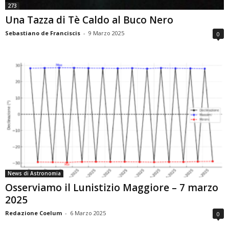
273
Una Tazza di Tè Caldo al Buco Nero
Sebastiano de Franciscis
-
9 Marzo 2025
0
News di Astronomia
Osserviamo il Lunistizio Maggiore – 7 marzo
2025
Redazione Coelum
-
6 Marzo 2025
0