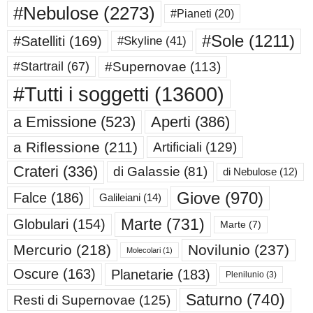
#Nebulose
(2273)
#Pianeti
(20)
#Sole
(1211)
#Satelliti
(169)
#Skyline
(41)
#Supernovae
(113)
#Startrail
(67)
#Tutti i soggetti
(13600)
a Emissione
(523)
Aperti
(386)
a Riflessione
(211)
Artificiali
(129)
Crateri
(336)
di Galassie
(81)
di Nebulose
(12)
Giove
(970)
Falce
(186)
Galileiani
(14)
Marte
(731)
Globulari
(154)
Marte
(7)
Mercurio
(218)
Novilunio
(237)
Molecolari
(1)
Oscure
(163)
Planetarie
(183)
Plenilunio
(3)
Saturno
(740)
Resti di Supernovae
(125)