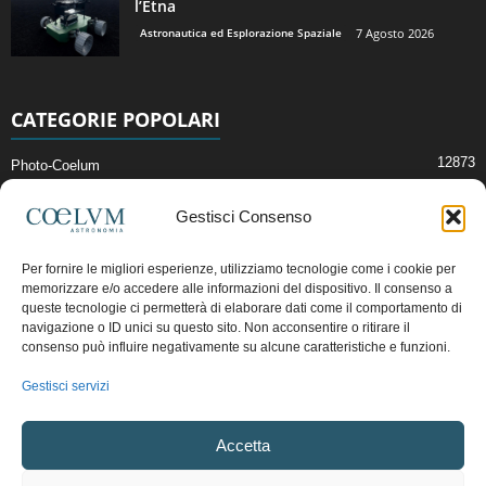
l’Etna
Astronautica ed Esplorazione Spaziale
7 Agosto 2026
CATEGORIE POPOLARI
12873
Photo-Coelum
2914
Mostre e Incontri
Gestisci Consenso
2412
News di Astronomia
1315
Cielo del Mese
Per fornire le migliori esperienze, utilizziamo tecnologie come i cookie per
memorizzare e/o accedere alle informazioni del dispositivo. Il consenso a
365
Astronomia, Astrofisica e Cosmologia
queste tecnologie ci permetterà di elaborare dati come il comportamento di
268
navigazione o ID unici su questo sito. Non acconsentire o ritirare il
Articoli e Risorse On-Line
consenso può influire negativamente su alcune caratteristiche e funzioni.
192
Il Blog della Redazione
Gestisci servizi
Pubblicità:
ads@coelum.com
Accetta
Copyright © 1997 - 2024 vietata la riproduzione.
CF/P.IVA/VAT.C IT.01988340434