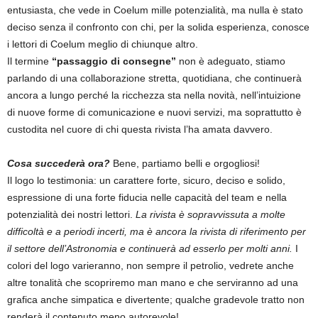
entusiasta, che vede in Coelum mille potenzialità, ma nulla è stato
deciso senza il confronto con chi, per la solida esperienza, conosce
i lettori di Coelum meglio di chiunque altro.
Il termine
“passaggio di consegne”
non è adeguato, stiamo
parlando di una collaborazione stretta, quotidiana, che continuerà
ancora a lungo perché la ricchezza sta nella novità, nell’intuizione
di nuove forme di comunicazione e nuovi servizi, ma soprattutto è
custodita nel cuore di chi questa rivista l’ha amata davvero.
Cosa succederà ora?
Bene, partiamo belli e orgogliosi!
Il logo lo testimonia: un carattere forte, sicuro, deciso e solido,
espressione di una forte fiducia nelle capacità del team e nella
potenzialità dei nostri lettori.
La rivista è sopravvissuta a molte
difficoltà e a periodi incerti, ma è ancora la rivista di riferimento per
il settore dell’Astronomia e continuerà ad esserlo per molti anni.
I
colori del logo varieranno, non sempre il petrolio, vedrete anche
altre tonalità che scopriremo man mano e che serviranno ad una
grafica anche simpatica e divertente; qualche gradevole tratto non
renderà il contenuto meno autorevole!