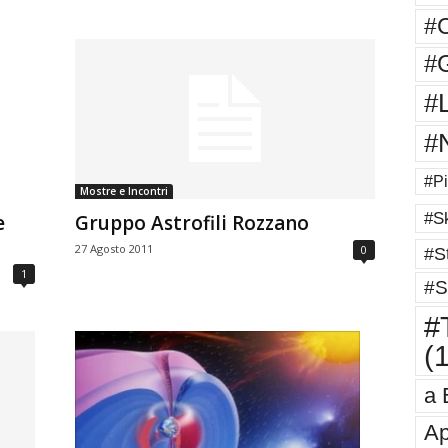
#
#G
#
#
#Pi
Mostre e Incontri
#Sk
e
Gruppo Astrofili Rozzano
27 Agosto 2011
0
#St
1
#S
#T
(
a 
Ap