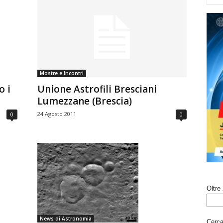
Mostre e Incontri
o i
Unione Astrofili Bresciani
Lumezzane (Brescia)
24 Agosto 2011
0
0
Oltre 
News di Astronomia
Cerca 