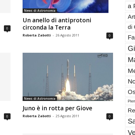
a 
News di Astronomia
Art
Un anello di antiprotoni
circonda la Terra
di
0
Roberta Zabotti
-
26 Agosto 2011
0
Fa
G
Ma
Me
No
Os
News di Astronomia
Plen
Juno è in rotta per Giove
Re
Roberta Zabotti
-
25 Agosto 2011
0
0
Sa
V