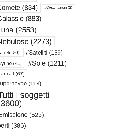
Comete
(834)
#Costellazioni
(2)
alassie
(883)
Luna
(2553)
Nebulose
(2273)
#Satelliti
(169)
aneti
(20)
#Sole
(1211)
yline
(41)
artrail
(67)
upernovae
(113)
utti i soggetti
13600)
Emissione
(523)
erti
(386)