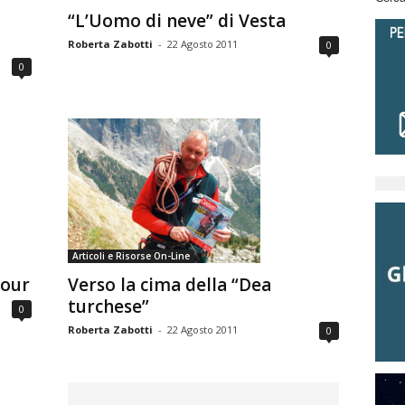
“L’Uomo di neve” di Vesta
Roberta Zabotti
-
22 Agosto 2011
0
0
Articoli e Risorse On-Line
vour
Verso la cima della “Dea
turchese”
0
Roberta Zabotti
-
22 Agosto 2011
0