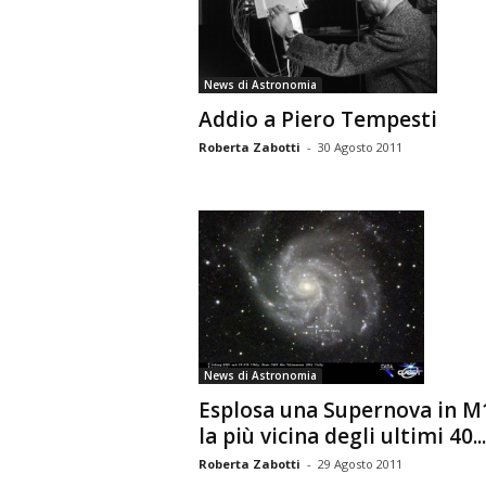
n
o
m
News di Astronomia
i
Addio a Piero Tempesti
a
Roberta Zabotti
-
30 Agosto 2011
News di Astronomia
Esplosa una Supernova in M
la più vicina degli ultimi 40...
Roberta Zabotti
-
29 Agosto 2011