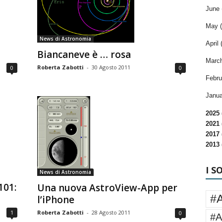
June 
May (
News di Astronomia
April 
Biancaneve è … rosa
March
Roberta Zabotti
-
30 Agosto 2011
0
0
Febru
Janua
2025 
2021 
2017 
2013 
I S
News di Astronomia
101:
Una nuova AstroView-App per
#
l’iPhone
Roberta Zabotti
-
28 Agosto 2011
1
0
#A