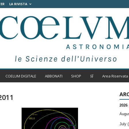
TER
LA RIVISTA
COELUM DIGITALE
ABBONATI
SHOP
🛒
Area Riservata
ARC
 2011
2026
Augus
July (