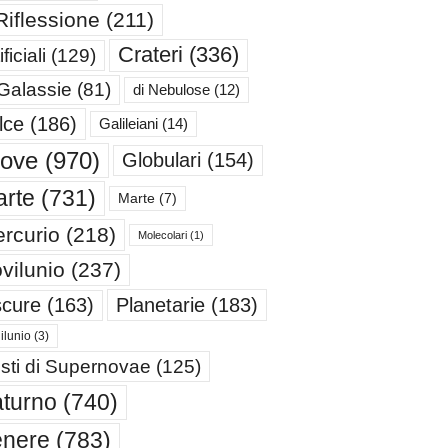
Riflessione
(211)
Crateri
(336)
ificiali
(129)
 Galassie
(81)
di Nebulose
(12)
lce
(186)
Galileiani
(14)
iove
(970)
Globulari
(154)
rte
(731)
Marte
(7)
rcurio
(218)
Molecolari
(1)
vilunio
(237)
cure
(163)
Planetarie
(183)
ilunio
(3)
sti di Supernovae
(125)
turno
(740)
enere
(783)