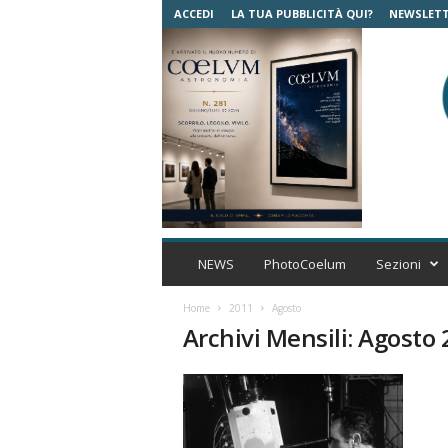
ACCEDI
LA TUA PUBBLICITÀ QUI?
NEWSLET
C
o
NEWS
PhotoCoelum
Sezioni
e
l
Home
2011
Agosto
u
Archivi Mensili: Agosto
m
A
s
t
r
o