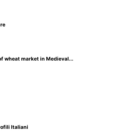
are
 of wheat market in Medieval...
ili Italiani