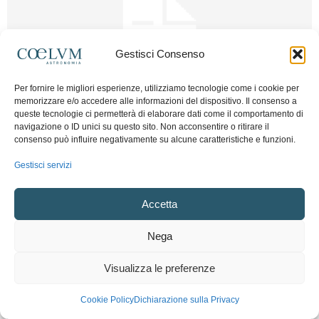
Gestisci Consenso
Per fornire le migliori esperienze, utilizziamo tecnologie come i cookie per
memorizzare e/o accedere alle informazioni del dispositivo. Il consenso a
Mostre e Incontri
queste tecnologie ci permetterà di elaborare dati come il comportamento di
navigazione o ID unici su questo sito. Non acconsentire o ritirare il
Circolo Culturale Astrofili Trieste
consenso può influire negativamente su alcune caratteristiche e funzioni.
Marco Grisostomi
-
7 Settembre 2013
0
Gestisci servizi
Accetta
Nega
Visualizza le preferenze
Cookie Policy
Dichiarazione sulla Privacy