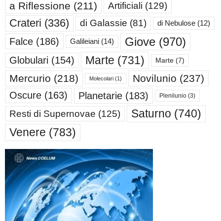
a Riflessione
(211)
Artificiali
(129)
Crateri
(336)
di Galassie
(81)
di Nebulose
(12)
Giove
(970)
Falce
(186)
Galileiani
(14)
Marte
(731)
Globulari
(154)
Marte
(7)
Mercurio
(218)
Novilunio
(237)
Molecolari
(1)
Oscure
(163)
Planetarie
(183)
Plenilunio
(3)
Saturno
(740)
Resti di Supernovae
(125)
Venere
(783)