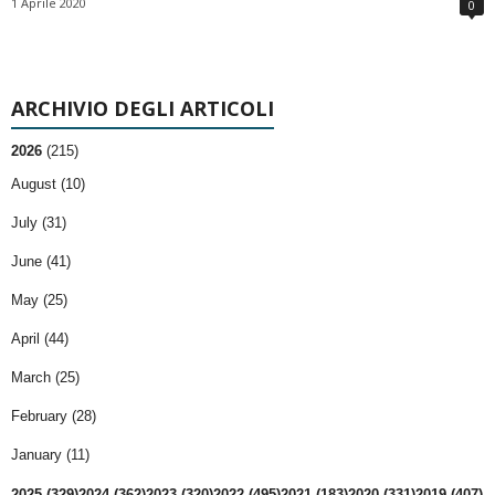
1 Aprile 2020
0
ARCHIVIO DEGLI ARTICOLI
2026
(215)
August (10)
July (31)
June (41)
May (25)
April (44)
March (25)
February (28)
January (11)
2025 (329)
2024 (362)
2023 (320)
2022 (495)
2021 (183)
2020 (331)
2019 (407)