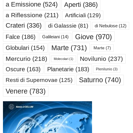
a Emissione
(524)
Aperti
(386)
a Riflessione
(211)
Artificiali
(129)
Crateri
(336)
di Galassie
(81)
di Nebulose
(12)
Giove
(970)
Falce
(186)
Galileiani
(14)
Marte
(731)
Globulari
(154)
Marte
(7)
Mercurio
(218)
Novilunio
(237)
Molecolari
(1)
Oscure
(163)
Planetarie
(183)
Plenilunio
(3)
Saturno
(740)
Resti di Supernovae
(125)
Venere
(783)