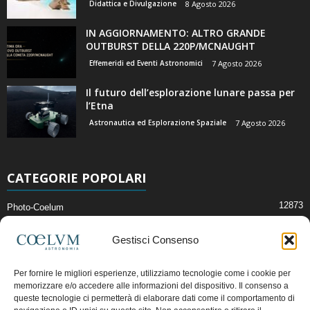
Didattica e Divulgazione
8 Agosto 2026
IN AGGIORNAMENTO: ALTRO GRANDE
OUTBURST DELLA 220P/MCNAUGHT
Effemeridi ed Eventi Astronomici
7 Agosto 2026
Il futuro dell’esplorazione lunare passa per
l’Etna
Astronautica ed Esplorazione Spaziale
7 Agosto 2026
CATEGORIE POPOLARI
12873
Photo-Coelum
2914
Mostre e Incontri
Gestisci Consenso
2412
News di Astronomia
1315
Cielo del Mese
Per fornire le migliori esperienze, utilizziamo tecnologie come i cookie per
memorizzare e/o accedere alle informazioni del dispositivo. Il consenso a
365
Astronomia, Astrofisica e Cosmologia
queste tecnologie ci permetterà di elaborare dati come il comportamento di
268