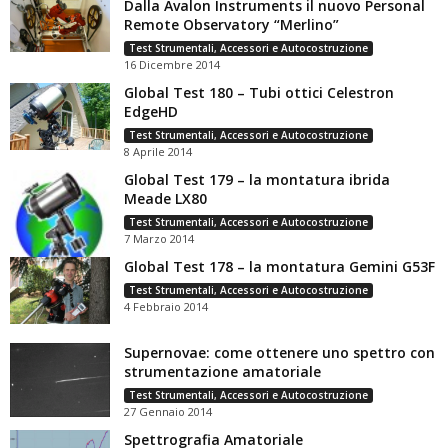
Dalla Avalon Instruments il nuovo Personal
Remote Observatory “Merlino”
Test Strumentali, Accessori e Autocostruzione
16 Dicembre 2014
Global Test 180 – Tubi ottici Celestron
EdgeHD
Test Strumentali, Accessori e Autocostruzione
8 Aprile 2014
Global Test 179 – la montatura ibrida
Meade LX80
Test Strumentali, Accessori e Autocostruzione
7 Marzo 2014
Global Test 178 – la montatura Gemini G53F
Test Strumentali, Accessori e Autocostruzione
4 Febbraio 2014
Supernovae: come ottenere uno spettro con
strumentazione amatoriale
Test Strumentali, Accessori e Autocostruzione
27 Gennaio 2014
Spettrografia Amatoriale