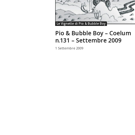
n
o
m
Le Vignette di Pio & Bubble Boy
i
Pio & Bubble Boy – Coelum
a
n.131 – Settembre 2009
1 Settembre 2009