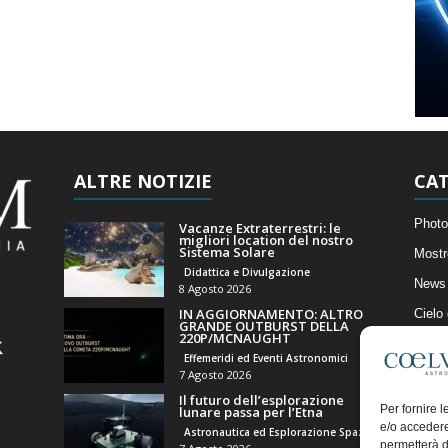
ALTRE NOTIZIE
CAT
Photo
Vacanze Extraterrestri: le
migliori location del nostro
Sistema Solare
Mostr
Didattica e Divulgazione
News 
8 Agosto 2026
IN AGGIORNAMENTO: ALTRO
Cielo
GRANDE OUTBURST DELLA
220P/MCNAUGHT
Astro
Effemeridi ed Eventi Astronomici
Artico
7 Agosto 2026
Il futuro dell’esplorazione
Il Bl
Per fornire 
lunare passa per l’Etna
e/o accedere
Astronautica ed Esplorazione Spaziale
permetterà d