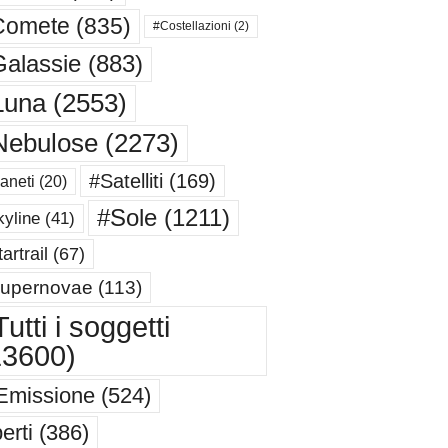
Comete
(835)
#Costellazioni
(2)
alassie
(883)
Luna
(2553)
Nebulose
(2273)
#Satelliti
(169)
aneti
(20)
#Sole
(1211)
yline
(41)
artrail
(67)
upernovae
(113)
utti i soggetti
13600)
Emissione
(524)
erti
(386)