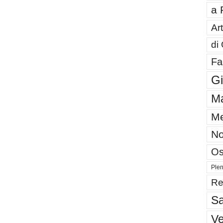
a 
Art
di
Fa
G
Ma
Me
No
Os
Plen
Re
Sa
V