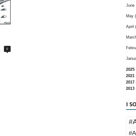
June 
May (
April 
March
Febru
0
Janua
2025 
2021 
2017 
2013 
I S
#
#A