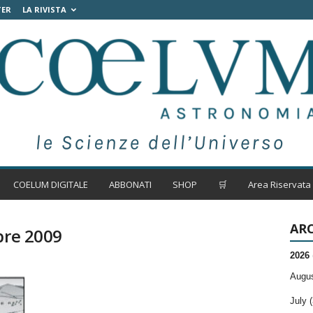
TER
LA RIVISTA
COELUM DIGITALE
ABBONATI
SHOP
🛒
Area Riservata
ARC
bre 2009
2026
Augus
July (