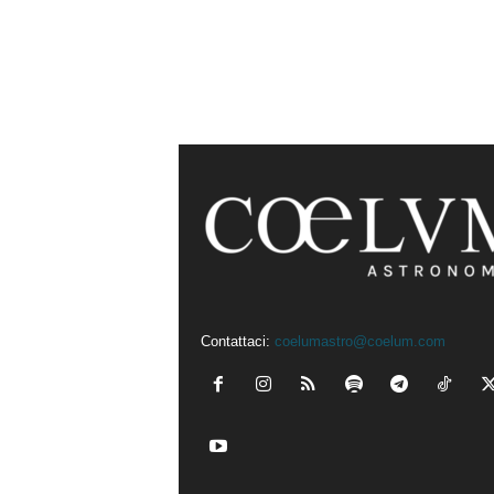
Contattaci:
coelumastro@coelum.com