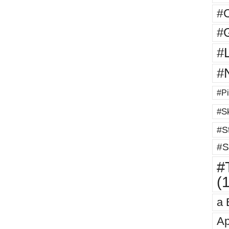
#
#G
#
#
#Pi
#Sk
#St
#S
#T
(
a 
Ap