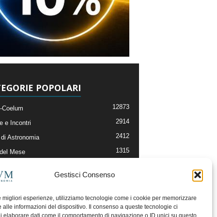
EGORIE POPOLARI
12873
-Coelum
2914
e e Incontri
2412
di Astronomia
1315
 del Mese
365
nomia, Astrofisica e Cosmologia
Gestisci Consenso
268
li e Risorse On-Line
192
og della Redazione
le migliori esperienze, utilizziamo tecnologie come i cookie per memorizzare
 alle informazioni del dispositivo. Il consenso a queste tecnologie ci
i elaborare dati come il comportamento di navigazione o ID unici su questo