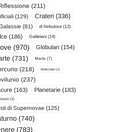
Riflessione
(211)
Crateri
(336)
ificiali
(129)
 Galassie
(81)
di Nebulose
(12)
lce
(186)
Galileiani
(14)
iove
(970)
Globulari
(154)
rte
(731)
Marte
(7)
rcurio
(218)
Molecolari
(1)
vilunio
(237)
cure
(163)
Planetarie
(183)
ilunio
(3)
sti di Supernovae
(125)
turno
(740)
enere
(783)