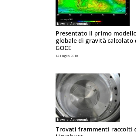
n
o
m
News di Astronomia
i
Presentato il primo modell
a
globale di gravità calcolato
GOCE
14 Luglio 2010
News di Astronomia
Trovati frammenti raccolti 