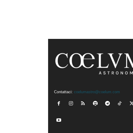
Contattaci:
coelumastro@coelum.com