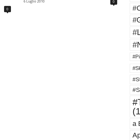
6 Luglio 2010
0
#
0
#G
#
#
#Pi
#Sk
#St
#S
#T
(
a 
Ap