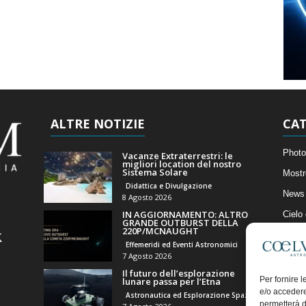
ALTRE NOTIZIE
CAT
Photo
Vacanze Extraterrestri: le
migliori location del nostro
Sistema Solare
Mostr
Didattica e Divulgazione
News 
8 Agosto 2026
IN AGGIORNAMENTO: ALTRO
Cielo
GRANDE OUTBURST DELLA
220P/MCNAUGHT
Astro
Effemeridi ed Eventi Astronomici
Artico
7 Agosto 2026
Il futuro dell’esplorazione
Il Bl
Per fornire 
lunare passa per l’Etna
e/o accedere
Astronautica ed Esplorazione Spaziale
permetterà d