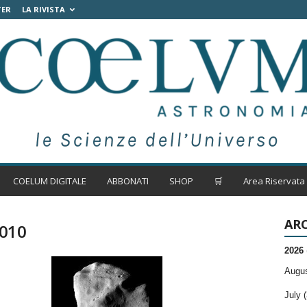
TER
LA RIVISTA
COELUM DIGITALE
ABBONATI
SHOP
🛒
Area Riservata
ARC
2010
2026
Augus
July (