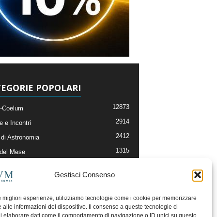
EGORIE POPOLARI
12873
-Coelum
2914
e e Incontri
2412
di Astronomia
1315
 del Mese
365
nomia, Astrofisica e Cosmologia
Gestisci Consenso
268
li e Risorse On-Line
192
og della Redazione
le migliori esperienze, utilizziamo tecnologie come i cookie per memorizzare
 alle informazioni del dispositivo. Il consenso a queste tecnologie ci
i elaborare dati come il comportamento di navigazione o ID unici su questo