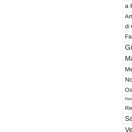
a 
Art
di
Fa
G
Ma
Me
No
Os
Plen
Re
Sa
V