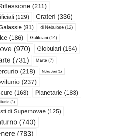
Riflessione
(211)
Crateri
(336)
ificiali
(129)
 Galassie
(81)
di Nebulose
(12)
lce
(186)
Galileiani
(14)
iove
(970)
Globulari
(154)
rte
(731)
Marte
(7)
rcurio
(218)
Molecolari
(1)
vilunio
(237)
cure
(163)
Planetarie
(183)
ilunio
(3)
sti di Supernovae
(125)
turno
(740)
enere
(783)