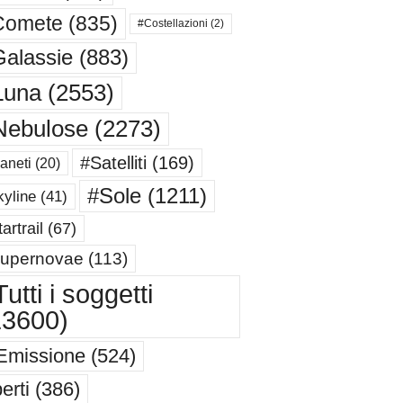
Comete
(835)
#Costellazioni
(2)
alassie
(883)
Luna
(2553)
Nebulose
(2273)
#Satelliti
(169)
aneti
(20)
#Sole
(1211)
yline
(41)
artrail
(67)
upernovae
(113)
utti i soggetti
13600)
Emissione
(524)
erti
(386)