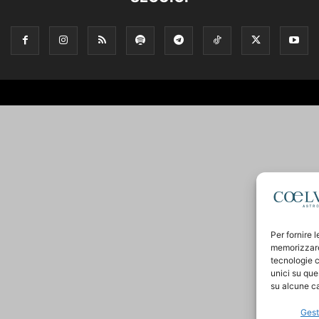
Per fornire 
memorizzare 
tecnologie c
unici su que
su alcune ca
Gest