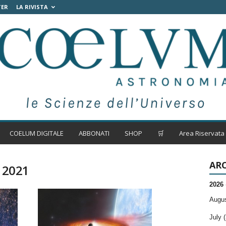
TER
LA RIVISTA
COELUM DIGITALE
ABBONATI
SHOP
🛒
Area Riservata
ARC
e 2021
2026
Augus
July (