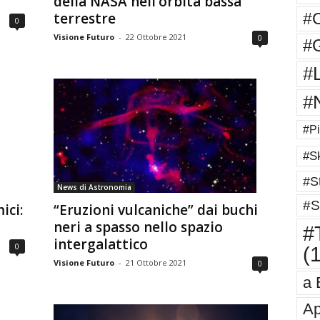
della NASA nell’orbita bassa
#
terrestre
0
Visione Futuro
-
22 Ottobre 2021
0
#G
#
#
#Pi
#Sk
#St
News di Astronomia
#S
ici:
“Eruzioni vulcaniche” dai buchi
neri a spasso nello spazio
#T
intergalattico
0
(
Visione Futuro
-
21 Ottobre 2021
0
a 
Ap