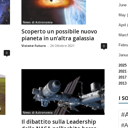
June 
May (
News di Astronomia
April 
Scoperto un possibile nuovo
March
pianeta in un’altra galassia
Febru
Visione Futuro
-
26 Ottobre 2021
0
0
Janua
2025 
2021 
2017 
2013 
I S
News di Astronomia
#
Il dibattito sulla Leadership
#A