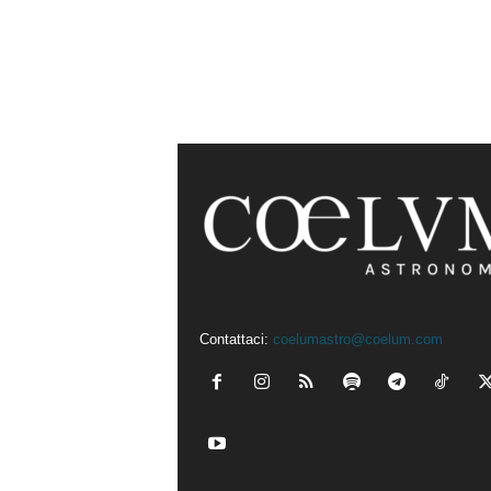
Contattaci:
coelumastro@coelum.com