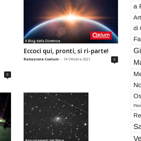
a 
Art
di
Fa
Il Blog della Direttrice
G
Eccoci qui, pronti, si ri-parte!
Redazione Coelum
-
14 Ottobre 2021
0
Ma
Me
0
No
Os
Plen
Re
Sa
V
Appuntamenti del Mese