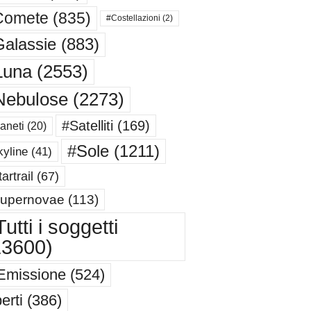
Comete
(835)
#Costellazioni
(2)
alassie
(883)
Luna
(2553)
Nebulose
(2273)
#Satelliti
(169)
aneti
(20)
#Sole
(1211)
yline
(41)
artrail
(67)
upernovae
(113)
utti i soggetti
13600)
Emissione
(524)
erti
(386)