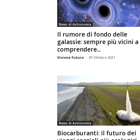
n
o
m
News di Astronomia
i
Il rumore di fondo delle
a
galassie: sempre più vicini a
comprendere...
Visione Futuro
-
29 Ottobre 2021
News di Astronomia
Biocarburanti: il futuro dei