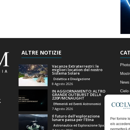
ALTRE NOTIZIE
CAT
Photo
Vacanze Extraterrestri: le
migliori location del nostro
Sistema Solare
Mostr
Didattica e Divulgazione
News 
8 Agosto 2026
IN AGGIORNAMENTO: ALTRO
Cielo
GRANDE OUTBURST DELLA
220P/MCNAUGHT
Astro
Effemeridi ed Eventi Astronomici
Artico
7 Agosto 2026
Il futuro dell’esplorazione
Il Bl
Per fornire 
lunare passa per l’Etna
e/o accedere
Astronautica ed Esplorazione Spaziale
permetterà d