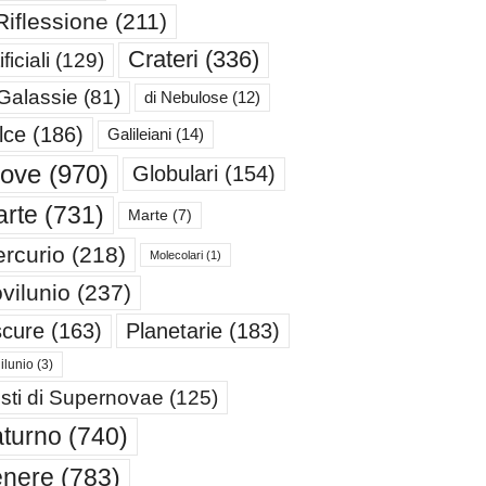
Riflessione
(211)
Crateri
(336)
ificiali
(129)
 Galassie
(81)
di Nebulose
(12)
lce
(186)
Galileiani
(14)
iove
(970)
Globulari
(154)
rte
(731)
Marte
(7)
rcurio
(218)
Molecolari
(1)
vilunio
(237)
cure
(163)
Planetarie
(183)
ilunio
(3)
sti di Supernovae
(125)
turno
(740)
enere
(783)