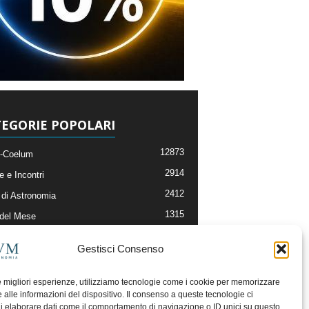
EGORIE POPOLARI
12873
-Coelum
2914
e e Incontri
2412
di Astronomia
1315
 del Mese
365
nomia, Astrofisica e Cosmologia
Gestisci Consenso
268
li e Risorse On-Line
192
og della Redazione
le migliori esperienze, utilizziamo tecnologie come i cookie per memorizzare
 alle informazioni del dispositivo. Il consenso a queste tecnologie ci
i elaborare dati come il comportamento di navigazione o ID unici su questo