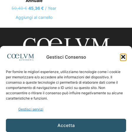
Annuale
Il
Il
50,40
€
45,36
€
/ Year
prezzo
prezzo
Aggiungi al carrello
originale
attuale
era:
è:
50,40 €.
45,36 €.
Gestisci Consenso
Per fornire le migliori esperienze, utilizziamo tecnologie come i cookie
CHI SIAMO
per memorizzare e/o accedere alle informazioni del dispositivo. Il
consenso a queste tecnologie ci permetterà di elaborare dati come il
comportamento di navigazione o ID unici su questo sito. Non
acconsentire o ritirare il consenso può influire negativamente su alcune
Contattaci:
coelumastro@coelum.com
caratteristiche e funzioni.
Gestisci servizi
SEGUICI
Accetta