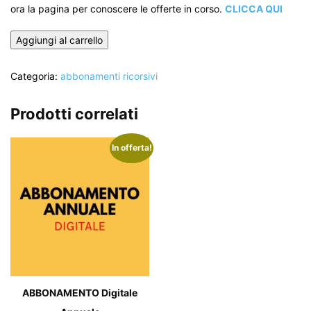
ora la pagina per conoscere le offerte in corso.
CLICCA QUI
ABBONAMENTO
Aggiungi al carrello
Digitale
Bimestrale
Categoria:
abbonamenti ricorsivi
quantità
Prodotti correlati
In offerta!
ABBONAMENTO Digitale