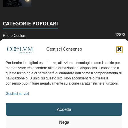
CATEGORIE POPOLARI
12873
Photo-Coelum
2914
Mostre e Incontri
Gestisci Consenso
2409
News di Astronomia
1315
Cielo del Mese
Per fornire le migliori esperienze, utilizziamo tecnologie come i cookie per
memorizzare e/o accedere alle informazioni del dispositivo. Il consenso a
365
Astronomia, Astrofisica e Cosmologia
queste tecnologie ci permetterà di elaborare dati come il comportamento di
268
Articoli e Risorse On-Line
navigazione o ID unici su questo sito. Non acconsentire o ritirare il
consenso può influire negativamente su alcune caratteristiche e funzioni.
192
Il Blog della Redazione
Gestisci servizi
Pubblicità:
ads@coelum.com
Accetta
Copyright © 1997 - 2024 vietata la riproduzione.
CF/P.IVA/VAT.C IT.01988340434
Nega