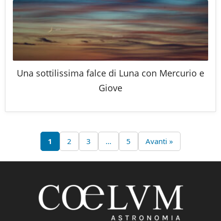
Una sottilissima falce di Luna con Mercurio e
Giove
1
2
3
…
5
Avanti »