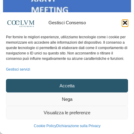
Gestisci Consenso
Per fornire le migliori esperienze, utilizziamo tecnologie come i cookie per
memorizzare e/o accedere alle informazioni del dispositivo. Il consenso a
queste tecnologie ci permetterà di elaborare dati come il comportamento di
navigazione o ID unici su questo sito. Non acconsentire o ritirare il
consenso può influire negativamente su alcune caratteristiche e funzioni.
Gestisci servizi
Accetta
Nega
Mostre e Incontri
XXXVI Meeting Regionale degli Astrofili
Visualizza le preferenze
Pugliesi
8 Novembre 2018
0
Cookie Policy
Dichiarazione sulla Privacy