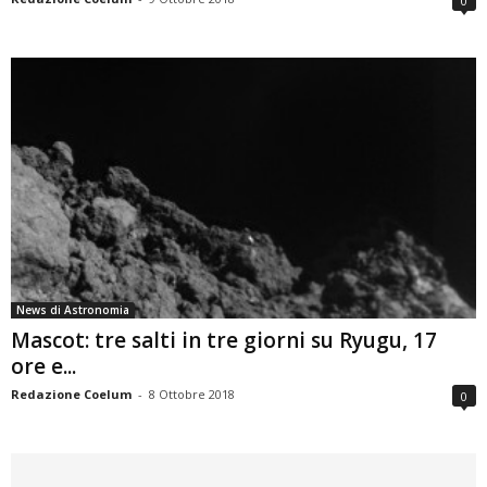
0
News di Astronomia
Mascot: tre salti in tre giorni su Ryugu, 17
ore e...
Redazione Coelum
-
8 Ottobre 2018
0