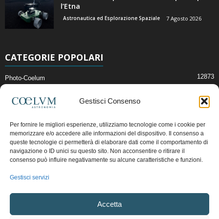
l’Etna
Astronautica ed Esplorazione Spaziale
7 Agosto 2026
CATEGORIE POPOLARI
12873
Photo-Coelum
2914
Mostre e Incontri
Gestisci Consenso
2412
News di Astronomia
1315
Cielo del Mese
Per fornire le migliori esperienze, utilizziamo tecnologie come i cookie per
memorizzare e/o accedere alle informazioni del dispositivo. Il consenso a
365
Astronomia, Astrofisica e Cosmologia
queste tecnologie ci permetterà di elaborare dati come il comportamento di
268
Articoli e Risorse On-Line
navigazione o ID unici su questo sito. Non acconsentire o ritirare il
consenso può influire negativamente su alcune caratteristiche e funzioni.
192
Il Blog della Redazione
Gestisci servizi
Pubblicità:
ads@coelum.com
Accetta
Copyright © 1997 - 2024 vietata la riproduzione.