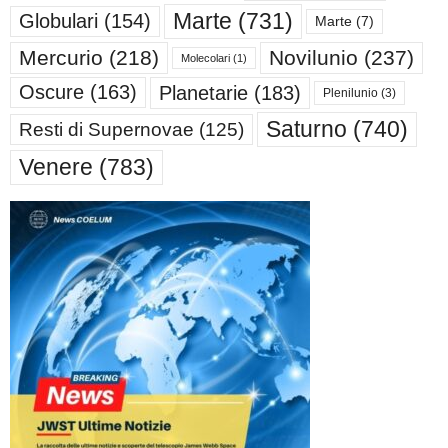
Marte
(731)
Globulari
(154)
Marte
(7)
Mercurio
(218)
Novilunio
(237)
Molecolari
(1)
Oscure
(163)
Planetarie
(183)
Plenilunio
(3)
Saturno
(740)
Resti di Supernovae
(125)
Venere
(783)