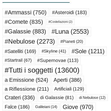
#Ammassi
(750)
#Asteroidi
(183)
#Comete
(835)
#Costellazioni
(2)
#Luna
(2553)
#Galassie
(883)
#Nebulose
(2273)
#Pianeti
(20)
#Sole
(1211)
#Satelliti
(169)
#Skyline
(41)
#Supernovae
(113)
#Startrail
(67)
#Tutti i soggetti
(13600)
a Emissione
(524)
Aperti
(386)
a Riflessione
(211)
Artificiali
(129)
Crateri
(336)
di Galassie
(81)
di Nebulose
(12)
Giove
(970)
Falce
(186)
Galileiani
(14)