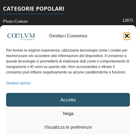
CATEGORIE POPOLARI
12873
Photo-Coelum
2914
Mostre e Incontri
Gestisci Consenso
2409
News di Astronomia
1314
Cielo del Mese
Per fornire le migliori esperienze, utilizziamo tecnologie come i cookie per
memorizzare e/o accedere alle informazioni del dispositivo. Il consenso a
365
Astronomia, Astrofisica e Cosmologia
queste tecnologie ci permetterà di elaborare dati come il comportamento di
268
navigazione o ID unici su questo sito. Non acconsentire o ritirare il
Articoli e Risorse On-Line
consenso può influire negativamente su alcune caratteristiche e funzioni.
192
Il Blog della Redazione
Gestisci servizi
Pubblicità:
ads@coelum.com
Accetta
Copyright © 1997 - 2024 vietata la riproduzione.
CF/P.IVA/VAT.C IT.01988340434
Nega
Privacy Policy
Termini e Condizioni di Vendita
Diritto di recesso
Visualizza le preferenze
Regolamento uso sezione PhotoCoelum