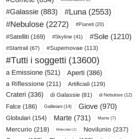
#Luna
(2553)
#Galassie
(883)
#Nebulose
(2272)
#Pianeti
(20)
#Sole
(1210)
#Satelliti
(169)
#Skyline
(41)
#Supernovae
(113)
#Startrail
(67)
#Tutti i soggetti
(13600)
a Emissione
(521)
Aperti
(386)
a Riflessione
(211)
Artificiali
(129)
Crateri
(336)
di Galassie
(81)
di Nebulose
(12)
Giove
(970)
Falce
(186)
Galileiani
(14)
Marte
(731)
Globulari
(154)
Marte
(7)
Mercurio
(218)
Novilunio
(237)
Molecolari
(1)