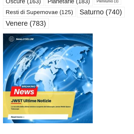
Oscure
(163)
Planetarie
(183)
Plenilunio
(3)
Saturno
(740)
Resti di Supernovae
(125)
Venere
(783)