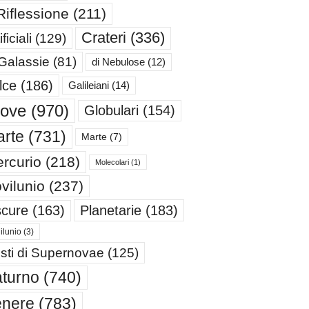
Riflessione
(211)
Crateri
(336)
ificiali
(129)
 Galassie
(81)
di Nebulose
(12)
lce
(186)
Galileiani
(14)
iove
(970)
Globulari
(154)
rte
(731)
Marte
(7)
rcurio
(218)
Molecolari
(1)
vilunio
(237)
cure
(163)
Planetarie
(183)
ilunio
(3)
sti di Supernovae
(125)
turno
(740)
enere
(783)