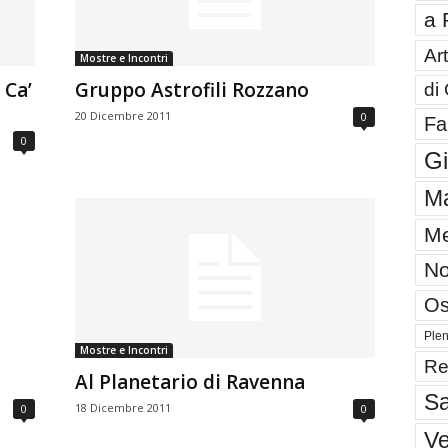
a 
Art
Mostre e Incontri
 Ca’
Gruppo Astrofili Rozzano
di
20 Dicembre 2011
0
Fa
0
G
Ma
Me
No
Os
Plen
Mostre e Incontri
Re
Al Planetario di Ravenna
Sa
18 Dicembre 2011
0
0
V