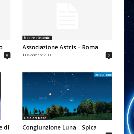
Mostre e Incontri
o
Associazione Astris – Roma
13 Dicembre 2011
0
0
Cielo del Mese
Congiunzione Luna – Spica
e di