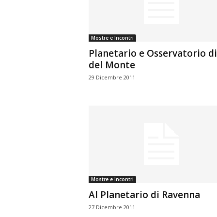
n
o
m
Mostre e Incontri
i
Planetario e Osservatorio di
a
del Monte
29 Dicembre 2011
Mostre e Incontri
Al Planetario di Ravenna
27 Dicembre 2011