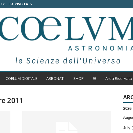
TER
LA RIVISTA
COELUM DIGITALE
ABBONATI
SHOP
🛒
Area Riservata
ARC
re 2011
2026
Augus
July (