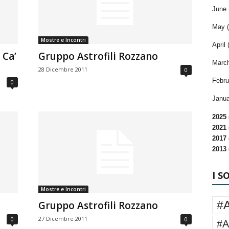
June 
May (
Mostre e Incontri
April 
 Ca’
Gruppo Astrofili Rozzano
March
28 Dicembre 2011
0
Febru
0
Janua
2025 
2021 
2017 
2013 
I S
Mostre e Incontri
#
Gruppo Astrofili Rozzano
27 Dicembre 2011
0
0
#A