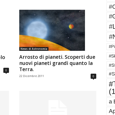
#
#G
#
#
#Pi
News di Astronomia
#Sk
Arrosto di pianeti. Scoperti due
lo
nuovi pianeti grandi quanto la
#St
Terra.
0
#S
22 Dicembre 2011
0
#T
(
a 
Ap