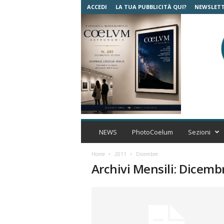
ACCEDI
LA TUA PUBBLICITÀ QUI?
NEWSLET
C
o
NEWS
PhotoCoelum
Sezioni
e
l
Home
2011
Dicembre
u
Archivi Mensili: Dicemb
m
A
s
t
r
o