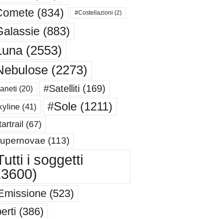
Comete
(834)
#Costellazioni
(2)
alassie
(883)
Luna
(2553)
Nebulose
(2273)
#Satelliti
(169)
aneti
(20)
#Sole
(1211)
yline
(41)
artrail
(67)
upernovae
(113)
utti i soggetti
13600)
Emissione
(523)
erti
(386)