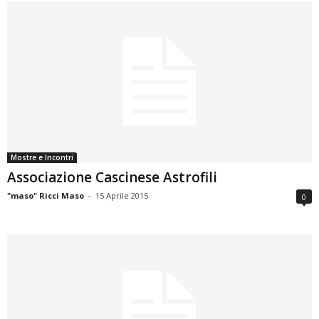
Mostre e Incontri
Associazione Cascinese Astrofili
"maso" Ricci Maso
-
15 Aprile 2015
0