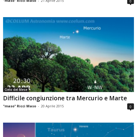
"maso" Ricci Maso
-
21 Aprile 2015
0
Cielo del Mese
Difficile congiunzione tra Mercurio e Marte
"maso" Ricci Maso
-
20 Aprile 2015
0