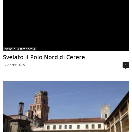
News di Astronomia
Svelato il Polo Nord di Cerere
17 Aprile 2015
1