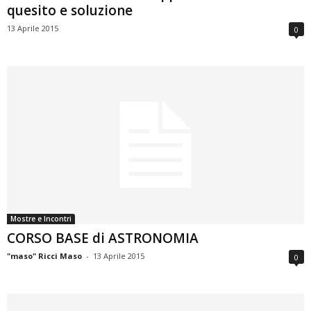
quesito e soluzione
13 Aprile 2015
0
Mostre e Incontri
CORSO BASE di ASTRONOMIA
"maso" Ricci Maso
-
13 Aprile 2015
0