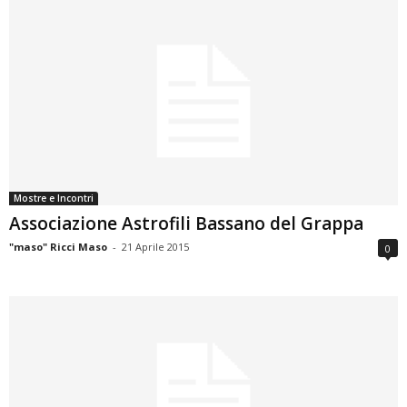
Mostre e Incontri
Associazione Astrofili Bassano del Grappa
"maso" Ricci Maso
-
21 Aprile 2015
0