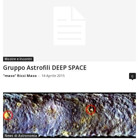
Mostre e Incontri
Gruppo Astrofili DEEP SPACE
"maso" Ricci Maso
-
14 Aprile 2015
0
News di Astronomia