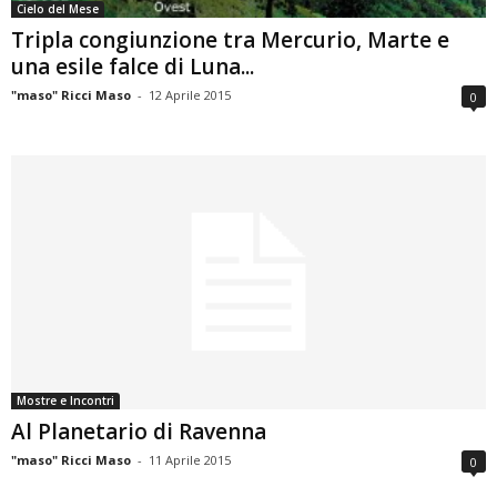
Cielo del Mese
Tripla congiunzione tra Mercurio, Marte e
una esile falce di Luna...
"maso" Ricci Maso
-
12 Aprile 2015
0
Mostre e Incontri
Al Planetario di Ravenna
"maso" Ricci Maso
-
11 Aprile 2015
0