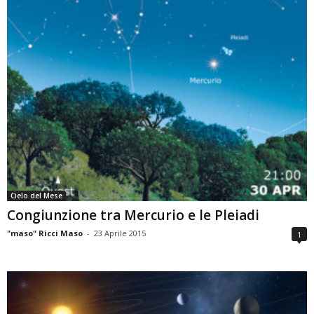
Cielo del Mese
Congiunzione tra Mercurio e le Pleiadi
"maso" Ricci Maso
-
23 Aprile 2015
1