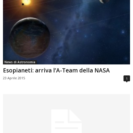
News di Astronomia
Esopianeti: arriva l’A-Team della NASA
23 Aprile 2015
1