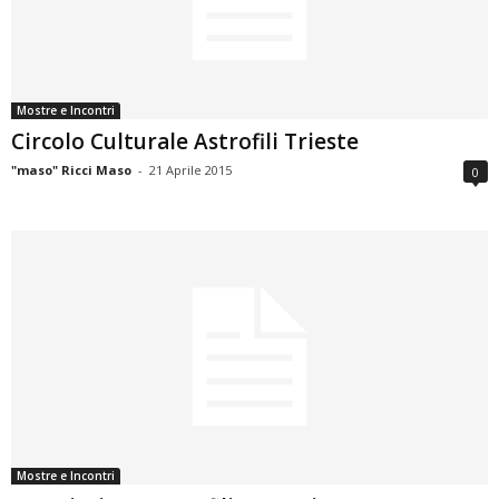
Mostre e Incontri
Circolo Culturale Astrofili Trieste
"maso" Ricci Maso
-
21 Aprile 2015
0
Mostre e Incontri