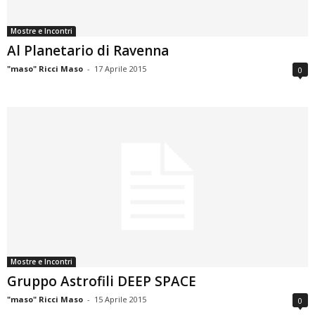
Mostre e Incontri
Al Planetario di Ravenna
"maso" Ricci Maso
-
17 Aprile 2015
0
Mostre e Incontri
Gruppo Astrofili DEEP SPACE
"maso" Ricci Maso
-
15 Aprile 2015
0