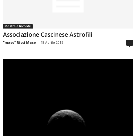
Mostre e Incontri
Associazione Cascinese Astrofili
"maso" Ricci Maso
-
18 Aprile 2015
0