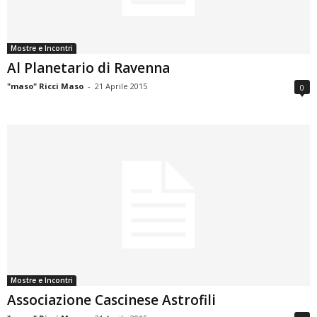
Mostre e Incontri
Al Planetario di Ravenna
"maso" Ricci Maso
-
21 Aprile 2015
0
Mostre e Incontri
Associazione Cascinese Astrofili