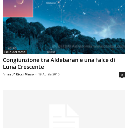
Cielo del Mese
Congiunzione tra Aldebaran e una falce di
Luna Crescente
"maso" Ricci Maso
-
19 Aprile 2015
0