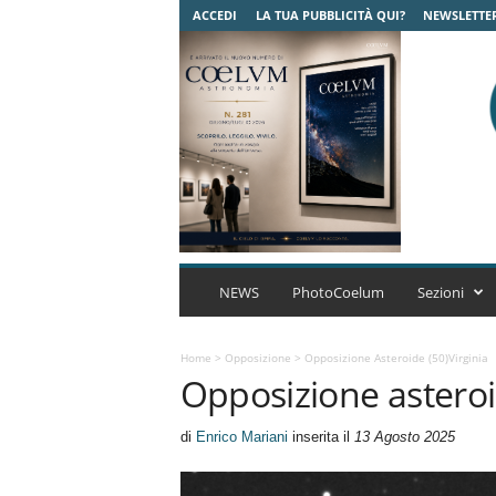
ACCEDI
LA TUA PUBBLICITÀ QUI?
NEWSLETTE
C
o
NEWS
PhotoCoelum
Sezioni
e
l
u
Home
>
Opposizione
>
Opposizione Asteroide (50)Virginia
Opposizione asteroi
m
A
s
di
Enrico Mariani
inserita il
13 Agosto 2025
t
r
o