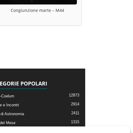
Congiunzione marte – M44
EGORIE POPOLARI
12873
-Coelum
2914
e e Incontri
2411
di Astronomia
1315
 del Mese
365
nomia, Astrofisica e Cosmologia