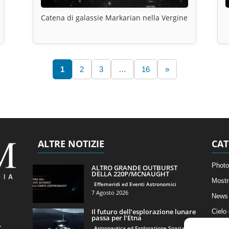
Catena di galassie Markarian nella Vergine
1
2
3
…
16
»
ALTRE NOTIZIE
CAT
Photo
ALTRO GRANDE OUTBURST
DELLA 220P/MCNAUGHT
Mostr
Effemeridi ed Eventi Astronomici
7 Agosto 2026
News 
Il futuro dell’esplorazione lunare
Cielo
passa per l’Etna
Astro
Astronautica ed Esplorazione Spaziale