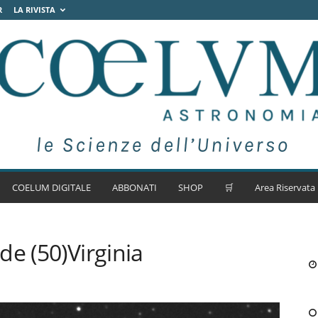
R
LA RIVISTA
COELUM DIGITALE
ABBONATI
SHOP
🛒
Area Riservata
de (50)Virginia