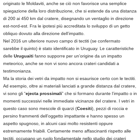
originato le Moldaviti, anche se ciò non favorisce una semplice
spiegazione della loro distribuzione, che si estende da una distanza
di 200 ai 450 km dal cratere, disegnando un ventaglio in direzione
est-nord-est. Fra le ipotesi più accreditata lo sviluppo di un getto
obliquo dovuto alla direzione dell’impatto.
Nel 2016 un ulteriore nuovo campo di tectiti (se confermato
sarebbe il quinto) è stato identificato in Uruguay. Le caratteristiche
delle
Uruguaiti
fanno supporre per un’origine da un impatto
meteorico, anche se non vi sono ancora crateri candidati a
testimonianza.
Ma la storia dei vetri da impatto non si esaurisce certo con le tectiti.
Ad esempio, oltre ai materiali lanciati a grande distanza dal cratere,
vi sono gli “
ejecta prossimali
” che si formano durante l’impatto o in
momenti successivi nelle immediate vicinanze del cratere. I vetri in
questo caso sono mescole di quarzi (
Coesiti
), pezzi di roccia e
persino frammenti dell’oggetto impattante e hanno spesso un
aspetto spugnoso, in alcuni casi molto resistenti oppure
estremamente friabili. Certamente meno affascinanti rispetto alle
tectiti, occupano un ruolo fondamentale nello studio dei crateri