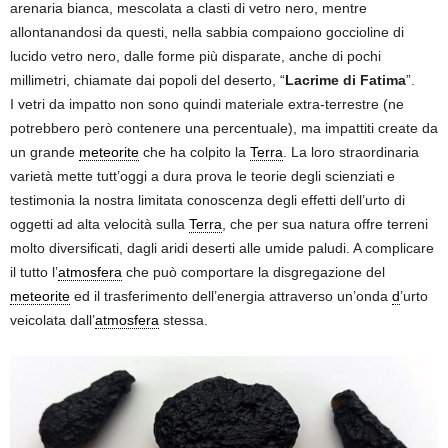
arenaria bianca, mescolata a clasti di vetro nero, mentre
allontanandosi da questi, nella sabbia compaiono goccioline di
lucido vetro nero, dalle forme più disparate, anche di pochi
millimetri, chiamate dai popoli del deserto, “
Lacrime di Fatima
”.
I vetri da impatto non sono quindi materiale extra-terrestre (ne
potrebbero però contenere una percentuale), ma impattiti create da
un grande
meteorite
che ha colpito la
Terra
. La loro straordinaria
varietà mette tutt’oggi a dura prova le teorie degli scienziati e
testimonia la nostra limitata conoscenza degli effetti dell’urto di
oggetti ad alta velocità sulla
Terra
, che per sua natura offre terreni
molto diversificati, dagli aridi deserti alle umide paludi. A complicare
il tutto l’
atmosfera
che può comportare la disgregazione del
meteorite
ed il trasferimento dell’energia attraverso un’onda
d
’urto
veicolata dall’
atmosfera
stessa.