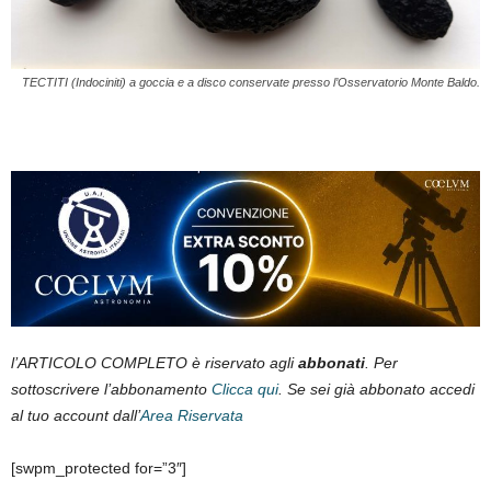
TECTITI (Indociniti) a goccia e a disco conservate presso l’Osservatorio Monte Baldo.
l’ARTICOLO COMPLETO è riservato agli
abbonati
. Per
sottoscrivere l’abbonamento
Clicca qui
. Se sei già abbonato accedi
al tuo account dall’
Area Riservata
[swpm_protected for=”3″]