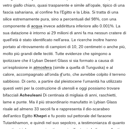
vetro giallo chiaro, quasi trasparente e simile all’opale, tipico di una
fascia sahariana, al confine fra l’Egitto e la Libia. Si tratta di una
silice estremamente pura, sino a percentuali del 98%, con una
componente di
acqua
invece addirittura inferiore allo 0.001%. La
sua datazione è intorno ai 29 milioni di anni fa ma nessun cratere di
quell’età è stato identificato nell’area. Le ricerche inoltre hanno
portato al ritrovamento di campioni di 10, 20 centimetri o anche più,
molto più grandi delle tectiti. Tutte evidenze che spingono a
ipotizzare che il Lyban Desert Glass si sia formato a causa di
un’esplosione in
atmosfera
(simile a quella di Tunguska) e al
calore, accompagnato all’onda
d
’urto, che avrebbe colpito il terreno
sabbioso. Di certo, a partire dal pleistocene l’umanità ha utilizzato
questi vetri per la costruzione di utensili e oggi possiamo trovare
bifacciali
Acheuleani
Di centinaia di migliaia di anni, raschietti,
lame e punte. Ma il più straordinario manufatto in Lybian Glass
risale ad almeno 33 secoli fa e rappresenta il dio-scarabeo
dell’antico Egitto
Khepri
e fu posto sul pettorale del faraone
Tutankhamon, e quindi nel suo sepolcro, a testimonianza di quanto