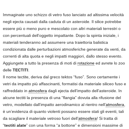
Immaginate uno schizzo di vetro fuso lanciato ad altissima velocità
negli ejecta causati dalla caduta di un asteroide. Il silice potrebbe
essere più o meno puro e mescolato con altri materiali terrestri o
con percentuali dell’oggetto impattante. Dopo la spinta iniziale, i
materiali tenderanno ad assumere una traiettoria balistica
condizionata dalle perturbazioni atmosferiche generate da venti, da
correnti di alta quota e negli impatti maggiori, dallo stesso evento.
Aggiungete a tutto la presenza di moti di
rotazione
ed avrete lo zoo
delle
TECTITI
.
Il nome tectite, deriva dal greco tektos “fuso”. Sono certamente i
vetri da impatto più affascinanti, formatisi da materiale siliceo fuso e
raffreddato in
atmosfera
dagli ejecta dell’impatto dell’asteroide. In
alcune tectiti la presenza di una “flangia” dovuta alla rifusione del
vetro, modellato dall’impatto aerodinamico al rientro nell’
atmosfera
,
è un’evidenza di quanto violenti possano essere stati gli eventi, tali
da scagliare il materiale vetroso fuori dell’
atmosfera
! Si tratta di
“
tectiti alate
” con una forma “a bottone” e dimensioni massime di