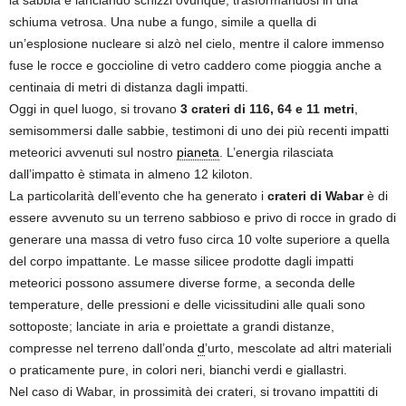
la sabbia e lanciando schizzi ovunque, trasformandosi in una
schiuma vetrosa. Una nube a fungo, simile a quella di
un’esplosione nucleare si alzò nel cielo, mentre il calore immenso
fuse le rocce e goccioline di vetro caddero come pioggia anche a
centinaia di metri di distanza dagli impatti.
Oggi in quel luogo, si trovano
3 crateri di 116, 64 e 11 metri
,
semisommersi dalle sabbie, testimoni di uno dei più recenti impatti
meteorici avvenuti sul nostro
pianeta
. L’energia rilasciata
dall’impatto è stimata in almeno 12 kiloton.
La particolarità dell’evento che ha generato i
crateri di Wabar
è di
essere avvenuto su un terreno sabbioso e privo di rocce in grado di
generare una massa di vetro fuso circa 10 volte superiore a quella
del corpo impattante. Le masse silicee prodotte dagli impatti
meteorici possono assumere diverse forme, a seconda delle
temperature, delle pressioni e delle vicissitudini alle quali sono
sottoposte; lanciate in aria e proiettate a grandi distanze,
compresse nel terreno dall’onda
d
’urto, mescolate ad altri materiali
o praticamente pure, in colori neri, bianchi verdi e giallastri.
Nel caso di Wabar, in prossimità dei crateri, si trovano impattiti di