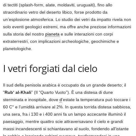
di tectiti (splash-form, alate, moldaviti, uruguaiti), fino allo
straordinario vetro del deserto libico, forse prodotto da
un’esplosione atmosferica. Lo studio dei vetri da impatto rivela non
solo eventi geologici estremi, ma offre anche preziose informazioni
sulla storia del nostro
pianeta
e sulle interazioni con corpi
extraterrestri, con implicazioni archeologiche, geochimiche e
planetologiche.
I vetri forgiati dal cielo
Il sud della penisola arabica è occupato da un grande deserto; il
“
Rub‘ al-Khali
” (Il “Quarto Vuoto”). È una distesa di dune
sterminata e inospitale, dove
d
’estate la temperatura può toccare i
60 C° e l’umidità arrivare al 2%. In questa torrida distesa sabbiosa,
una sera, fra i 130 e i 400 anni fa un lampo accecante illuminò il
paesaggio, mentre quattro scie attraversavano il cielo e grandi
massi incandescenti si schiantavano al suolo, fondendo all’istante