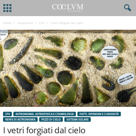
Home
responsive
274
I vetri forgiati dal cielo
274
ASTRONOMIA, ASTROFISICA E COSMOLOGIA
FATTI, OPINIONI E CURIOSITÀ
NEWS DI ASTRONOMIA
PEZZI DI CIELO
SISTEMA SOLARE
I vetri forgiati dal cielo