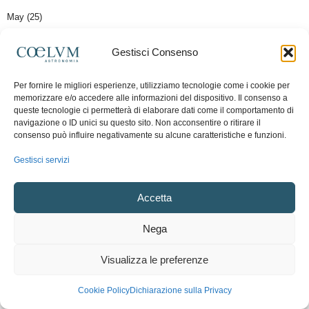
May (25)
April (44)
Gestisci Consenso
March (25)
Per fornire le migliori esperienze, utilizziamo tecnologie come i cookie per
February (28)
memorizzare e/o accedere alle informazioni del dispositivo. Il consenso a
queste tecnologie ci permetterà di elaborare dati come il comportamento di
January (11)
navigazione o ID unici su questo sito. Non acconsentire o ritirare il
consenso può influire negativamente su alcune caratteristiche e funzioni.
2025 (329)
2024 (362)
2023 (320)
2022 (495)
2021 (183)
2020 (331)
2019 (407)
2018 (470)
2017 (406)
2016 (428)
2015 (503)
2014 (611)
2013 (757)
2012 (724)
Gestisci servizi
2011 (518)
2010 (229)
2009 (21)
Accetta
I SOGGETTI PIÙ FOTOGRAFATI
Nega
#Ammassi
(750)
#Asteroidi
(183)
Visualizza le preferenze
#Comete
(835)
#Costellazioni
(2)
Cookie Policy
Dichiarazione sulla Privacy
#Luna
(2553)
#Galassie
(883)