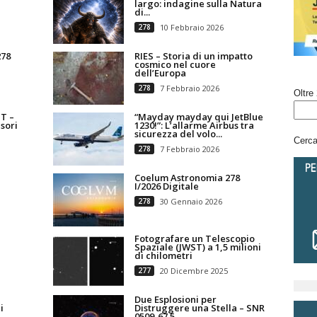
largo: indagine sulla Natura
di...
278
10 Febbraio 2026
278
RIES – Storia di un impatto
cosmico nel cuore
dell’Europa
278
7 Febbraio 2026
Oltre 
T –
“Mayday mayday qui JetBlue
sori
1230!”: L’allarme Airbus tra
sicurezza del volo...
Cerca 
278
7 Febbraio 2026
Coelum Astronomia 278
I/2026 Digitale
278
30 Gennaio 2026
Fotografare un Telescopio
Spaziale (JWST) a 1,5 milioni
di chilometri
277
20 Dicembre 2025
Due Esplosioni per
i
Distruggere una Stella – SNR
0509-67.5