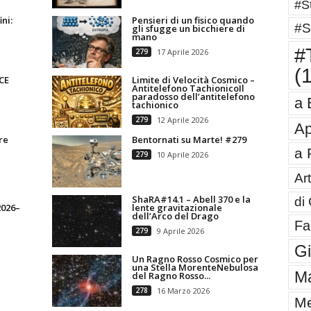
#St
ni:
Pensieri di un fisico quando
#S
gli sfugge un bicchiere di
mano
#T
279
17 Aprile 2026
(
CE
Limite di Velocità Cosmico –
Antitelefono TachionicoIl
paradosso dell’antitelefono
a 
tachionico
279
12 Aprile 2026
Ap
re
Bentornati su Marte! #279
a 
279
10 Aprile 2026
Art
ShaRA#14.1 – Abell 370 e la
di
2026–
lente gravitazionale
dell’Arco del Drago
Fa
279
9 Aprile 2026
G
Un Ragno Rosso Cosmico per
una Stella MorenteNebulosa
Ma
del Ragno Rosso...
278
16 Marzo 2026
Me