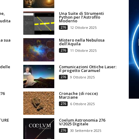
ne,
Una Suite di Strumenti
Python per l’Astrofilo
audita
Moderno
276
12 Ottobre 2025
la sua
Mistero nella Nebulosa
dell’Aquila
276
11 Ottobre 2025
delle
Comunicazioni Ottiche Laser:
il progetto Caramuel
276
9 Ottobre 2025
276
Cronache (di rocce)
Marziane
276
6 Ottobre 2025
TURE
Coelum Astronomia 276
V/2025 Digitale
276
30 Settembre 2025