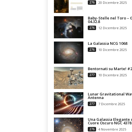
276
20 Dicembre 2025
Baby-Stelle nel Toro – 
04.32.8
276
12 Dicembre 2025
La Galassia NCG 1068
276
10 Dicembre 2025
Bentornati su Marte! #
277
10 Dicembre 2025
Lunar Gravitational Wa
Antenna
277
7 Dicembre 2025
Una Galassia Elegante 
Cuore Oscuro NGC 4378
276
4 Novembre 2025