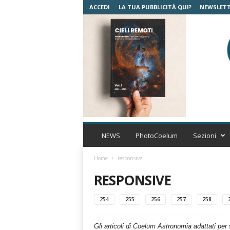
ACCEDI
LA TUA PUBBLICITÀ QUI?
NEWSLET
C
o
NEWS
PhotoCoelum
Sezioni
e
l
Home
responsive
u
RESPONSIVE
m
A
s
254
255
256
257
258
t
r
Gli articoli di Coelum Astronomia adattati per
o