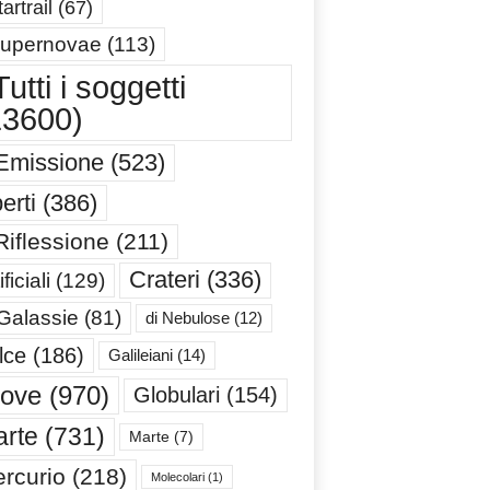
artrail
(67)
upernovae
(113)
utti i soggetti
13600)
Emissione
(523)
erti
(386)
Riflessione
(211)
Crateri
(336)
ificiali
(129)
 Galassie
(81)
di Nebulose
(12)
lce
(186)
Galileiani
(14)
iove
(970)
Globulari
(154)
rte
(731)
Marte
(7)
rcurio
(218)
Molecolari
(1)