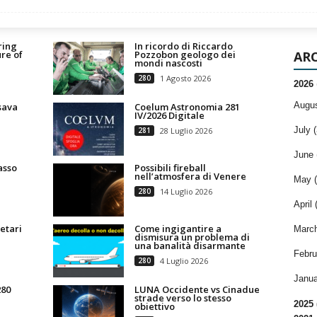
ring
In ricordo di Riccardo
re of
Pozzobon geologo dei
ARC
mondi nascosti
280
1 Agosto 2026
2026
Augus
sava
Coelum Astronomia 281
IV/2026 Digitale
July (
281
28 Luglio 2026
June 
asso
Possibili fireball
nell’atmosfera di Venere
May (
280
14 Luglio 2026
April 
etari
Come ingigantire a
March
dismisura un problema di
una banalità disarmante
Febru
280
4 Luglio 2026
Janua
280
LUNA Occidente vs Cinadue
strade verso lo stesso
2025 
obiettivo