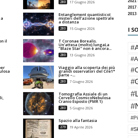
2021 
280
17 Giugno 2026
2017 
2013 
Entanglement quantisticoI
 a
misteri dell’azione spettrale
a distanza
I S
280
15 Giugno 2026
n il
T Coronae Borealis.
Un’attesa (molto) lungaLa
#
"Blaze Star" non è ancora...
280
13 Giugno 2026
#A
per
Viaggio alla scoperta dei più
#
ulosa
grandi osservatori del Cile1°
parte –...
#G
280
7 Giugno 2026
#
Tomografia Assiale di un
i,
Cervello CosmicoNebulosa
Cranio Esposto (PMR 1)
#
280
5 Giugno 2026
#Pi
Spazio alla fantasia
279
19 Aprile 2026
#Sk