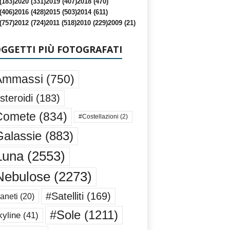
(183)
2020 (331)
2019 (407)
2018 (470)
(406)
2016 (428)
2015 (503)
2014 (611)
(757)
2012 (724)
2011 (518)
2010 (229)
2009 (21)
OGGETTI PIÙ FOTOGRAFATI
Ammassi
(750)
steroidi
(183)
Comete
(834)
#Costellazioni
(2)
alassie
(883)
Luna
(2553)
Nebulose
(2273)
#Satelliti
(169)
aneti
(20)
#Sole
(1211)
yline
(41)