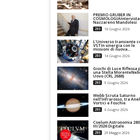
PREMIO GRUBER IN
COSMOLOGIAIntervista
Nazzareno Mandolesi
280
16 Giugno 2026
L’Universo transiente co
VSTIn sinergia con le
missioni di nuova...
280
14 Giugno 2026
Giochi di Luce Riflessa 
una Stella MorenteNeb
Uovo (CRL 2688)
280
9 Giugno 2026
Webb Scruta Saturno
nell’Infrarosso, tra Anell
Vortici e Foschie
280
6 Giugno 2026
Coelum Astronomia 280
III/2026 Digitale
280
29 Maggio 2026