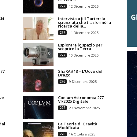
277
12 Dicembre 2025
GN
Intervista a Jill Tarter: la
scienziata che trasformò la
ricerca della...
277
11 Dicembre 2025
Esplorare lo spazio per
scoprire la Terra
277
10 Dicembre 2025
277
ShaRA#13 – L’Uovo del
Drago
276
9 Dicembre 2025
ve
Coelum Astronomia 277
VI/2025 Digitale
277
29 Novembre 2025
dal
Le Teorie di Gravità
Modificata
276
16 Ottobre 2025