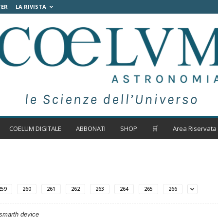
TER
LA RIVISTA
COELUM DIGITALE
ABBONATI
SHOP
🛒
Area Riservata
259
260
261
262
263
264
265
266
 smarth device