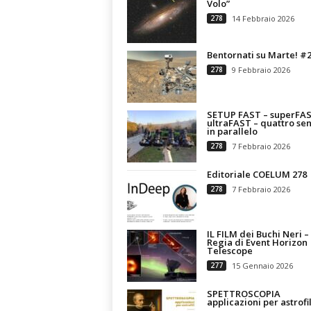
Volo”
278
14 Febbraio 2026
Bentornati su Marte! #
278
9 Febbraio 2026
SETUP FAST – superFAS
ultraFAST – quattro sen
in parallelo
278
7 Febbraio 2026
Editoriale COELUM 278
278
7 Febbraio 2026
IL FILM dei Buchi Neri –
Regia di Event Horizon
Telescope
277
15 Gennaio 2026
SPETTROSCOPIA
applicazioni per astrofil