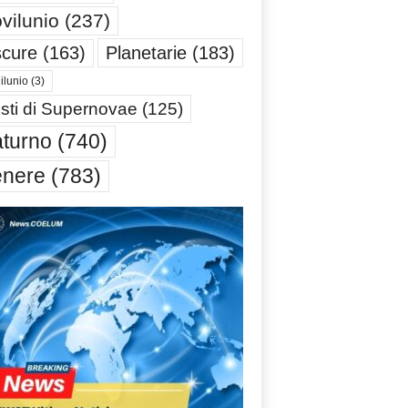
vilunio
(237)
cure
(163)
Planetarie
(183)
ilunio
(3)
sti di Supernovae
(125)
turno
(740)
enere
(783)