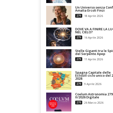
Un Universo senza Confi
Amalia Ercoli Finzi
279
18 Aprile 2026
DOVE VA A FINIRE LA LU
NEL CIELO?
279
16 Aprile 2026
Stelle Giganti tra le Spi
del Serpente Apep
279
11 Aprile 2026
Spagna Capitale delle
EclissiIl ciclo unico del 
2028
279
9 Aprile 2026
Coelum Astronomia 279
II/2026 Digitale
279
26 Marzo 2026