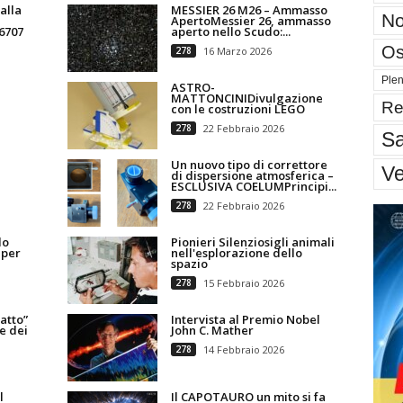
alla
MESSIER 26 M26 – Ammasso
No
ApertoMessier 26, ammasso
6707
aperto nello Scudo:...
Os
278
16 Marzo 2026
Plen
ASTRO-
MATTONCINIDivulgazione
Re
con le costruzioni LEGO
278
22 Febbraio 2026
Sa
Un nuovo tipo di correttore
V
di dispersione atmosferica –
ESCLUSIVA COELUMPrincipi...
278
22 Febbraio 2026
lo
Pionieri Silenziosigli animali
 per
nell'esplorazione dello
spazio
278
15 Febbraio 2026
atto”
Intervista al Premio Nobel
e dei
John C. Mather
278
14 Febbraio 2026
l
Il CAPOTAURO un mito si fa