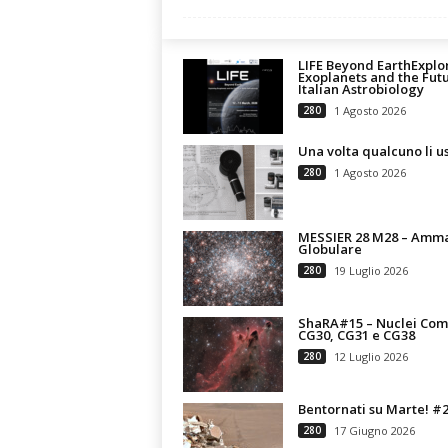
n
o
m
LIFE Beyond EarthExplo
Exoplanets and the Futu
i
Italian Astrobiology
a
280
1 Agosto 2026
Una volta qualcuno li u
280
1 Agosto 2026
MESSIER 28 M28 – Amm
Globulare
280
19 Luglio 2026
ShaRA#15 – Nuclei Com
CG30, CG31 e CG38
280
12 Luglio 2026
Bentornati su Marte! #
280
17 Giugno 2026