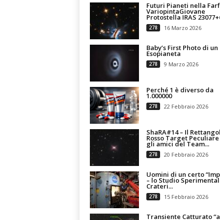
Futuri Pianeti nella Farf
VariopintaGiovane
Protostella IRAS 23077+
278
16 Marzo 2026
Baby’s First Photo di un
Esopianeta
278
9 Marzo 2026
Perché 1 è diverso da
1.000000
278
22 Febbraio 2026
ShaRA#14 – Il Rettango
Rosso Target Peculiare
gli amici del Team...
278
20 Febbraio 2026
Uomini di un certo “Imp
– lo Studio Sperimental
Crateri...
278
15 Febbraio 2026
Transiente Catturato “a