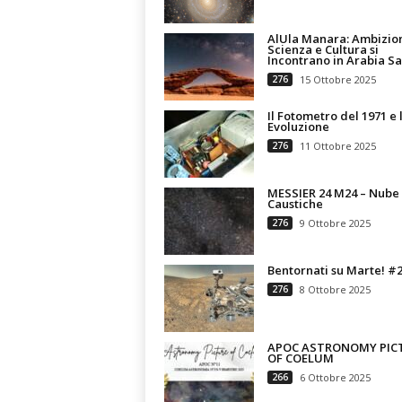
AlUla Manara: Ambizio
Scienza e Cultura si
Incontrano in Arabia S
276
15 Ottobre 2025
Il Fotometro del 1971 e 
Evoluzione
276
11 Ottobre 2025
MESSIER 24 M24 – Nube 
Caustiche
276
9 Ottobre 2025
Bentornati su Marte! #
276
8 Ottobre 2025
APOC ASTRONOMY PIC
OF COELUM
266
6 Ottobre 2025