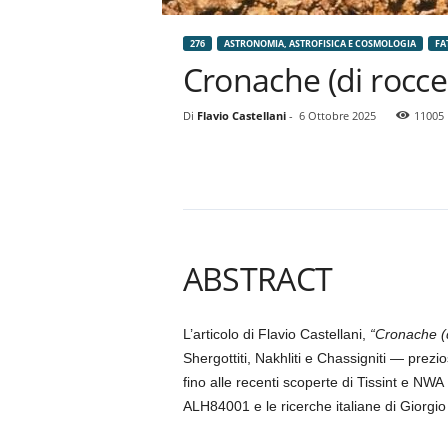
276
ASTRONOMIA, ASTROFISICA E COSMOLOGIA
FA
Cronache (di rocc
Di
Flavio Castellani
-
6 Ottobre 2025
11005
ABSTRACT
L’articolo di Flavio Castellani,
“Cronache (
Shergottiti, Nakhliti e Chassigniti — prezi
fino alle recenti scoperte di Tissint e NWA
ALH84001 e le ricerche italiane di Giorgio