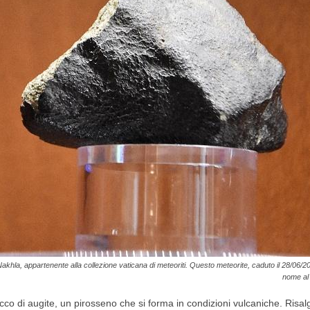
khla, appartenente alla collezione vaticana di meteoriti. Questo meteorite, caduto il 28/06/201
nome al 
cco di augite, un pirosseno che si forma in condizioni vulcaniche. Risalgo