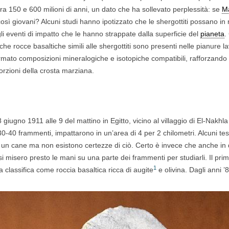
a 150 e 600 milioni di anni, un dato che ha sollevato perplessità: se
M
sì giovani? Alcuni studi hanno ipotizzato che le shergottiti possano in r
gli eventi di impatto che le hanno strappate dalla superficie del
pianeta
.
e rocce basaltiche simili alle shergottiti sono presenti nelle pianure 
rmato composizioni mineralogiche e isotopiche compatibili, rafforzando 
orzioni della crosta marziana.
 28 giugno 1911 alle 9 del mattino in Egitto, vicino al villaggio di El-Nak
 30-40 frammenti, impattarono in un’area di 4 per 2 chilometri. Alcuni te
 un cane ma non esistono certezze di ciò. Certo è invece che anche in
glesi misero presto le mani su una parte dei frammenti per studiarli. Il pr
1
 classifica come roccia basaltica ricca di augite
e olivina. Dagli anni 