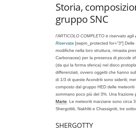
Storia, composizio
gruppo SNC
l’ARTICOLO COMPLETO è riservato agli
Riservata
[swpm_protected for=”3″] Delle c
modifiche nella loro struttura, rimasta pre
Carbonacee) per la presenza di piccole sfer
(da qui la forma sferica) nel disco protop
differenziati, ovvero oggetti che hanno su
di 1/3 di queste Acondriti sono sideriti; me
composto dal gruppo HED delle meteoriti di 
sommano poco più del 3%. Una frazione pi
Marte
. Le meteoriti marziane sono circa
Shergottiti, Nakhliti e Chassigniti, tre sot
SHERGOTTY