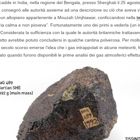
, cadde in India, nella regione del Bengala, presso Sherghati il 25 agost
a consegnò alle autorità assieme ad una descrizione su ciò che aveva vi
 un altopiano appartenente a Mouzah Umjhiawar, conficcandosi nella
t
’aria calma e non pioveva”. Fortunatamente uno dei primi a vederla (un
 Considerata la sufficienza con la quale le autorità britanniche trattavano
etto avrebbe potuto concludersi in qualche cantina polverosa. Per mol
 secolo scorso emerse l’idea che i gas intrappolati in alcune meteoriti, f
 quando furono disponibili le prime analisi dei gas atmosferici effettu