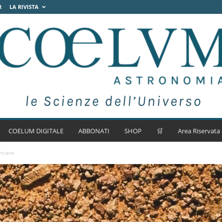
R
LA RIVISTA
COELUM DIGITALE
ABBONATI
SHOP
🛒
Area Riservata
rziane