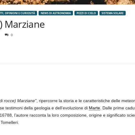
TTI, OPINIONI E CURIOSITÀ
NEWS DI ASTRONOMIA
PEZZI DI CIELO
SISTEMA SOLARE
e) Marziane
0
di rocce) Marziane”
, ripercorre la storia e le caratteristiche delle met
ose testimoni della geologia e dell’evoluzione di
Marte
. Dalle prime cad
 16788, l’autore racconta la loro composizione, origine e significato scie
 Tomelleri.