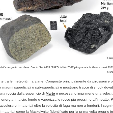
i di shergottiti marziane. Dar Al Gani 489 (1997), NWA 7387 (Acquistata in Marocco nel 2012)
Maroc
nte tra le meteoriti marziane. Composte principalmente da pirosseni e p
a magmi superficiali o sub-superficiali e mostrano tracce di shock dovuti 
una roccia dalla superficie di
Marte
è necessario imprimerle una velocit
energia, ma ciò, fonde o vaporizza le rocce più prossime all’impatto. Più
ccelerare i materiali oltre la velocità di fuga ma non a fonderli. I segni
ri materiali come la Maskelynite (identificato per la prima volta proprio 