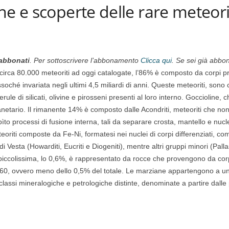
ne e scoperte delle rare meteori
abbonati
. Per sottoscrivere l’abbonamento
Clicca qui
. Se sei già abbon
irca 80.000 meteoriti ad oggi catalogate, l’86% è composto da corpi pr
ssoché invariata negli ultimi 4,5 miliardi di anni. Queste meteoriti, sono
ule di silicati, olivine e pirosseni presenti al loro interno. Goccioline,
lanetario. Il rimanente 14% è composto dalle Acondriti, meteoriti che n
bìto processi di fusione interna, tali da separare crosta, mantello e n
teoriti composte da Fe-Ni, formatesi nei nuclei di corpi differenziati, com
Vesta (Howarditi, Eucriti e Diogeniti), mentre altri gruppi minori (Pall
ccolissima, lo 0,6%, è rappresentato da rocce che provengono da corp
 360, ovvero meno dello 0,5% del totale. Le marziane appartengono a
toclassi mineralogiche e petrologiche distinte, denominate a partire dalle