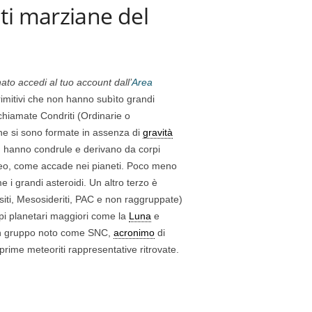
ti marziane del
ato accedi al tuo account dall’
Area
imitivi che non hanno subìto grandi
 chiamate Condriti (Ordinarie o
 che si sono formate in assenza di
gravità
on hanno condrule e derivano da corpi
ucleo, come accade nei pianeti. Poco meno
e i grandi asteroidi. Un altro terzo è
asiti, Mesosideriti, PAC e non raggruppate)
i planetari maggiori come la
Luna
e
 un gruppo noto come SNC,
acronimo
di
 prime meteoriti rappresentative ritrovate.