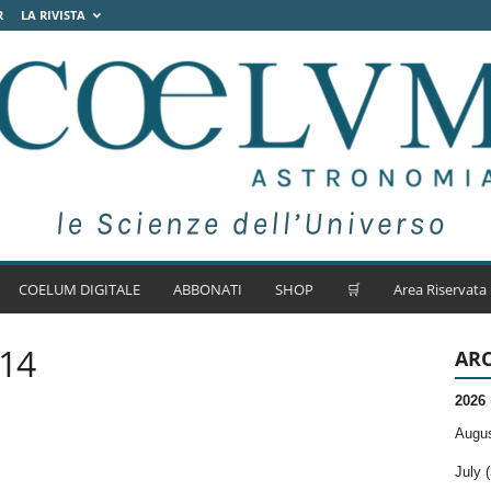
R
LA RIVISTA
COELUM DIGITALE
ABBONATI
SHOP
🛒
Area Riservata
014
ARC
2026
Augus
July (