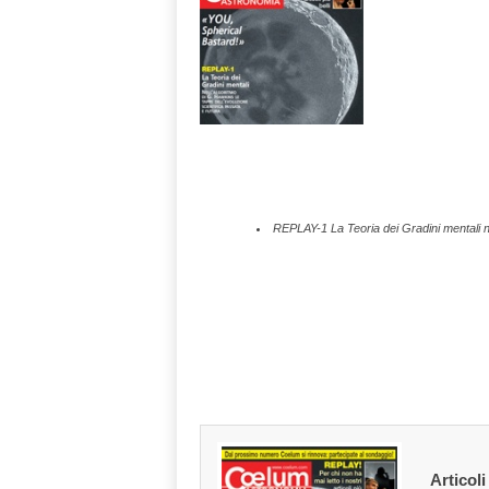
n
o
m
i
a
REPLAY-1 La Teoria dei Gradini mentali ne
Articoli