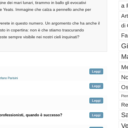
ine dei mari lunari, tirammo in ballo gli evocativi
a 
ese Yeats. Immagine che calza a pennello anche per
Art
overete in questo numero. Un argomento che ha anche il
di
posto in copertina: non è che stiamo trascurando
Fa
te sempre visibile nei nostri cieli inquinati?
G
Ma
Me
Leggi
No
efano Parisini
Os
Leggi
Plen
Leggi
Re
Sa
i professionisti, quando è successo?
Leggi
V