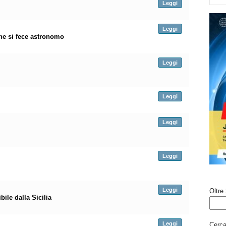
Leggi
Leggi
he si fece astronomo
Leggi
Leggi
Leggi
Leggi
Leggi
Oltre 
ile dalla Sicilia
Leggi
Cerca 