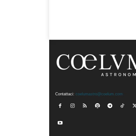
Contattaci:
coelumastro@coelum.com