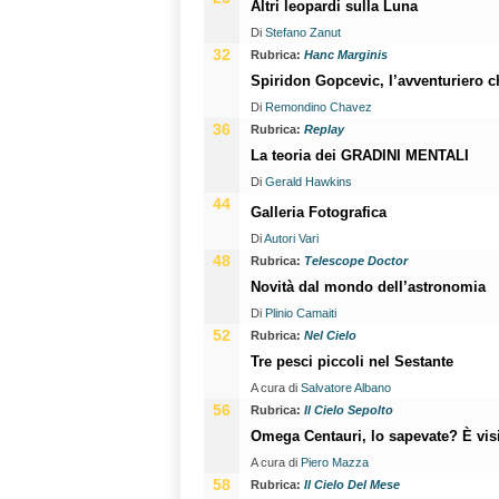
Altri leopardi sulla Luna
Di
Stefano Zanut
32
Rubrica:
Hanc Marginis
Spiridon Gopcevic, l’avventuriero c
Di
Remondino Chavez
36
Rubrica:
Replay
La teoria dei GRADINI MENTALI
Di
Gerald Hawkins
44
Galleria Fotografica
Di
Autori Vari
48
Rubrica:
Telescope Doctor
Novità dal mondo dell’astronomia
Di
Plinio Camaiti
52
Rubrica:
Nel Cielo
Tre pesci piccoli nel Sestante
A cura di
Salvatore Albano
56
Rubrica:
Il Cielo Sepolto
Omega Centauri, lo sapevate? È visib
A cura di
Piero Mazza
58
Rubrica:
Il Cielo Del Mese