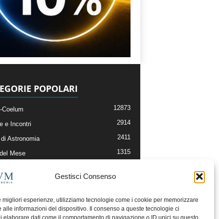
EGORIE POPOLARI
12873
-Coelum
2914
e e Incontri
2411
di Astronomia
1315
 del Mese
365
nomia, Astrofisica e Cosmologia
Gestisci Consenso
268
li e Risorse On-Line
192
og della Redazione
le migliori esperienze, utilizziamo tecnologie come i cookie per memorizzare
 alle informazioni del dispositivo. Il consenso a queste tecnologie ci
i elaborare dati come il comportamento di navigazione o ID unici su questo