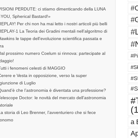
#
VISIONI PERDUTE: ci stiamo dimenticando della LUNA
«YOU, Spherical Bastard!»
#G
EPLAY! Per chi non ha mai letto i nostri articoli più belli
#
EPLAY-1 La Teoria dei Gradini mentali nell’algoritmo di
awkins le tappe dell’evoluzione scientifica passata e
#
ra
Dal prossimo numero Coelum si rinnova: partecipate al
#Pi
daggio!
#Sk
utti i fenomeni celesti di MAGGIO
erere e Vesta in opposizione, verso la super
#St
giunzione di Luglio
#S
Quand’è che l’astronomia è diventata una professione?
elescope Doctor: le novità del mercato dell’astronomia
#T
toriale
(
a storia di Leo Brenner, l’avventuriero che si fece
ronomo
a 
Ap