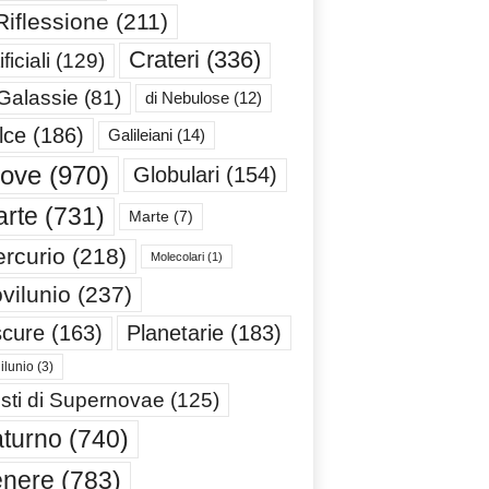
Riflessione
(211)
Crateri
(336)
ificiali
(129)
 Galassie
(81)
di Nebulose
(12)
lce
(186)
Galileiani
(14)
iove
(970)
Globulari
(154)
rte
(731)
Marte
(7)
rcurio
(218)
Molecolari
(1)
vilunio
(237)
cure
(163)
Planetarie
(183)
ilunio
(3)
sti di Supernovae
(125)
turno
(740)
enere
(783)