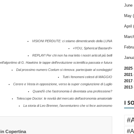
June 
May (
April 
March
VISIONI PERDUTE: ci stiamo dimenticando della LUNA
Febru
«YOU, Spherical Bastard!»
REPLAY! Per chi non ha mai letto i nostri articoli più belli
Janua
ll’algoritmo di G. Hawkins le tappe dell’evoluzione scientifica passata e futura
2025 
Dal prossimo numero Coelum si rinnova: partecipate al sondaggio!
2021 
Tutti i fenomeni celesti di MAGGIO
2017 
Cerere e Vesta in opposizione, verso la super congiunzione di Luglio
2013 
Quand’è che l’astronomia è diventata una professione?
Telescope Doctor: le novità del mercato dell’astronomia amatoriale
I S
La storia di Leo Brenner, l’avventuriero che si fece astronomo
#
#A
 in Copertina