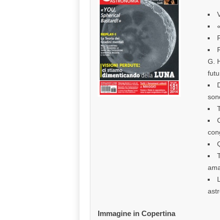
R
R
G. H
futu
son
T
C
con
T
ama
L
ast
Immagine in Copertina