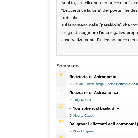
Anni fa, pubblicando un articolo sull’orig
“Leopardi della luna” del poeta irland
l’articolo
sul fenomeno della “pareidolia” che tr
pregio di suggerire l’interrogativo pro
osservativamente l’unico spettacolo celes
Sommario
6
Notiziario di Astronomia
Di
Davide Coero Borga
,
Enrica Battifoglia
e
St
7
Notiziario di Astroanutica
Di
Luigi Morielli
16
« You spherical bastard! »
Di
Alberto Cappi
23
Dai grandi dilettanti agli astronom
Di
Allan Chapman
26