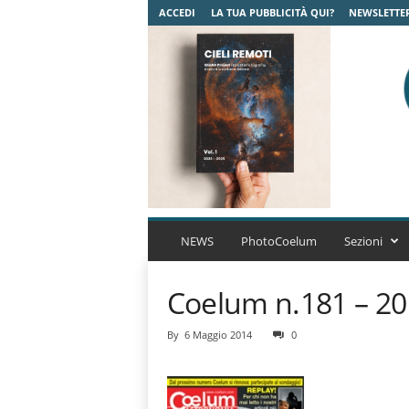
ACCEDI
LA TUA PUBBLICITÀ QUI?
NEWSLETTE
C
o
NEWS
PhotoCoelum
Sezioni
e
l
Coelum n.181 – 2
u
m
A
By
6 Maggio 2014
0
s
t
r
o