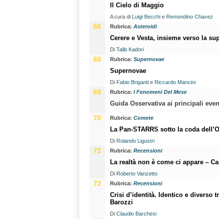
Il Cielo di Maggio
A cura di
Luigi Becchi
e
Remondino Chavez
66
Rubrica:
Asteroidi
Cerere e Vesta, insieme verso la su
Di
Talib Kadori
68
Rubrica:
Supernovae
Supernovae
Di
Fabio Briganti
e
Riccardo Mancini
69
Rubrica:
I Fenomeni Del Mese
Guida Osservativa ai principali even
70
Rubrica:
Comete
La Pan-STARRS sotto la coda dell’O
Di
Rolando Ligustri
72
Rubrica:
Recensioni
La realtà non è come ci appare – Ca
Di
Roberto Vanzetto
72
Rubrica:
Recensioni
Crisi d’identità. Identico e diverso 
Barozzi
Di
Claudio Barchesi