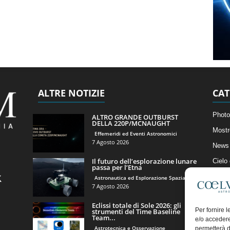
ALTRE NOTIZIE
CAT
Photo
ALTRO GRANDE OUTBURST
DELLA 220P/MCNAUGHT
Mostr
Effemeridi ed Eventi Astronomici
7 Agosto 2026
News 
Il futuro dell’esplorazione lunare
Cielo
passa per l’Etna
Astro
Astronautica ed Esplorazione Spaziale
7 Agosto 2026
Artico
Eclissi totale di Sole 2026: gli
Il Bl
Per fornire 
strumenti del Time Baseline
Team...
e/o accedere
Astrotecnica e Osservazione
permetterà d