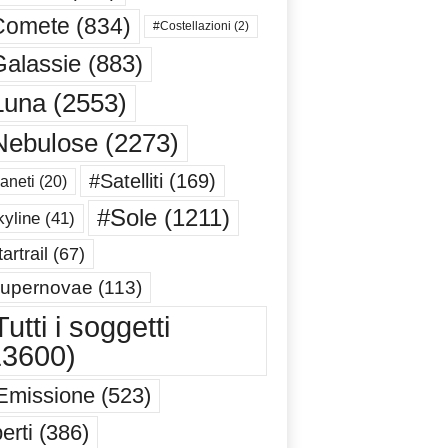
Comete
(834)
#Costellazioni
(2)
alassie
(883)
Luna
(2553)
Nebulose
(2273)
#Satelliti
(169)
aneti
(20)
#Sole
(1211)
yline
(41)
artrail
(67)
upernovae
(113)
utti i soggetti
13600)
Emissione
(523)
erti
(386)