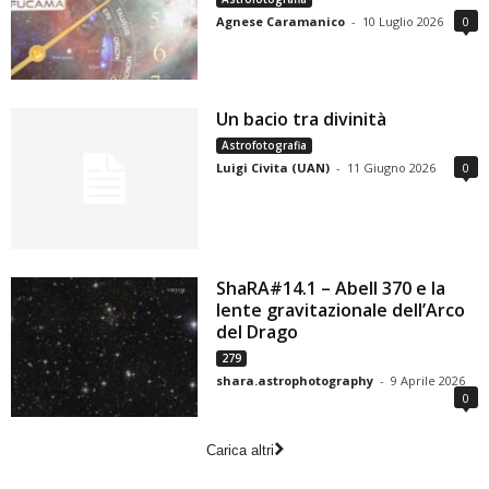
Agnese Caramanico
-
10 Luglio 2026
0
Un bacio tra divinità
Astrofotografia
Luigi Civita (UAN)
-
11 Giugno 2026
0
ShaRA#14.1 – Abell 370 e la
lente gravitazionale dell’Arco
del Drago
279
shara.astrophotography
-
9 Aprile 2026
0
Carica altri