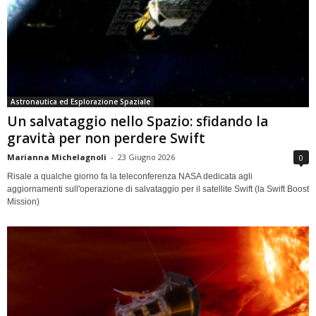
Astronautica ed Esplorazione Spaziale
Un salvataggio nello Spazio: sfidando la
gravità per non perdere Swift
Marianna Michelagnoli
-
23 Giugno 2026
0
Risale a qualche giorno fa la teleconferenza NASA dedicata agli
aggiornamenti sull'operazione di salvataggio per il satellite Swift (la Swift Boost
Mission)