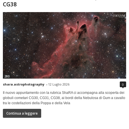
CG38
280
shara.astrophotography
-
12 Luglio 2026
0
Il nuovo appuntamento con la rubrica ShaRA ci accompagna alla scoperta dei
globuli cometari CG30, CG31, CG38, ai bordi della Nebulosa di Gum a cavallo
tra le costellazioni della Poppa e della Vela
Continua a leggere