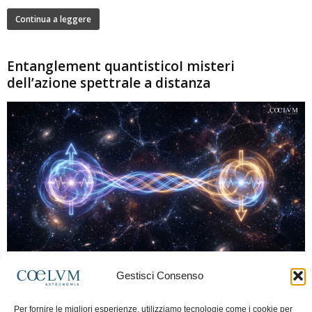
Continua a leggere
Entanglement quantisticoI misteri
dell’azione spettrale a distanza
280
Gestisci Consenso
Marco Lorrai
-
15 Giugno 2026
0
L'entanglement quantistico è uno dei fenomeni più sorprendenti della fisica
Per fornire le migliori esperienze, utilizziamo tecnologie come i cookie per
moderna: due particelle possono mostrare correlazioni che sembrano ignorare