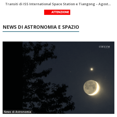
Le costellazioni di Agosto 2026: Delfino
La Luna del Mese – Agosto 2026
NEWS DI ASTRONOMIA E SPAZIO
News di Astronomia