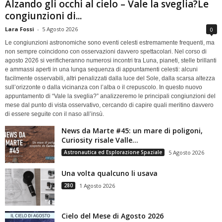
Alzando gli occhi al cielo – Vale la sveglia?Le
congiunzioni di...
Lara Fossi
-
5 Agosto 2026
0
Le congiunzioni astronomiche sono eventi celesti estremamente frequenti, ma
non sempre coincidono con osservazioni davvero spettacolari. Nel corso di
agosto 2026 si verificheranno numerosi incontri tra Luna, pianeti, stelle brillanti
e ammassi aperti in una lunga sequenza di appuntamenti celesti: alcuni
facilmente osservabili, altri penalizzati dalla luce del Sole, dalla scarsa altezza
sull’orizzonte o dalla vicinanza con l’alba o il crepuscolo. In questo nuovo
appuntamento di “Vale la sveglia?” analizzeremo le principali congiunzioni del
mese dal punto di vista osservativo, cercando di capire quali meritino davvero
di essere seguite con il naso all’insù.
News da Marte #45: un mare di poligoni,
Curiosity risale Valle...
Astronautica ed Esplorazione Spaziale
5 Agosto 2026
Una volta qualcuno li usava
280
1 Agosto 2026
Cielo del Mese di Agosto 2026