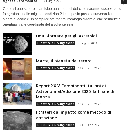
Agnese Caramanico
-
10 Luglio 2026
0
Come si può sapere in anticipo quali oggetti del cielo saranno osservabili o
fotografabili nelle migliori condizioni? La risposta passa attraverso l'ora
siderale locale e un semplice strumento, l'orologio siderale, che permette di
orientarsi tra le coordinate della volta celeste
Una Giornata per gli Asteroidi
Didattica e Divulgazione
3 Luglio 2026
Marte, il pianeta dei record
Didattica e Divulgazione
19 Giugno 2026
Report XXIV Campionati Italiani di
AstronomiaL'edizione 2026: la finale di
Monza...
Didattica e Divulgazione
16 Giugno 2026
I crateri da impatto come metodo di
datazione
Didattica e Divulgazione
12 Giugno 2026