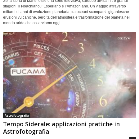
Se la storia di Marte fosse una serie televisiva, sarebbe divisa in tre grandi
stagioni: il Noachiano, l’Esperiano e l’Amazoniano. Un viaggio attraverso
miliardi di anni di evoluzione planetaria, tra oceani scomparsi, gigantesche
eruzioni vulcaniche, perdita dell’atmosfera e trasformazione del pianeta nel
mondo arido che osserviamo oggi.
Astrofotografia
Tempo Siderale: applicazioni pratiche in
Astrofotografia