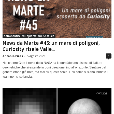
Astronautica ed Esplorazione Spaziale
News da Marte #45: un mare di poligoni,
Curiosity risale Valle...
Antonio Piras
-
5 Agosto 2026
0
Nel cratere Gale il rover della NASA ha fotografato una distesa di fratture
geometriche che si estende in ogni direzione fino all'orizzonte. Strutture del
genere erano già note, ma mai su questa scala. E su come si siano formate il
team non si sbilancia.