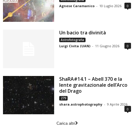
Agnese Caramanico
-
10 Luglio 2026
0
Un bacio tra divinità
Astrofotografia
Luigi Civita (UAN)
-
11 Giugno 2026
0
ShaRA#14.1 – Abell 370 e la
lente gravitazionale dell’Arco
del Drago
279
shara.astrophotography
-
9 Aprile 2026
0
Carica altri