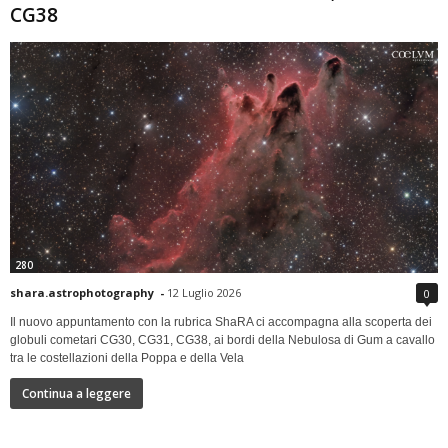
CG38
280
shara.astrophotography
-
12 Luglio 2026
0
Il nuovo appuntamento con la rubrica ShaRA ci accompagna alla scoperta dei
globuli cometari CG30, CG31, CG38, ai bordi della Nebulosa di Gum a cavallo
tra le costellazioni della Poppa e della Vela
Continua a leggere