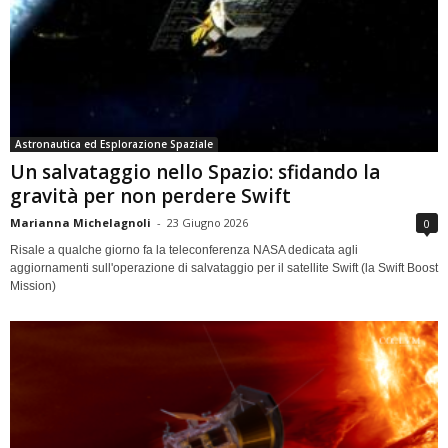
Astronautica ed Esplorazione Spaziale
Un salvataggio nello Spazio: sfidando la
gravità per non perdere Swift
Marianna Michelagnoli
-
23 Giugno 2026
0
Risale a qualche giorno fa la teleconferenza NASA dedicata agli
aggiornamenti sull'operazione di salvataggio per il satellite Swift (la Swift Boost
Mission)