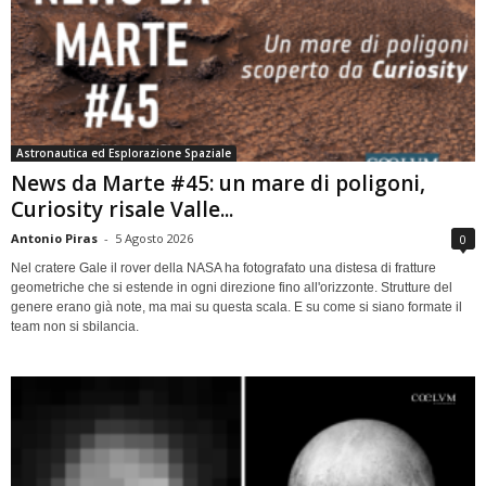
Astronautica ed Esplorazione Spaziale
News da Marte #45: un mare di poligoni,
Curiosity risale Valle...
Antonio Piras
-
5 Agosto 2026
0
Nel cratere Gale il rover della NASA ha fotografato una distesa di fratture
geometriche che si estende in ogni direzione fino all'orizzonte. Strutture del
genere erano già note, ma mai su questa scala. E su come si siano formate il
team non si sbilancia.