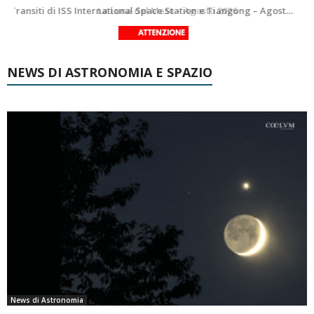
Le costellazioni di Agosto 2026: Delfino
La Luna del Mese – Agosto 2026
NEWS DI ASTRONOMIA E SPAZIO
News di Astronomia