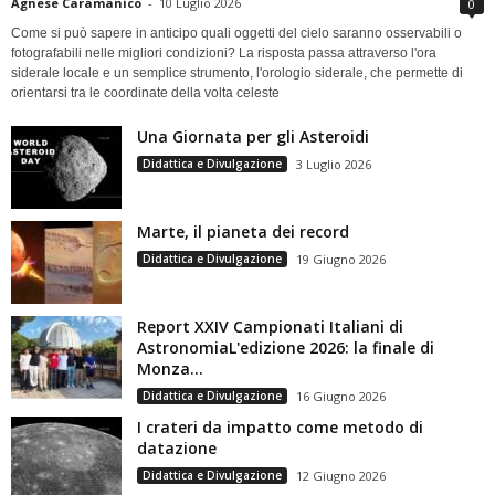
Agnese Caramanico
-
10 Luglio 2026
0
Come si può sapere in anticipo quali oggetti del cielo saranno osservabili o
fotografabili nelle migliori condizioni? La risposta passa attraverso l'ora
siderale locale e un semplice strumento, l'orologio siderale, che permette di
orientarsi tra le coordinate della volta celeste
Una Giornata per gli Asteroidi
Didattica e Divulgazione
3 Luglio 2026
Marte, il pianeta dei record
Didattica e Divulgazione
19 Giugno 2026
Report XXIV Campionati Italiani di
AstronomiaL'edizione 2026: la finale di
Monza...
Didattica e Divulgazione
16 Giugno 2026
I crateri da impatto come metodo di
datazione
Didattica e Divulgazione
12 Giugno 2026