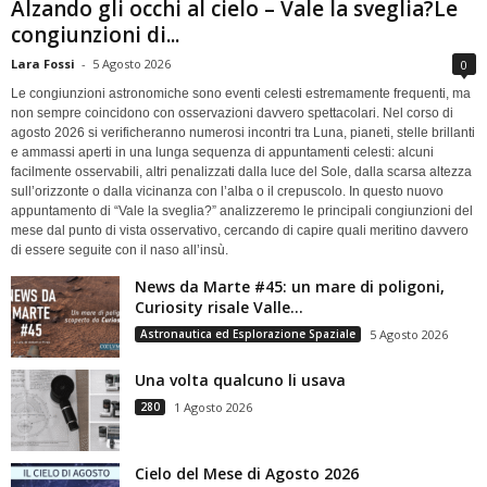
Alzando gli occhi al cielo – Vale la sveglia?Le
congiunzioni di...
Lara Fossi
-
5 Agosto 2026
0
Le congiunzioni astronomiche sono eventi celesti estremamente frequenti, ma
non sempre coincidono con osservazioni davvero spettacolari. Nel corso di
agosto 2026 si verificheranno numerosi incontri tra Luna, pianeti, stelle brillanti
e ammassi aperti in una lunga sequenza di appuntamenti celesti: alcuni
facilmente osservabili, altri penalizzati dalla luce del Sole, dalla scarsa altezza
sull’orizzonte o dalla vicinanza con l’alba o il crepuscolo. In questo nuovo
appuntamento di “Vale la sveglia?” analizzeremo le principali congiunzioni del
mese dal punto di vista osservativo, cercando di capire quali meritino davvero
di essere seguite con il naso all’insù.
News da Marte #45: un mare di poligoni,
Curiosity risale Valle...
Astronautica ed Esplorazione Spaziale
5 Agosto 2026
Una volta qualcuno li usava
280
1 Agosto 2026
Cielo del Mese di Agosto 2026