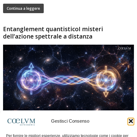
Continua a leggere
Entanglement quantisticoI misteri
dell’azione spettrale a distanza
280
Gestisci Consenso
Marco Lorrai
-
15 Giugno 2026
0
L'entanglement quantistico è uno dei fenomeni più sorprendenti della fisica
Per fornire le migliori esperienze, utilizziamo tecnologie come i cookie per
moderna: due particelle possono mostrare correlazioni che sembrano ignorare