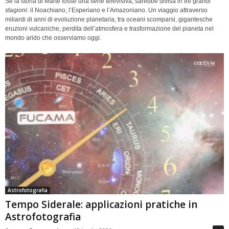
Se la storia di Marte fosse una serie televisiva, sarebbe divisa in tre grandi
stagioni: il Noachiano, l’Esperiano e l’Amazoniano. Un viaggio attraverso
miliardi di anni di evoluzione planetaria, tra oceani scomparsi, gigantesche
eruzioni vulcaniche, perdita dell’atmosfera e trasformazione del pianeta nel
mondo arido che osserviamo oggi.
Astrofotografia
Tempo Siderale: applicazioni pratiche in
Astrofotografia