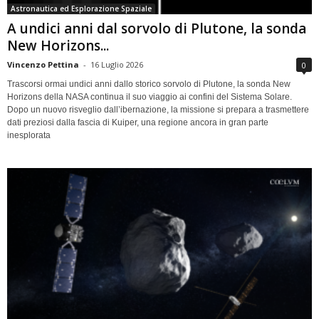
Astronautica ed Esplorazione Spaziale
A undici anni dal sorvolo di Plutone, la sonda
New Horizons...
Vincenzo Pettina
-
16 Luglio 2026
0
Trascorsi ormai undici anni dallo storico sorvolo di Plutone, la sonda New
Horizons della NASA continua il suo viaggio ai confini del Sistema Solare.
Dopo un nuovo risveglio dall’ibernazione, la missione si prepara a trasmettere
dati preziosi dalla fascia di Kuiper, una regione ancora in gran parte
inesplorata