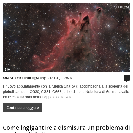
280
shara.astrophotography
-
12 Luglio 2026
0
Il nuovo appuntamento con la rubrica ShaRA ci accompagna alla scoperta dei
globuli cometari CG30, CG31, CG38, ai bordi della Nebulosa di Gum a cavallo
tra le costellazioni della Poppa e della Vela
Continua a leggere
Come ingigantire a dismisura un problema di