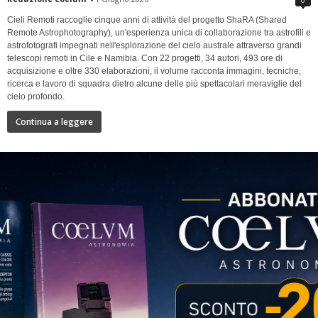
Cieli Remoti raccoglie cinque anni di attività del progetto ShaRA (Shared
Remote Astrophotography), un'esperienza unica di collaborazione tra astrofili e
astrofotografi impegnati nell'esplorazione del cielo australe attraverso grandi
telescopi remoti in Cile e Namibia. Con 22 progetti, 34 autori, 493 ore di
acquisizione e oltre 330 elaborazioni, il volume racconta immagini, tecniche,
ricerca e lavoro di squadra dietro alcune delle più spettacolari meraviglie del
cielo profondo.
Continua a leggere