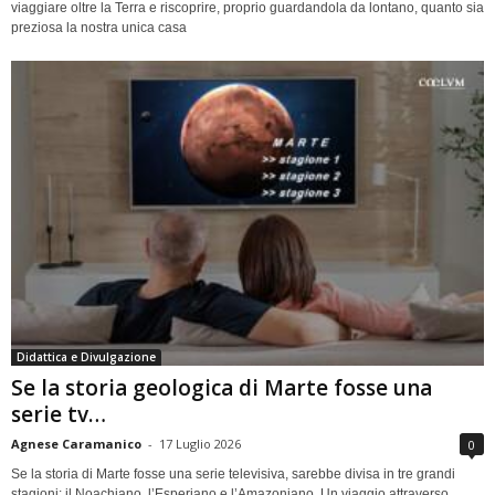
viaggiare oltre la Terra e riscoprire, proprio guardandola da lontano, quanto sia
preziosa la nostra unica casa
Didattica e Divulgazione
Se la storia geologica di Marte fosse una
serie tv…
Agnese Caramanico
-
17 Luglio 2026
0
Se la storia di Marte fosse una serie televisiva, sarebbe divisa in tre grandi
stagioni: il Noachiano, l’Esperiano e l’Amazoniano. Un viaggio attraverso