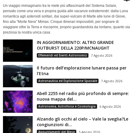
Un viaggio immaginario tra le mete più affascinanti del Sistema Solare,
pensato come una vera e propria guida alle vacanze extraterrestri: dalla Luna
romantica agli asteroidi solitari, dai super-vulcani di Marte alle lune di Giove,
fino alla “Morte Nera” Mimas. Cinque itinerari impossibili, per sognare di
viaggiare oltre la Terra e riscoprire, proprio guardandola da lontano, quanto sia
preziosa la nostra unica casa
IN AGGIORNAMENTO: ALTRO GRANDE
OUTBURST DELLA 220P/MCNAUGHT
Effemeridi ed Eventi Astronomici
7 Agosto 2026
Il futuro dell’esplorazione lunare passa per
l’Etna
Astronautica ed Esplorazione Spaziale
7 Agosto 2026
Abell 2255 nel radio più profondo di sempre:
nuova mappa del...
Astronomia, Astrofisica e Cosmologia
6 Agosto 2026
Alzando gli occhi al cielo – Vale la sveglia?Le
congiunzioni di...
Appuntamenti del Mese
5 Agosto 2026