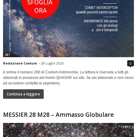
281
Redazione Coelum
-
28 Luglio 2026
0
è online il numero 280 di Coelum Astronomia. La lettura è riservata a tutti gli
abbonati in possesso del livello QUASAR sul sito. Se sei abbonato e non riesci
ad accedere contatta la segreteria.
Continua a leggere
MESSIER 28 M28 – Ammasso Globulare