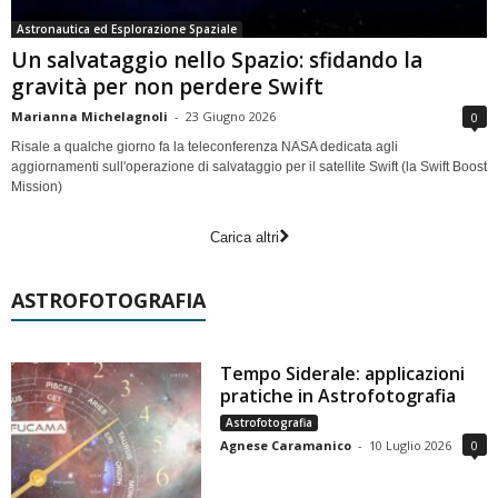
Astronautica ed Esplorazione Spaziale
Un salvataggio nello Spazio: sfidando la
gravità per non perdere Swift
Marianna Michelagnoli
-
23 Giugno 2026
0
Risale a qualche giorno fa la teleconferenza NASA dedicata agli
aggiornamenti sull'operazione di salvataggio per il satellite Swift (la Swift Boost
Mission)
Carica altri
ASTROFOTOGRAFIA
Tempo Siderale: applicazioni
pratiche in Astrofotografia
Astrofotografia
Agnese Caramanico
-
10 Luglio 2026
0