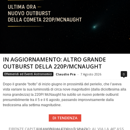
IN AGGIORNAMENTO: ALTRO GRANDE
OUTBURST DELLA 220P/MCNAUGHT
Claudio Pra
-
7 Agosto 2026
0
Effemeridi ed Eventi Astronomici
Dopo il grande “botto” di inizio giugno in prossimità del perielio, che l’aveva
vista variare la sua luminosità di circa nove magnitudini (dalla diciottesima alla
nona grandezza) la 220P/ McNaught ha subìto un nuovo potente outburst
presumibilmente tra il 5 e il 6 agosto, passando improvvisamente dalla
tredicesima alla settima magnitudine.
DI TENDENZA
Cielo del Mese di Agosto 2026
FIRENZE CAPITALE MONDIALE DELLO SPAZIO: AL VIA LA 46ª ASSEMBLEA SCIENTIFICA DEL COSPAR