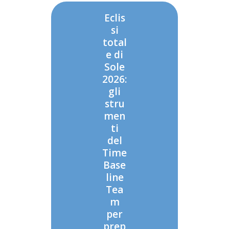
Eclis
si
total
e di
Sole
2026:
gli
stru
men
ti
del
Time
Base
line
Tea
m
per
prep