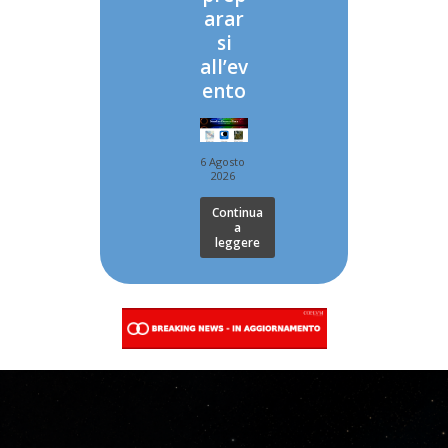
arar
si
all’ev
ento
6 Agosto
2026
Continua
a
leggere