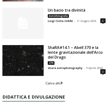
Un bacio tra divinità
Astrofotografia
Luigi Civita (UAN)
-
11 Giugno 2026
0
ShaRA#14.1 – Abell 370 e la
lente gravitazionale dell’Arco
del Drago
279
shara.astrophotography
-
9 Aprile 2026
0
Carica altri
DIDATTICA E DIVULGAZIONE