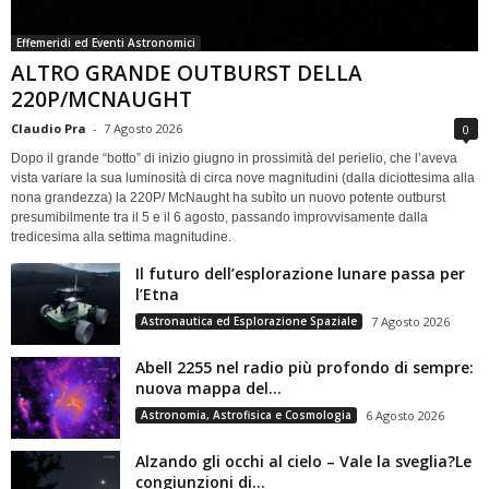
Effemeridi ed Eventi Astronomici
ALTRO GRANDE OUTBURST DELLA
220P/MCNAUGHT
Claudio Pra
-
7 Agosto 2026
0
Dopo il grande “botto” di inizio giugno in prossimità del perielio, che l’aveva
vista variare la sua luminosità di circa nove magnitudini (dalla diciottesima alla
nona grandezza) la 220P/ McNaught ha subìto un nuovo potente outburst
presumibilmente tra il 5 e il 6 agosto, passando improvvisamente dalla
tredicesima alla settima magnitudine.
Il futuro dell’esplorazione lunare passa per
l’Etna
Astronautica ed Esplorazione Spaziale
7 Agosto 2026
Abell 2255 nel radio più profondo di sempre:
nuova mappa del...
Astronomia, Astrofisica e Cosmologia
6 Agosto 2026
Alzando gli occhi al cielo – Vale la sveglia?Le
congiunzioni di...