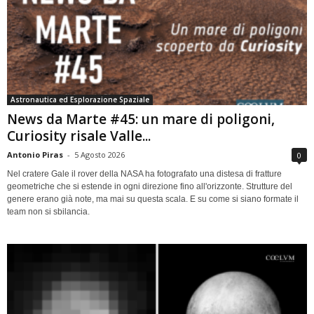
Astronautica ed Esplorazione Spaziale
News da Marte #45: un mare di poligoni,
Curiosity risale Valle...
Antonio Piras
-
5 Agosto 2026
0
Nel cratere Gale il rover della NASA ha fotografato una distesa di fratture
geometriche che si estende in ogni direzione fino all'orizzonte. Strutture del
genere erano già note, ma mai su questa scala. E su come si siano formate il
team non si sbilancia.