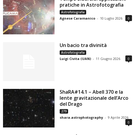
pratiche in Astrofotografia
Astrofotografia
Agnese Caramanico
-
10 Luglio 2026
0
Un bacio tra divinità
Astrofotografia
Luigi Civita (UAN)
-
11 Giugno 2026
0
ShaRA#14.1 – Abell 370 e la
lente gravitazionale dell’Arco
del Drago
279
shara.astrophotography
-
9 Aprile 2026
0