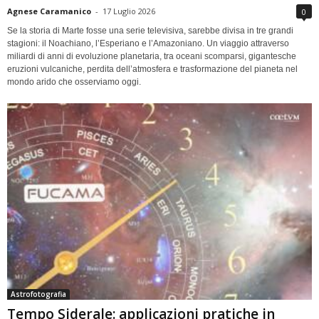
Agnese Caramanico
-
17 Luglio 2026
0
Se la storia di Marte fosse una serie televisiva, sarebbe divisa in tre grandi
stagioni: il Noachiano, l’Esperiano e l’Amazoniano. Un viaggio attraverso
miliardi di anni di evoluzione planetaria, tra oceani scomparsi, gigantesche
eruzioni vulcaniche, perdita dell’atmosfera e trasformazione del pianeta nel
mondo arido che osserviamo oggi.
Astrofotografia
Tempo Siderale: applicazioni pratiche in