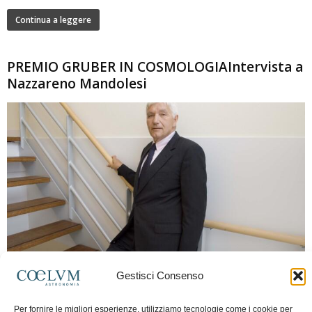
Continua a leggere
PREMIO GRUBER IN COSMOLOGIAIntervista a
Nazzareno Mandolesi
280
Gestisci Consenso
Frida Paolella
-
16 Giugno 2026
0
Intervista al professor Nazzareno Mandolesi, tra i protagonisti della cosmologia
Per fornire le migliori esperienze, utilizziamo tecnologie come i cookie per
spaziale europea e della missione Planck. Il dialogo ripercorre i principali