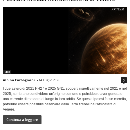
280
Albino Carbognani
-
14 Luglio 2026
0
I due asteroidi 2021 PH27 e 2025 GN1, scoperti rispettivamente nel 2021 e nel
2025, sembrano condividere un'origine comune e potrebbero aver generato
una corrente di meteoroidi lungo la loro orbita. Se questa ipotesi fosse corretta,
potrebbe essere possibile osservare dalla Terra fireball nell'atmosfera di
Venere.
Continua a leggere