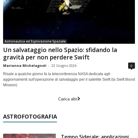
Astronautica ed Esplorazione Spaziale
Un salvataggio nello Spazio: sfidando la
gravità per non perdere Swift
Marianna Michelagnoli
-
23 Giugno 2026
0
Risale a qualche giorno fa la teleconferenza NASA dedicata agli
aggiornamenti sull'operazione di salvataggio per il satellite Swift (la Swift Boost
Mission)
Carica altri
ASTROFOTOGRAFIA
Tempo Siderale: applicazioni