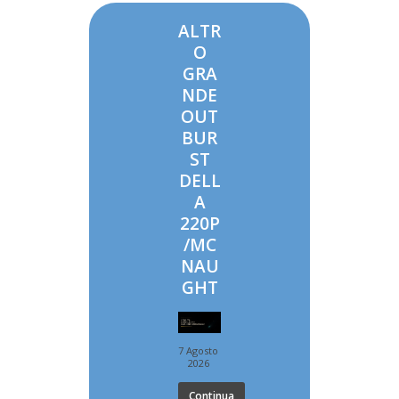
ALTR
O
GRA
NDE
OUT
BUR
ST
DELL
A
220P
/MC
NAU
GHT
7 Agosto
2026
Continua