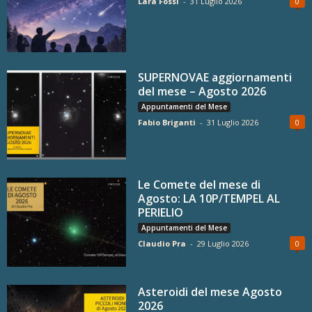
Lara Fossi
-
31 Luglio 2026
0
SUPERNOVAE aggiornamenti
del mese – Agosto 2026
Appuntamenti del Mese
Fabio Briganti
-
31 Luglio 2026
0
Le Comete del mese di
Agosto: LA 10P/TEMPEL AL
PERIELIO
Appuntamenti del Mese
Claudio Pra
-
29 Luglio 2026
0
Asteroidi del mese Agosto
2026