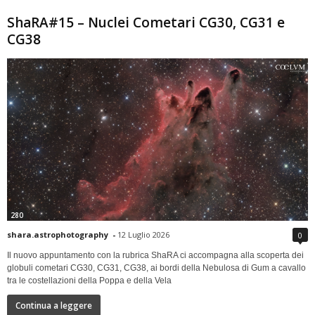
ShaRA#15 – Nuclei Cometari CG30, CG31 e
CG38
280
shara.astrophotography
-
12 Luglio 2026
0
Il nuovo appuntamento con la rubrica ShaRA ci accompagna alla scoperta dei
globuli cometari CG30, CG31, CG38, ai bordi della Nebulosa di Gum a cavallo
tra le costellazioni della Poppa e della Vela
Continua a leggere