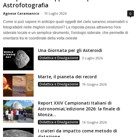
Astrofotografia
Agnese Caramanico
-
10 Luglio 2026
0
Come si può sapere in anticipo quali oggetti del cielo saranno osservabili o
fotografabili nelle migliori condizioni? La risposta passa attraverso l'ora
siderale locale e un semplice strumento, l'orologio siderale, che permette di
orientarsi tra le coordinate della volta celeste
Una Giornata per gli Asteroidi
Didattica e Divulgazione
3 Luglio 2026
Marte, il pianeta dei record
Didattica e Divulgazione
19 Giugno 2026
Report XXIV Campionati Italiani di
AstronomiaL'edizione 2026: la finale di
Monza...
Didattica e Divulgazione
16 Giugno 2026
I crateri da impatto come metodo di
datazione