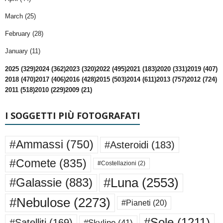
March (25)
February (28)
January (11)
2025 (329)
2024 (362)
2023 (320)
2022 (495)
2021 (183)
2020 (331)
2019 (407)
2018 (470)
2017 (406)
2016 (428)
2015 (503)
2014 (611)
2013 (757)
2012 (724)
2011 (518)
2010 (229)
2009 (21)
I SOGGETTI PIÙ FOTOGRAFATI
#Ammassi
(750)
#Asteroidi
(183)
#Comete
(835)
#Costellazioni
(2)
#Luna
(2553)
#Galassie
(883)
#Nebulose
(2273)
#Pianeti
(20)
#Sole
(1211)
#Satelliti
(169)
#Skyline
(41)