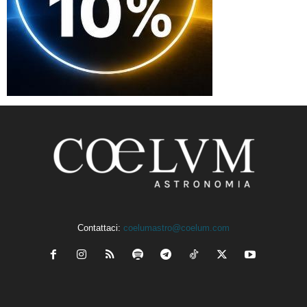
Contattaci:
coelumastro@coelum.com