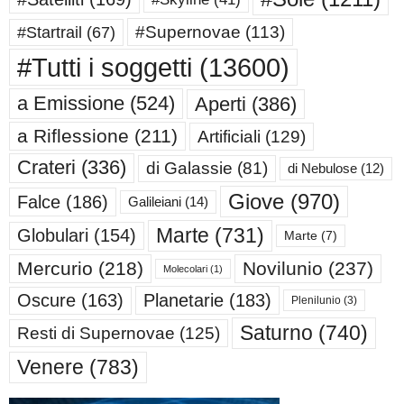
#Supernovae
(113)
#Startrail
(67)
#Tutti i soggetti
(13600)
a Emissione
(524)
Aperti
(386)
a Riflessione
(211)
Artificiali
(129)
Crateri
(336)
di Galassie
(81)
di Nebulose
(12)
Giove
(970)
Falce
(186)
Galileiani
(14)
Marte
(731)
Globulari
(154)
Marte
(7)
Mercurio
(218)
Novilunio
(237)
Molecolari
(1)
Oscure
(163)
Planetarie
(183)
Plenilunio
(3)
Saturno
(740)
Resti di Supernovae
(125)
Venere
(783)