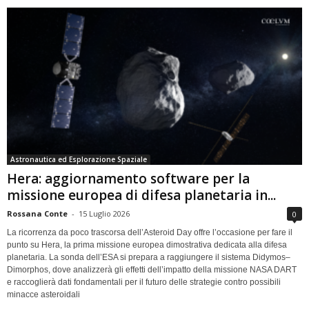
Astronautica ed Esplorazione Spaziale
Hera: aggiornamento software per la
missione europea di difesa planetaria in...
Rossana Conte
-
15 Luglio 2026
0
La ricorrenza da poco trascorsa dell’Asteroid Day offre l’occasione per fare il
punto su Hera, la prima missione europea dimostrativa dedicata alla difesa
planetaria. La sonda dell’ESA si prepara a raggiungere il sistema Didymos–
Dimorphos, dove analizzerà gli effetti dell’impatto della missione NASA DART
e raccoglierà dati fondamentali per il futuro delle strategie contro possibili
minacce asteroidali