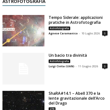
ASTROFOTOGRAFIA
Tempo Siderale: applicazioni
pratiche in Astrofotografia
Astrofotografia
Agnese Caramanico
-
10 Luglio 2026
0
Un bacio tra divinità
Astrofotografia
Luigi Civita (UAN)
-
11 Giugno 2026
0
ShaRA#14.1 – Abell 370 e la
lente gravitazionale dell’Arco
del Drago
279