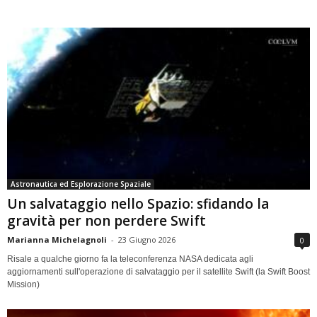
Astronautica ed Esplorazione Spaziale
Un salvataggio nello Spazio: sfidando la
gravità per non perdere Swift
Marianna Michelagnoli
-
23 Giugno 2026
0
Risale a qualche giorno fa la teleconferenza NASA dedicata agli
aggiornamenti sull'operazione di salvataggio per il satellite Swift (la Swift Boost
Mission)