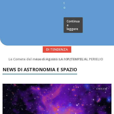
t
o
.
Continua
a
leggere
DI TENDENZA
Asteroidi del mese Agosto 2026
NEWS DI ASTRONOMIA E SPAZIO