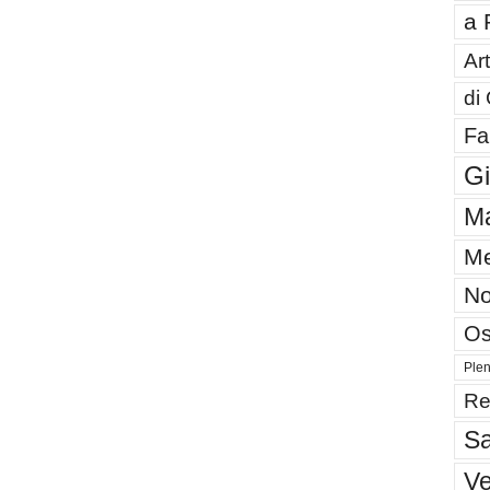
a 
Art
di
Fa
G
Ma
Me
No
Os
Plen
Re
Sa
V