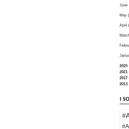
June 
May (
April 
March
Febru
Janua
2025 
2021 
2017 
2013 
I S
#
#A