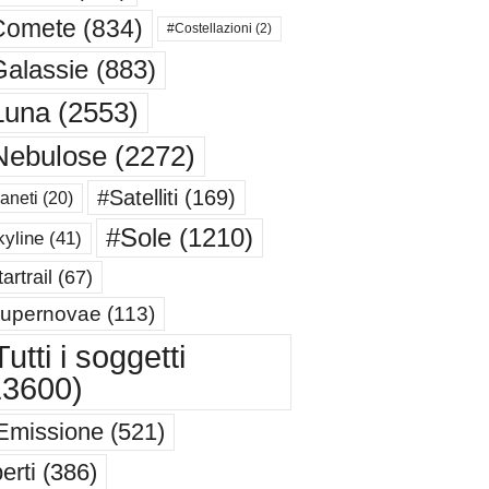
Comete
(834)
#Costellazioni
(2)
alassie
(883)
Luna
(2553)
Nebulose
(2272)
#Satelliti
(169)
aneti
(20)
#Sole
(1210)
yline
(41)
artrail
(67)
upernovae
(113)
utti i soggetti
13600)
Emissione
(521)
erti
(386)