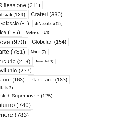
Riflessione
(211)
Crateri
(336)
ificiali
(129)
 Galassie
(81)
di Nebulose
(12)
lce
(186)
Galileiani
(14)
iove
(970)
Globulari
(154)
rte
(731)
Marte
(7)
rcurio
(218)
Molecolari
(1)
vilunio
(237)
cure
(163)
Planetarie
(183)
ilunio
(3)
sti di Supernovae
(125)
turno
(740)
enere
(783)