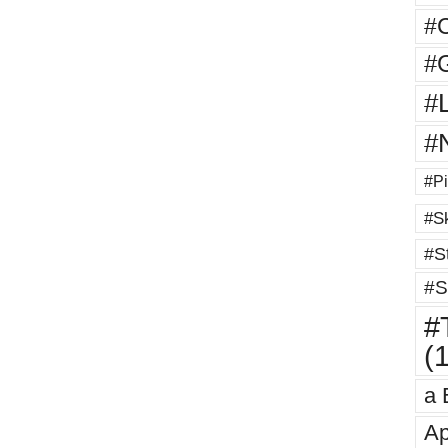
#
#G
#
#
#Pi
#Sk
#St
#S
#T
(
a 
Ap