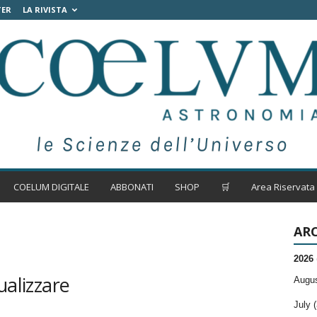
TER
LA RIVISTA
COELUM DIGITALE
ABBONATI
SHOP
🛒
Area Riservata
ARC
2026
ualizzare
Augus
July (