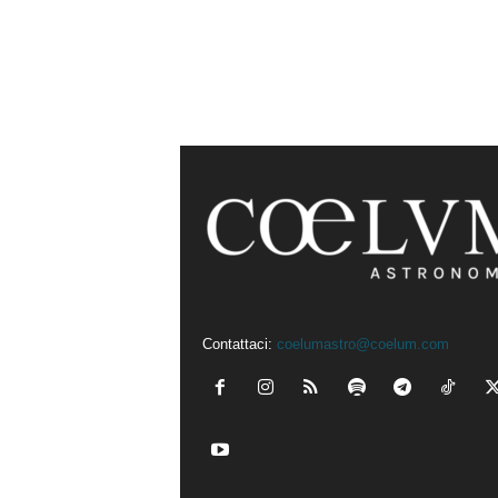
Contattaci:
coelumastro@coelum.com