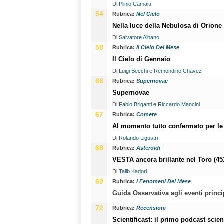
Di
Plinio Camaiti
54
Rubrica:
Nel Cielo
Nella luce della Nebulosa di Orione
Di
Salvatore Albano
58
Rubrica:
Il Cielo Del Mese
Il Cielo di Gennaio
Di
Luigi Becchi
e
Remondino Chavez
66
Rubrica:
Supernovae
Supernovae
Di
Fabio Briganti
e
Riccardo Mancini
67
Rubrica:
Comete
Al momento tutto confermato per 
Di
Rolando Ligustri
68
Rubrica:
Asteroidi
VESTA ancora brillante nel Toro (45
Di
Talib Kadori
69
Rubrica:
I Fenomeni Del Mese
Guida Osservativa agli eventi princi
72
Rubrica:
Recensioni
Scientificast: il primo podcast scient