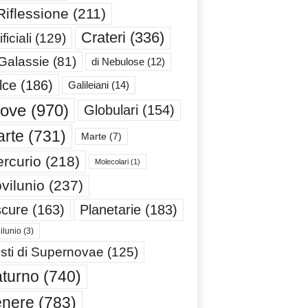
Riflessione
(211)
Crateri
(336)
ificiali
(129)
 Galassie
(81)
di Nebulose
(12)
lce
(186)
Galileiani
(14)
iove
(970)
Globulari
(154)
rte
(731)
Marte
(7)
rcurio
(218)
Molecolari
(1)
vilunio
(237)
cure
(163)
Planetarie
(183)
ilunio
(3)
sti di Supernovae
(125)
turno
(740)
enere
(783)