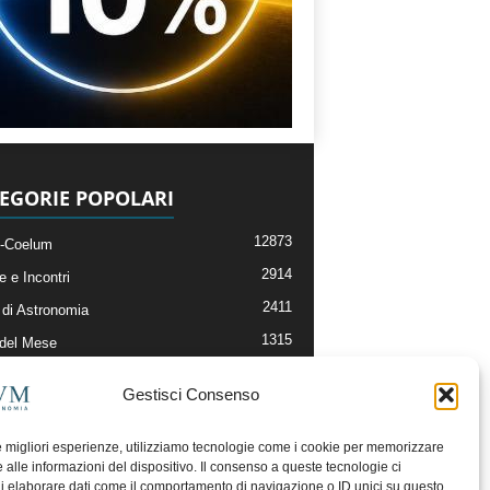
EGORIE POPOLARI
12873
-Coelum
2914
e e Incontri
2411
di Astronomia
1315
 del Mese
365
nomia, Astrofisica e Cosmologia
Gestisci Consenso
268
li e Risorse On-Line
192
og della Redazione
le migliori esperienze, utilizziamo tecnologie come i cookie per memorizzare
 alle informazioni del dispositivo. Il consenso a queste tecnologie ci
i elaborare dati come il comportamento di navigazione o ID unici su questo