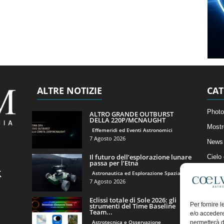
ALTRE NOTIZIE
CAT
Photo
ALTRO GRANDE OUTBURST
DELLA 220P/MCNAUGHT
Mostr
Effemeridi ed Eventi Astronomici
7 Agosto 2026
News 
Il futuro dell’esplorazione lunare
Cielo
passa per l’Etna
Astro
Astronautica ed Esplorazione Spaziale
7 Agosto 2026
Artico
Eclissi totale di Sole 2026: gli
Il Bl
Per fornire 
strumenti del Time Baseline
Team...
e/o accedere
Astrotecnica e Osservazione
permetterà d