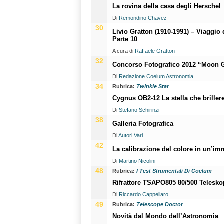
La rovina della casa degli Herschel
Di
Remondino Chavez
30
Livio Gratton (1910-1991) – Viaggio
Parte 10
A cura di
Raffaele Gratton
32
Concorso Fotografico 2012 “Moon
Di
Redazione Coelum Astronomia
34
Rubrica:
Twinkle Star
Cygnus OB2-12 La stella che brill
Di
Stefano Schirinzi
38
Galleria Fotografica
Di
Autori Vari
42
La calibrazione del colore in un’i
Di
Martino Nicolini
48
Rubrica:
I Test Strumentali Di Coelum
Rifrattore TSAPO805 80/500 Telesko
Di
Riccardo Cappellaro
49
Rubrica:
Telescope Doctor
Novità dal Mondo dell’Astronomia