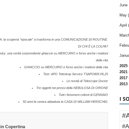
June 
May (
April 
March
 la scoperta “epocale” si trasforma in una COMUNICAZIONE DI ROUTINE.
Febru
DI CHI È LA COLPA?
eepsky: una verità sorprendente ghiaccio su MERCURIO e forse anche i mattoni
Janua
della vita
2025 
GHIACCIO su MERCURIO e forse anche i mattoni della vita
2021 
Test: APO Teleskop Service TSAPO805 f/6,25
2017 
Le novità di Telescope Doctor
2013 
Tre oggetti nei pressi della NEBULOSA DI ORIONE
Tutti i fenomeni celesti di GENNAIO
I S
50 anni fa veniva abbattuta la CASA DI WILLIAM HERSCHEL
#
#A
 in Copertina