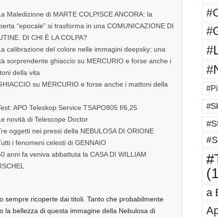
#
La Maledizione di MARTE COLPISCE ANCORA: la
perta “epocale” si trasforma in una COMUNICAZIONE DI
#G
TINE. DI CHI È LA COLPA?
#
a calibrazione del colore nelle immagini deepsky: una
ità sorprendente ghiaccio su MERCURIO e forse anche i
#
oni della vita
GHIACCIO su MERCURIO e forse anche i mattoni della
#Pi
#Sk
Test: APO Teleskop Service TSAPO805 f/6,25
e novità di Telescope Doctor
#St
Tre oggetti nei pressi della NEBULOSA DI ORIONE
#S
utti i fenomeni celesti di GENNAIO
50 anni fa veniva abbattuta la CASA DI WILLIAM
#T
RSCHEL
(
a 
o sempre ricoperte dai titoli. Tanto che probabilmente
Ap
ondo la bellezza di questa immagine della Nebulosa di