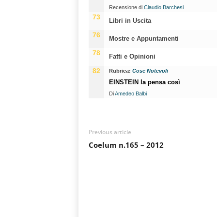
Recensione di
Claudio Barchesi
73
Libri in Uscita
76
Mostre e Appuntamenti
78
Fatti e Opinioni
82
Rubrica:
Cose Notevoli
EINSTEIN la pensa così
Di
Amedeo Balbi
Previous article
Coelum n.165 – 2012