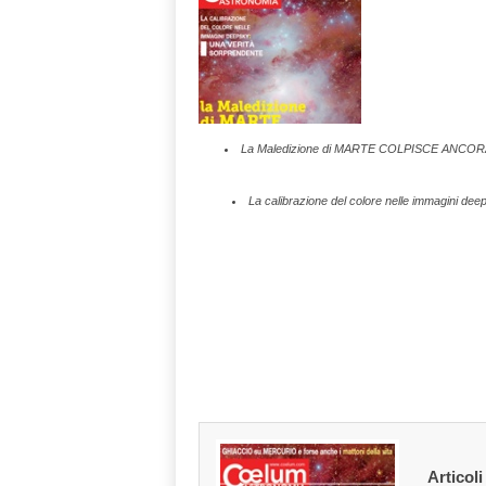
n
o
m
i
a
La Maledizione di MARTE COLPISCE ANCORA:
La calibrazione del colore nelle immagini d
Articoli