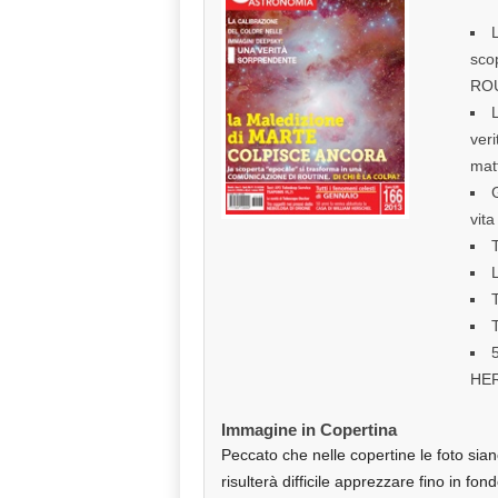
sco
ROU
L
ver
matt
vita
L
T
HE
Immagine in Copertina
Peccato che nelle copertine le foto sian
risulterà difficile apprezzare fino in f