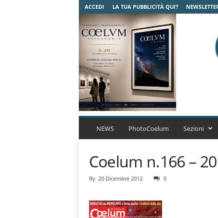
ACCEDI
LA TUA PUBBLICITÀ QUI?
NEWSLETTE
C
o
NEWS
PhotoCoelum
Sezioni
e
l
Coelum n.166 – 2
u
m
A
By
20 Dicembre 2012
0
s
t
r
o