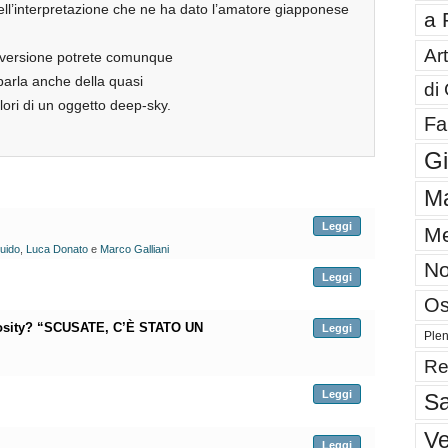
nell’interpretazione che ne ha dato l’amatore giapponese
a 
Art
a versione potrete comunque
i parla anche della quasi
di
colori di un oggetto deep-sky.
Fa
G
Ma
Leggi
Me
uido
,
Luca Donato
e
Marco Galliani
No
Leggi
Os
sity? “SCUSATE, C’È STATO UN
Leggi
Plen
Re
Leggi
Sa
V
Leggi