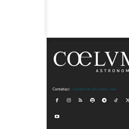
Contattaci:
coelumastro@coelum.com