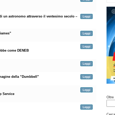
 di un astronomo attraverso il ventesimo secolo –
Leggi
 Games”
Leggi
Leggi
erebbe come DENEB
Leggi
mmagine della “Dumbbell”
Leggi
Leggi
p Service
Oltre 
Leggi
Cerca 