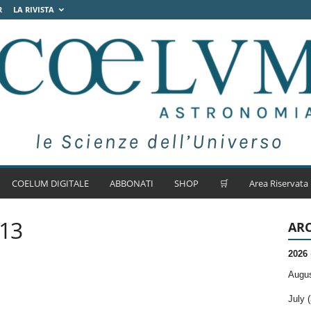
R
LA RIVISTA
COELUM DIGITALE
ABBONATI
SHOP
🛒
Area Riservata
013
ARC
2026
Augus
July (