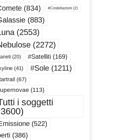
Comete
(834)
#Costellazioni
(2)
alassie
(883)
Luna
(2553)
Nebulose
(2272)
#Satelliti
(169)
aneti
(20)
#Sole
(1211)
yline
(41)
artrail
(67)
upernovae
(113)
utti i soggetti
13600)
Emissione
(522)
erti
(386)