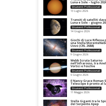
Luna e Sole – luglio 202
n
Strumenti Professionali
o
13 Luglio 2026
m
Transiti di satelliti dav
i
Luna e Sole – giugno 20
a
Strumenti Professionali
14 Giugno 2026
Giochi di Luce Riflessa 
una Stella MorenteNeb
Uovo (CRL 2688)
Strumenti Professionali
9 Giugno 2026
Webb Scruta Saturno
nell’Infrarosso, tra Anell
Vortici e Foschie
Strumenti Professionali
6 Giugno 2026
Il Nancy Grace Roman 
Telescope è pronto al l
Strumenti Professionali
11 Maggio 2026
Stelle Giganti tra le Spi
del Serpente Apep