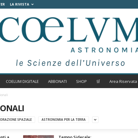
TER
LA RIVISTA
COELUM DIGITALE
ABBONATI
SHOP
🛒
Area Riservata
ionali
IONALI
ORAZIONE SPAZIALE
ASTRONOMIA PER LA TERRA
anti a
Tempo Siderale: