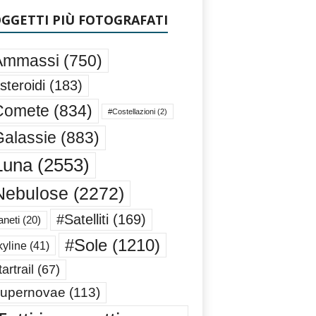
OGGETTI PIÙ FOTOGRAFATI
Ammassi
(750)
steroidi
(183)
Comete
(834)
#Costellazioni
(2)
alassie
(883)
Luna
(2553)
Nebulose
(2272)
#Satelliti
(169)
aneti
(20)
#Sole
(1210)
yline
(41)
artrail
(67)
upernovae
(113)