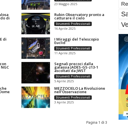
Re
23 Maggio 2025
Sa
ulosa
Rubin Observatory pronto a
ido di
catturare il cielo
V
Strumenti Professionali
16 Aprile 2025
E di
I Miraggi del Telescopio
Euclid
Strumenti Professionali
11 Aprile 2025
 con
Segnali precoci dalla
i NGC
galassia JADES-GS-z13-1
ascoltati da JWST
Strumenti Professionali
5 Aprile 2025
iche
MEZZOCIELO La Rivoluzione
a Dome
nell’Osservazione
Strumenti Professionali
3 Aprile 2025
Pagina 1 di 3