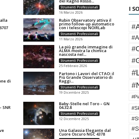
del Ragno Rosso...
Strumenti Professionali
I S
16 Marzo 2026
alla
Rubin Observatory attiva il
primo follow-up automatico
#
6707
con i telescopi NOIRLab
Strumenti Professionali
#A
11 Marzo 2026
La più grande immagine di
#
ALMA mostra la chimica
nascosta nel...
#G
Strumenti Professionali
25 Febbraio 2026
#
Partono i Lavori del CTAO: il
Più Grande Osservatorio di
one di
Raggi...
#
Strumenti Professionali
19 Dicembre 2025
#Pi
Baby-Stelle nel Toro – GN
 – SNR
04.32.8
#Sk
Strumenti Professionali
#St
12 Dicembre 2025
#S
ve
Una Galassia Elegante dal
Cuore Oscuro NGC 4378