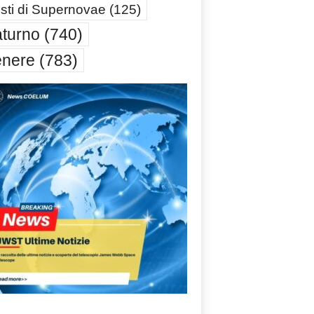
sti di Supernovae
(125)
turno
(740)
enere
(783)