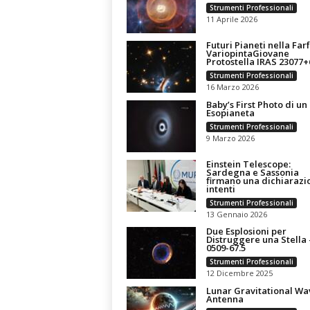
Strumenti Professionali
11 Aprile 2026
Futuri Pianeti nella Farf
VariopintaGiovane
Protostella IRAS 23077+
Strumenti Professionali
16 Marzo 2026
Baby’s First Photo di un
Esopianeta
Strumenti Professionali
9 Marzo 2026
Einstein Telescope:
Sardegna e Sassonia
firmano una dichiarazi
intenti
Strumenti Professionali
13 Gennaio 2026
Due Esplosioni per
Distruggere una Stella
0509-67.5
Strumenti Professionali
12 Dicembre 2025
Lunar Gravitational Wa
Antenna