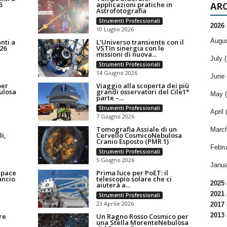
6
applicazioni pratiche in
ARC
Astrofotografia
Strumenti Professionali
2026
10 Luglio 2026
Augus
anti a
L’Universo transiente con il
26
VSTIn sinergia con le
missioni di nuova...
July (
Strumenti Professionali
14 Giugno 2026
June 
per
Viaggio alla scoperta dei più
ulosa
grandi osservatori del Cile1°
May (
parte –...
Strumenti Professionali
April 
7 Giugno 2026
Tomografia Assiale di un
March
i,
Cervello CosmicoNebulosa
Cranio Esposto (PMR 1)
Febru
Strumenti Professionali
5 Giugno 2026
Janua
Space
Prima luce per PoET: il
ancio
telescopio solare che ci
2025 
aiuterà a...
2021 
Strumenti Professionali
23 Aprile 2026
2017 
2013 
re
Un Ragno Rosso Cosmico per
una Stella MorenteNebulosa