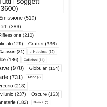
utti i soggetti
13600)
Emissione
(519)
erti
(386)
Riflessione
(210)
Crateri
(336)
ificiali
(129)
Galassie
(81)
di Nebulose
(12)
lce
(186)
Galileiani
(14)
iove
(970)
Globulari
(154)
rte
(731)
Marte
(7)
rcurio
(218)
Oscure
(163)
vilunio
(237)
anetarie
(183)
Plenilunio
(3)