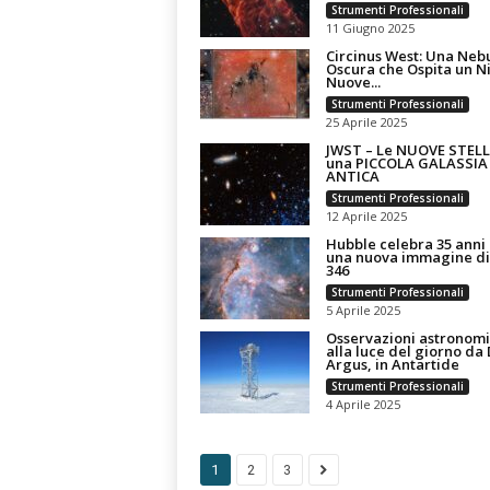
Strumenti Professionali
11 Giugno 2025
Circinus West: Una Neb
Oscura che Ospita un N
Nuove...
Strumenti Professionali
25 Aprile 2025
JWST – Le NUOVE STELL
una PICCOLA GALASSIA
ANTICA
Strumenti Professionali
12 Aprile 2025
Hubble celebra 35 anni
una nuova immagine d
346
Strumenti Professionali
5 Aprile 2025
Osservazioni astronom
alla luce del giorno d
Argus, in Antartide
Strumenti Professionali
4 Aprile 2025
1
2
3