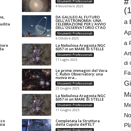
#T
Strumenti Professionali
4 Novembre 2025
(
ne,
DA GALILEO AL FUTURO
DELL’ASTRONOMIA: UNA
a 
audita
CELEBRAZIONE PER L’AVVIO
DELL’OSSERVATORIO CTAO
Ap
Strumenti Professionali
6 Ottobre 2025
a 
atore
La Nebulosa Aragosta NGC
da
6357 in un MARE di STELLE
Art
Strumenti Professionali
17 Luglio 2025
di 
Le prime immagini del Vera
Fa
C. Rubin Observatory: una
nuova era...
G
Strumenti Professionali
23 Giugno 2025
Ma
La Nebulosa Aragosta NGC
6357 in un MARE di STELLE
Me
Strumenti Professionali
11 Giugno 2025
No
ico
Completata la Struttura
sia
della Cupola dell’ELT
Pl
Strumenti Professionali