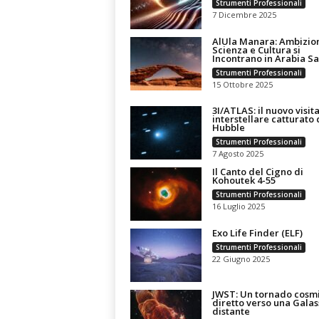
Strumenti Professionali
7 Dicembre 2025
AlUla Manara: Ambizio
Scienza e Cultura si
Incontrano in Arabia S
Strumenti Professionali
15 Ottobre 2025
3I/ATLAS: il nuovo visit
interstellare catturato 
Hubble
Strumenti Professionali
7 Agosto 2025
Il Canto del Cigno di
Kohoutek 4-55
Strumenti Professionali
16 Luglio 2025
Exo Life Finder (ELF)
Strumenti Professionali
22 Giugno 2025
JWST: Un tornado cosm
diretto verso una Galas
distante