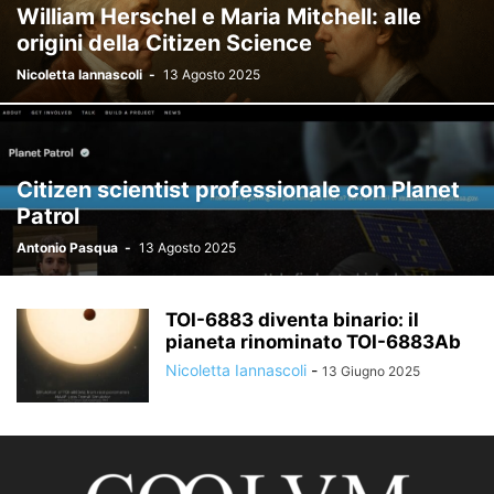
William Herschel e Maria Mitchell: alle
STRUMENTI PROFESSIONALI
origini della Citizen Science
TEST STRUMENTALI, ACCESSORI E AUTOCOSTRUZIONE
Nicoletta Iannascoli
-
13 Agosto 2025
Citizen scientist professionale con Planet
Patrol
Antonio Pasqua
-
13 Agosto 2025
TOI-6883 diventa binario: il
pianeta rinominato TOI-6883Ab
Nicoletta Iannascoli
-
13 Giugno 2025