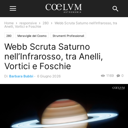
Home
responsive
280
Webb Scruta Saturno nell’Infrarosso, tra
Anelli, Vortici e Foschie
280
Meraviglie del Cosmo
Strumenti Professionali
Webb Scruta Saturno
nell’Infrarosso, tra Anelli,
Vortici e Foschie
1169
0
Di
Barbara Bubbi
-
6 Giugno 2026