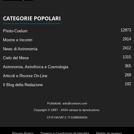
CATEGORIE POPOLARI
12873
Photo-Coelum
2914
Mostre e Incontri
2412
News di Astronomia
1315
Cielo del Mese
365
Astronomia, Astrofisica e Cosmologia
268
Articoli e Risorse On-Line
192
Il Blog della Redazione
Pubblicità:
ads@coelum.com
Copyright © 1997 - 2024 vietata la riproduzione.
CF/P.IVA/VAT.C IT.01988340434
Privacy Policy
Termini e Condizioni di Vendita
Diritto di recesso