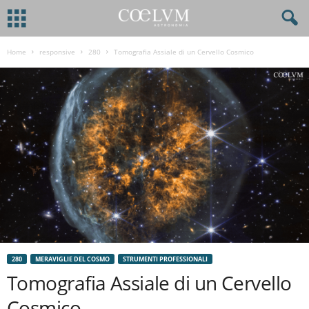
Home
responsive
280
Tomografia Assiale di un Cervello Cosmico
280
MERAVIGLIE DEL COSMO
STRUMENTI PROFESSIONALI
Tomografia Assiale di un Cervello
Cosmico