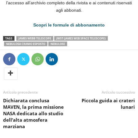
l’accesso all’archivio completo della rivista e ai contenuti riservati
agli abbonati.
Scopri le formule di abbonamento
TAGS
JAMES WEBB TELESCOPE
JWST (JAMES WEB SPACE TELESCOPE)
NEBULOSA CRANIO ESPOSTO
NEBULOSE
Nebulosa Cranio Esposto (PMR 1)
&body=https://
Articolo precedente
Articolo successivo
Dichiarata conclusa
Piccola guida ai crateri
MAVEN, la prima missione
lunari
NASA dedicata allo studio
dell’alta atmosfera
marziana