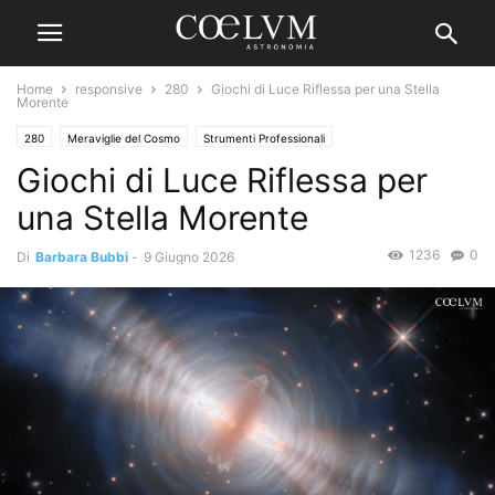
Home
responsive
280
Giochi di Luce Riflessa per una Stella
Morente
280
Meraviglie del Cosmo
Strumenti Professionali
Giochi di Luce Riflessa per
una Stella Morente
1236
0
Di
Barbara Bubbi
-
9 Giugno 2026