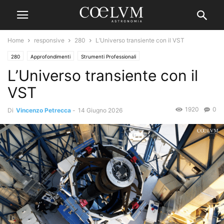
Home
responsive
280
L’Universo transiente con il VST
280
Approfondimenti
Strumenti Professionali
L’Universo transiente con il
VST
1920
0
Di
Vincenzo Petrecca
-
14 Giugno 2026