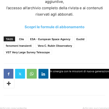
aggiuntive,
l’accesso all’archivio completo della rivista e ai contenuti
riservati agli abbonati.
Scopri le formule di abbonamento
TAGS
Cile
ESA - European Space Agency
Euclid
fenomeni transienti
Vera C. Rubin Observatory
VST Very Large Survey Telescope
In sinergia con le missioni di nuova generazion
Articolo precedente
Articolo successivo