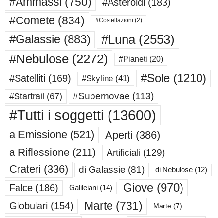
#Ammassi
(750)
#Asteroidi
(183)
#Comete
(834)
#Costellazioni
(2)
#Luna
(2553)
#Galassie
(883)
#Nebulose
(2272)
#Pianeti
(20)
#Sole
(1210)
#Satelliti
(169)
#Skyline
(41)
#Supernovae
(113)
#Startrail
(67)
#Tutti i soggetti
(13600)
a Emissione
(521)
Aperti
(386)
a Riflessione
(211)
Artificiali
(129)
Crateri
(336)
di Galassie
(81)
di Nebulose
(12)
Giove
(970)
Falce
(186)
Galileiani
(14)
Marte
(731)
Globulari
(154)
Marte
(7)