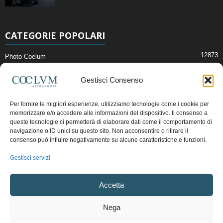
CATEGORIE POPOLARI
12873
Photo-Coelum
2914
Mostre e Incontri
Gestisci Consenso
2409
News di Astronomia
1315
Cielo del Mese
Per fornire le migliori esperienze, utilizziamo tecnologie come i cookie per
memorizzare e/o accedere alle informazioni del dispositivo. Il consenso a
365
Astronomia, Astrofisica e Cosmologia
queste tecnologie ci permetterà di elaborare dati come il comportamento di
268
Articoli e Risorse On-Line
navigazione o ID unici su questo sito. Non acconsentire o ritirare il
consenso può influire negativamente su alcune caratteristiche e funzioni.
192
Il Blog della Redazione
Gestisci servizi
Pubblicità:
ads@coelum.com
Accetta
Copyright © 1997 - 2024 vietata la riproduzione.
CF/P.IVA/VAT.C IT.01988340434
Nega