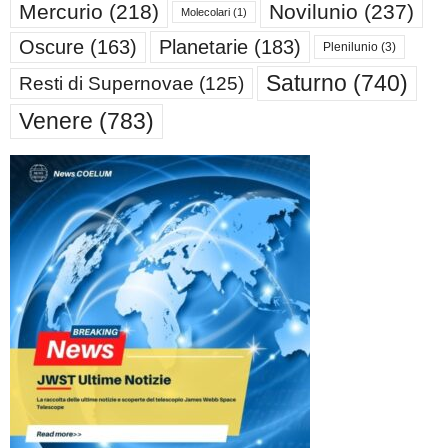
Mercurio
(218)
Novilunio
(237)
Molecolari
(1)
Oscure
(163)
Planetarie
(183)
Plenilunio
(3)
Saturno
(740)
Resti di Supernovae
(125)
Venere
(783)