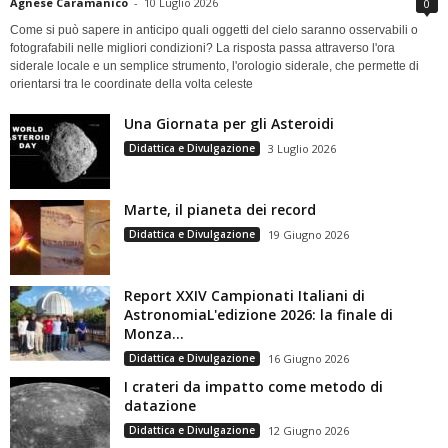
Agnese Caramanico
-
10 Luglio 2026
0
Come si può sapere in anticipo quali oggetti del cielo saranno osservabili o
fotografabili nelle migliori condizioni? La risposta passa attraverso l'ora
siderale locale e un semplice strumento, l'orologio siderale, che permette di
orientarsi tra le coordinate della volta celeste
Una Giornata per gli Asteroidi
Didattica e Divulgazione
3 Luglio 2026
Marte, il pianeta dei record
Didattica e Divulgazione
19 Giugno 2026
Report XXIV Campionati Italiani di
AstronomiaL'edizione 2026: la finale di
Monza...
Didattica e Divulgazione
16 Giugno 2026
I crateri da impatto come metodo di
datazione
Didattica e Divulgazione
12 Giugno 2026