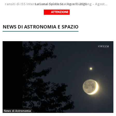
Le costellazioni di Agosto 2026: Delfino
La Luna del Mese – Agosto 2026
NEWS DI ASTRONOMIA E SPAZIO
News di Astronomia