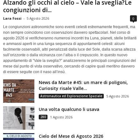
Alzando gli occhi al cielo – Vale la sveglia?Le
congiunzioni di...
Lara Fossi
-
5 Agosto 2026
0
Le congiunzioni astronomiche sono eventi celesti estremamente frequenti, ma
non sempre coincidono con osservazioni davvero spettacolari. Nel corso di
agosto 2026 si verificheranno numerosi incontri tra Luna, pianeti, stelle brillanti
e ammassi aperti in una lunga sequenza di appuntamenti celesti: alcuni
facilmente osservabili, altri penalizzati dalla luce del Sole, dalla scarsa altezza
sull’orizzonte o dalla vicinanza con l’alba o il crepuscolo. In questo nuovo
appuntamento di “Vale la sveglia?” analizzeremo le principali congiunzioni del
mese dal punto di vista osservativo, cercando di capire quali meritino davvero
di essere seguite con il naso all’insù.
News da Marte #45: un mare di poligoni,
Curiosity risale Valle...
Astronautica ed Esplorazione Spaziale
5 Agosto 2026
Una volta qualcuno li usava
280
1 Agosto 2026
Cielo del Mese di Agosto 2026