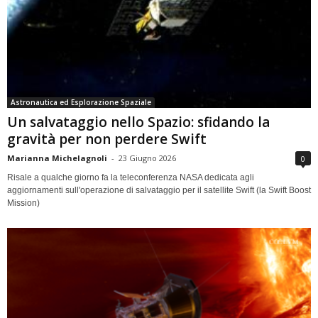
Astronautica ed Esplorazione Spaziale
Un salvataggio nello Spazio: sfidando la
gravità per non perdere Swift
Marianna Michelagnoli
-
23 Giugno 2026
0
Risale a qualche giorno fa la teleconferenza NASA dedicata agli
aggiornamenti sull'operazione di salvataggio per il satellite Swift (la Swift Boost
Mission)