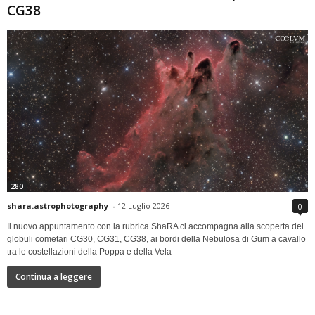
CG38
280
shara.astrophotography
-
12 Luglio 2026
0
Il nuovo appuntamento con la rubrica ShaRA ci accompagna alla scoperta dei
globuli cometari CG30, CG31, CG38, ai bordi della Nebulosa di Gum a cavallo
tra le costellazioni della Poppa e della Vela
Continua a leggere