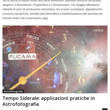
Se la storia di Marte fosse una serie televisiva, sarebbe divisa in tre grandi
stagioni: il Noachiano, l’Esperiano e l’Amazoniano. Un viaggio attraverso
miliardi di anni di evoluzione planetaria, tra oceani scomparsi, gigantesche
eruzioni vulcaniche, perdita dell’atmosfera e trasformazione del pianeta nel
mondo arido che osserviamo oggi.
Astrofotografia
Tempo Siderale: applicazioni pratiche in
Astrofotografia