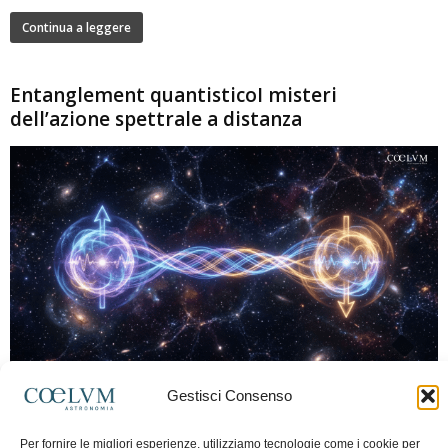
Continua a leggere
Entanglement quantisticoI misteri
dell’azione spettrale a distanza
280
Gestisci Consenso
Marco Lorrai
-
15 Giugno 2026
0
L'entanglement quantistico è uno dei fenomeni più sorprendenti della fisica
Per fornire le migliori esperienze, utilizziamo tecnologie come i cookie per
moderna: due particelle possono mostrare correlazioni che sembrano ignorare