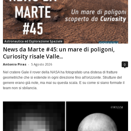
Astronautica ed Esplorazione Spaziale
News da Marte #45: un mare di poligoni,
Curiosity risale Valle...
Antonio Piras
-
5 Agosto 2026
0
Nel cratere Gale il rover della NASA ha fotografato una distesa di fratture
geometriche che si estende in ogni direzione fino all'orizzonte. Strutture del
genere erano già note, ma mai su questa scala. E su come si siano formate il
team non si sbilancia.