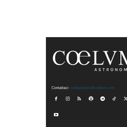
Contattaci:
coelumastro@coelum.com