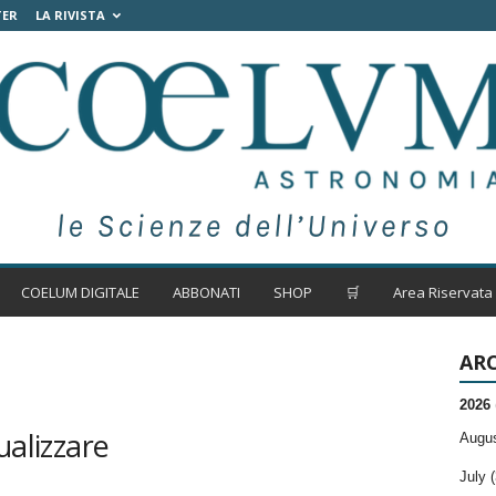
TER
LA RIVISTA
COELUM DIGITALE
ABBONATI
SHOP
🛒
Area Riservata
ARC
2026
ualizzare
Augus
July (