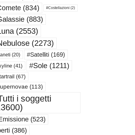
Comete
(834)
#Costellazioni
(2)
alassie
(883)
Luna
(2553)
Nebulose
(2273)
#Satelliti
(169)
aneti
(20)
#Sole
(1211)
yline
(41)
artrail
(67)
upernovae
(113)
utti i soggetti
13600)
Emissione
(523)
erti
(386)