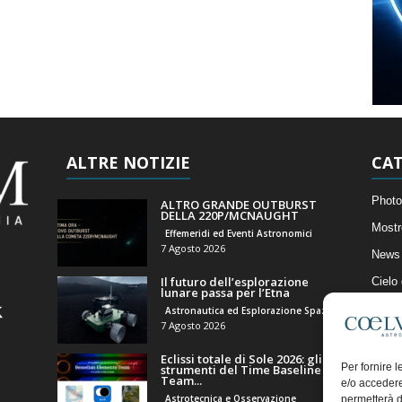
ALTRE NOTIZIE
CAT
Photo
ALTRO GRANDE OUTBURST
DELLA 220P/MCNAUGHT
Mostr
Effemeridi ed Eventi Astronomici
7 Agosto 2026
News 
Il futuro dell’esplorazione
Cielo
lunare passa per l’Etna
Astro
Astronautica ed Esplorazione Spaziale
7 Agosto 2026
Artico
Eclissi totale di Sole 2026: gli
Il Bl
Per fornire 
strumenti del Time Baseline
Team...
e/o accedere
Astrotecnica e Osservazione
permetterà d