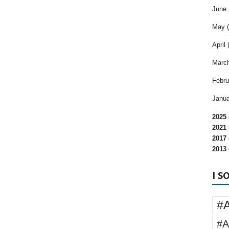
June 
May (
April 
March
Febru
Janua
2025 
2021 
2017 
2013 
I S
#
#A