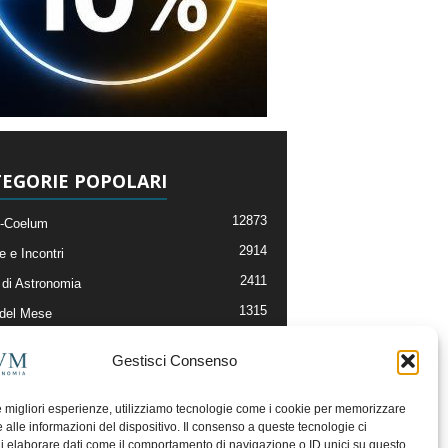
EGORIE POPOLARI
12873
-Coelum
2914
e e Incontri
2411
di Astronomia
1315
 del Mese
365
nomia, Astrofisica e Cosmologia
Gestisci Consenso
268
li e Risorse On-Line
192
og della Redazione
le migliori esperienze, utilizziamo tecnologie come i cookie per memorizzare
 alle informazioni del dispositivo. Il consenso a queste tecnologie ci
i elaborare dati come il comportamento di navigazione o ID unici su questo