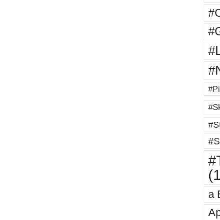
#
#G
#
#
#Pi
#Sk
#St
#S
#T
(
a 
Ap