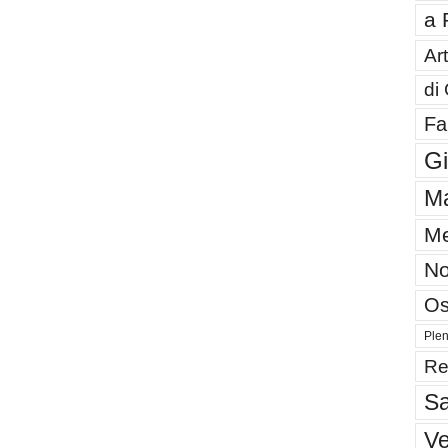
a 
Art
di
Fa
G
Ma
Me
No
Os
Plen
Re
Sa
V