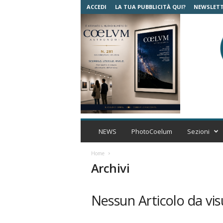
ACCEDI
LA TUA PUBBLICITÀ QUI?
NEWSLET
C
o
NEWS
PhotoCoelum
Sezioni
e
l
Home
u
Archivi
m
A
s
Nessun Articolo da vis
t
r
o