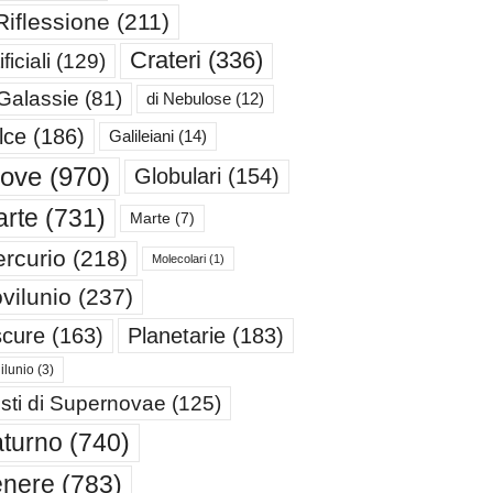
Riflessione
(211)
Crateri
(336)
ificiali
(129)
 Galassie
(81)
di Nebulose
(12)
lce
(186)
Galileiani
(14)
iove
(970)
Globulari
(154)
rte
(731)
Marte
(7)
rcurio
(218)
Molecolari
(1)
vilunio
(237)
cure
(163)
Planetarie
(183)
ilunio
(3)
sti di Supernovae
(125)
turno
(740)
enere
(783)