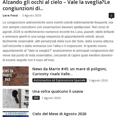
Alzando gli occhi al cielo – Vale la sveglia?Le
congiunzioni di...
Lara Fossi
-
5 Agosto 2026
0
Le congiunzioni astronomiche sono eventi celesti estremamente frequenti, ma
non sempre coincidono con osservazioni davvero spettacolari. Nel corso di
agosto 2026 si verificheranno numerosi incontri tra Luna, pianeti, stelle brillanti
e ammassi aperti in una lunga sequenza di appuntamenti celesti: alcuni
facilmente osservabili, altri penalizzati dalla luce del Sole, dalla scarsa altezza
sull’orizzonte o dalla vicinanza con l’alba o il crepuscolo. In questo nuovo
appuntamento di “Vale la sveglia?” analizzeremo le principali congiunzioni del
mese dal punto di vista osservativo, cercando di capire quali meritino davvero
di essere seguite con il naso all’insù.
News da Marte #45: un mare di poligoni,
Curiosity risale Valle...
Astronautica ed Esplorazione Spaziale
5 Agosto 2026
Una volta qualcuno li usava
280
1 Agosto 2026
Cielo del Mese di Agosto 2026