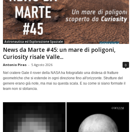
Astronautica ed Esplorazione Spaziale
News da Marte #45: un mare di poligoni,
Curiosity risale Valle...
Antonio Piras
-
5 Agosto 2026
0
Nel cratere Gale il rover della NASA ha fotografato una distesa di fratture
geometriche che si estende in ogni direzione fino all'orizzonte. Strutture del
genere erano già note, ma mai su questa scala. E su come si siano formate il
team non si sbilancia.