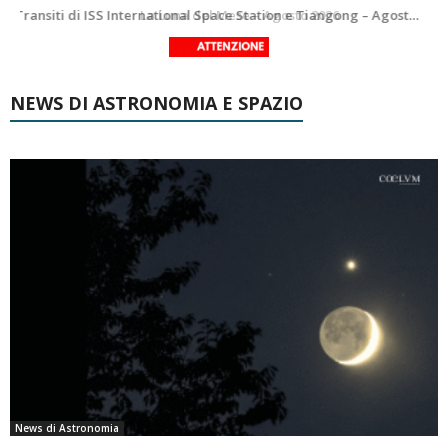
Le costellazioni di Agosto 2026: Delfino
La Luna del Mese – Agosto 2026
NEWS DI ASTRONOMIA E SPAZIO
News di Astronomia