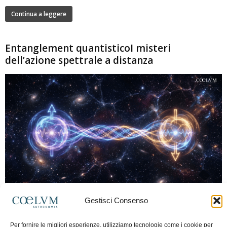
Continua a leggere
Entanglement quantisticoI misteri
dell’azione spettrale a distanza
280
Gestisci Consenso
Marco Lorrai
-
15 Giugno 2026
0
L'entanglement quantistico è uno dei fenomeni più sorprendenti della fisica
Per fornire le migliori esperienze, utilizziamo tecnologie come i cookie per
moderna: due particelle possono mostrare correlazioni che sembrano ignorare