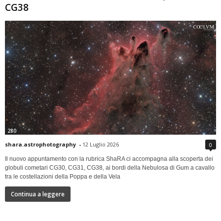
CG38
280
shara.astrophotography
-
12 Luglio 2026
0
Il nuovo appuntamento con la rubrica ShaRA ci accompagna alla scoperta dei
globuli cometari CG30, CG31, CG38, ai bordi della Nebulosa di Gum a cavallo
tra le costellazioni della Poppa e della Vela
Continua a leggere