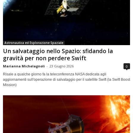
Astronautica ed Esplorazione Spaziale
Un salvataggio nello Spazio: sfidando la
gravità per non perdere Swift
Marianna Michelagnoli
-
23 Giugno 2026
0
Risale a qualche giorno fa la teleconferenza NASA dedicata agli
aggiornamenti sull'operazione di salvataggio per il satellite Swift (la Swift Boost
Mission)