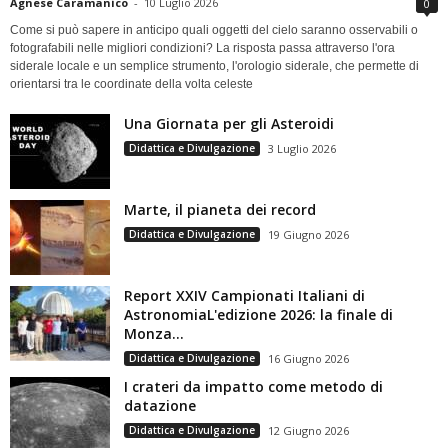
Agnese Caramanico
-
10 Luglio 2026
0
Come si può sapere in anticipo quali oggetti del cielo saranno osservabili o
fotografabili nelle migliori condizioni? La risposta passa attraverso l'ora
siderale locale e un semplice strumento, l'orologio siderale, che permette di
orientarsi tra le coordinate della volta celeste
Una Giornata per gli Asteroidi
Didattica e Divulgazione
3 Luglio 2026
Marte, il pianeta dei record
Didattica e Divulgazione
19 Giugno 2026
Report XXIV Campionati Italiani di
AstronomiaL'edizione 2026: la finale di
Monza...
Didattica e Divulgazione
16 Giugno 2026
I crateri da impatto come metodo di
datazione
Didattica e Divulgazione
12 Giugno 2026