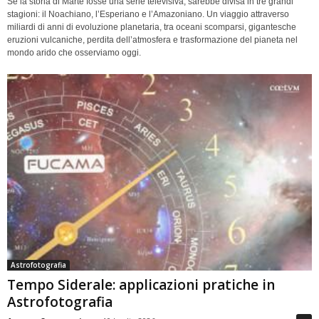
Se la storia di Marte fosse una serie televisiva, sarebbe divisa in tre grandi
stagioni: il Noachiano, l’Esperiano e l’Amazoniano. Un viaggio attraverso
miliardi di anni di evoluzione planetaria, tra oceani scomparsi, gigantesche
eruzioni vulcaniche, perdita dell’atmosfera e trasformazione del pianeta nel
mondo arido che osserviamo oggi.
Astrofotografia
Tempo Siderale: applicazioni pratiche in
Astrofotografia