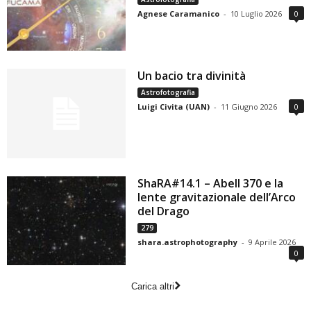
Agnese Caramanico
-
10 Luglio 2026
0
Un bacio tra divinità
Astrofotografia
Luigi Civita (UAN)
-
11 Giugno 2026
0
ShaRA#14.1 – Abell 370 e la
lente gravitazionale dell’Arco
del Drago
279
shara.astrophotography
-
9 Aprile 2026
0
Carica altri