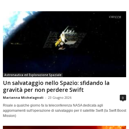
Astronautica ed Esplorazione Spaziale
Un salvataggio nello Spazio: sfidando la
gravità per non perdere Swift
Marianna Michelagnoli
-
23 Giugno 2026
0
Risale a qualche giorno fa la teleconferenza NASA dedicata agli
aggiornamenti sull'operazione di salvataggio per il satellite Swift (la Swift Boost
Mission)