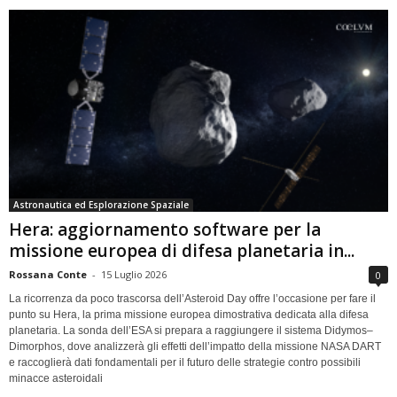
Astronautica ed Esplorazione Spaziale
Hera: aggiornamento software per la
missione europea di difesa planetaria in...
Rossana Conte
-
15 Luglio 2026
0
La ricorrenza da poco trascorsa dell’Asteroid Day offre l’occasione per fare il
punto su Hera, la prima missione europea dimostrativa dedicata alla difesa
planetaria. La sonda dell’ESA si prepara a raggiungere il sistema Didymos–
Dimorphos, dove analizzerà gli effetti dell’impatto della missione NASA DART
e raccoglierà dati fondamentali per il futuro delle strategie contro possibili
minacce asteroidali