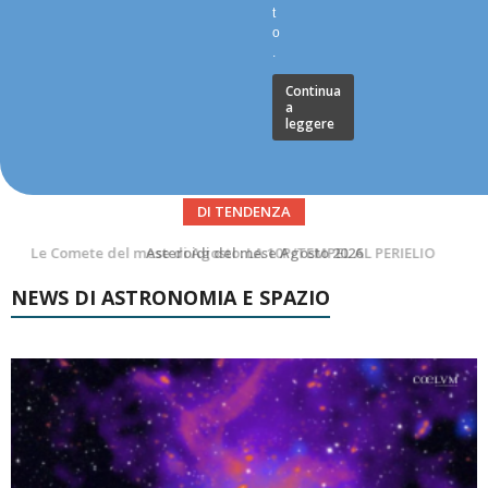
t
o
.
Continua
a
leggere
DI TENDENZA
Asteroidi del mese Agosto 2026
NEWS DI ASTRONOMIA E SPAZIO