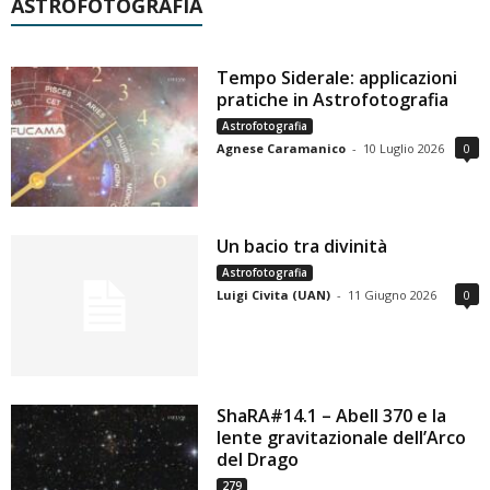
ASTROFOTOGRAFIA
Tempo Siderale: applicazioni
pratiche in Astrofotografia
Astrofotografia
Agnese Caramanico
-
10 Luglio 2026
0
Un bacio tra divinità
Astrofotografia
Luigi Civita (UAN)
-
11 Giugno 2026
0
ShaRA#14.1 – Abell 370 e la
lente gravitazionale dell’Arco
del Drago
279