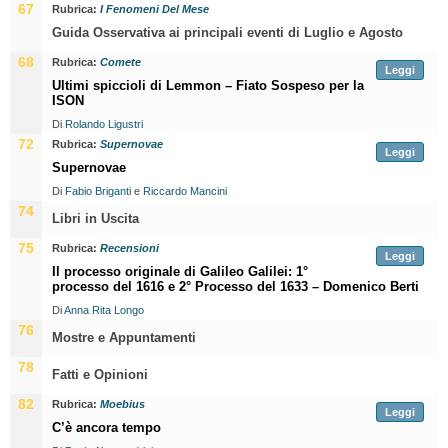
67
Rubrica:
I Fenomeni Del Mese
Guida Osservativa ai principali eventi di Luglio e Agosto
68
Rubrica:
Comete
Leggi
Ultimi spiccioli di Lemmon – Fiato Sospeso per la
ISON
Di
Rolando Ligustri
72
Rubrica:
Supernovae
Leggi
Supernovae
Di
Fabio Briganti
e
Riccardo Mancini
74
Libri in Uscita
75
Rubrica:
Recensioni
Leggi
Il processo originale di Galileo Galilei: 1°
processo del 1616 e 2° Processo del 1633 – Domenico Berti
Di
Anna Rita Longo
76
Mostre e Appuntamenti
78
Fatti e Opinioni
82
Rubrica:
Moebius
Leggi
C’è ancora tempo