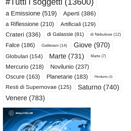
#Tutti i soggetti
(13600)
a Emissione
(519)
Aperti
(386)
a Riflessione
(210)
Artificiali
(129)
Crateri
(336)
di Galassie
(81)
di Nebulose
(12)
Giove
(970)
Falce
(186)
Galileiani
(14)
Marte
(731)
Globulari
(154)
Marte
(7)
Mercurio
(218)
Novilunio
(237)
Oscure
(163)
Planetarie
(183)
Plenilunio
(3)
Saturno
(740)
Resti di Supernovae
(125)
Venere
(783)