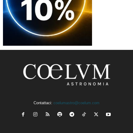
Contattaci:
coelumastro@coelum.com