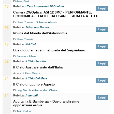
Di
Autori Vari
40
Rubrica:
I Test Strumentali Di Coelum
Leggi
Camera ZWOptical ASI 12 0MC – PERFORMANTE,
ECONOMICA E FACILE DA USARE… ADATTA A TUTTI!
Di
Plinio Camaiti
e
Salvatore Albano
41
Rubrica:
Telescope Doctor
Leggi
Novità dal Mondo dell’Astronomia
Di
Plinio Camaiti
48
Rubrica:
Nel Cielo
Leggi
Due globulari strani nel piede del Serpentario
Di
Salvatore Albano
52
Rubrica:
Il Cielo Sepolto
Leggi
Il Cielo Australe visto dall’Italia
A cura di
Piero Mazza
54
Rubrica:
Il Cielo Del Mese
Leggi
Il Cielo di Luglio e Agosto
Di
Luigi Becchi
e
Remondino Chavez
64
Rubrica:
Asteroidi
Leggi
Aquitania E Bamberga – Due grandissime
opposizioni estive
Di
Talib Kadori