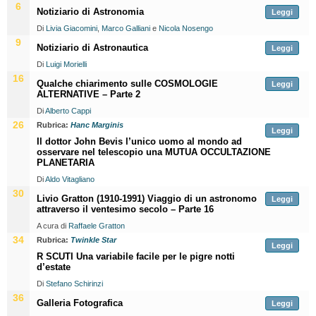
6
Notiziario di Astronomia
Leggi
Di
Livia Giacomini
,
Marco Galliani
e
Nicola Nosengo
9
Notiziario di Astronautica
Leggi
Di
Luigi Morielli
16
Qualche chiarimento sulle COSMOLOGIE
Leggi
ALTERNATIVE – Parte 2
Di
Alberto Cappi
26
Rubrica:
Hanc Marginis
Leggi
Il dottor John Bevis l’unico uomo al mondo ad
osservare nel telescopio una MUTUA OCCULTAZIONE
PLANETARIA
Di
Aldo Vitagliano
30
Livio Gratton (1910-1991) Viaggio di un astronomo
Leggi
attraverso il ventesimo secolo – Parte 16
A cura di
Raffaele Gratton
34
Rubrica:
Twinkle Star
Leggi
R SCUTI Una variabile facile per le pigre notti
d’estate
Di
Stefano Schirinzi
36
Galleria Fotografica
Leggi