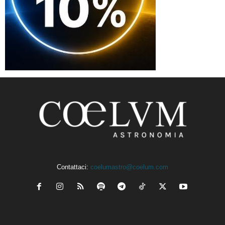
Contattaci:
coelumastro@coelum.com