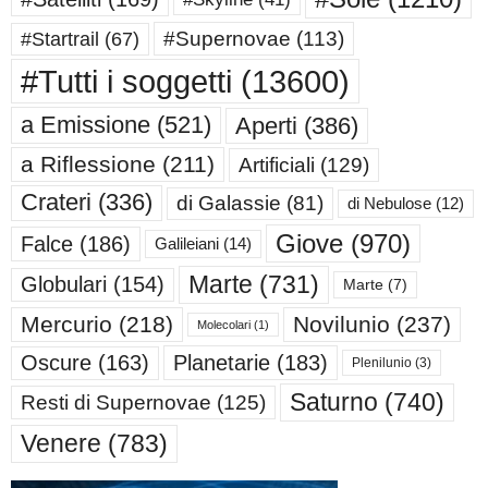
#Supernovae
(113)
#Startrail
(67)
#Tutti i soggetti
(13600)
a Emissione
(521)
Aperti
(386)
a Riflessione
(211)
Artificiali
(129)
Crateri
(336)
di Galassie
(81)
di Nebulose
(12)
Giove
(970)
Falce
(186)
Galileiani
(14)
Marte
(731)
Globulari
(154)
Marte
(7)
Mercurio
(218)
Novilunio
(237)
Molecolari
(1)
Oscure
(163)
Planetarie
(183)
Plenilunio
(3)
Saturno
(740)
Resti di Supernovae
(125)
Venere
(783)