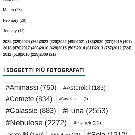
March (25)
February (28)
January (11)
2025 (329)
2024 (362)
2023 (320)
2022 (495)
2021 (183)
2020 (331)
2019 (407)
2018 (470)
2017 (406)
2016 (428)
2015 (503)
2014 (611)
2013 (757)
2012 (724)
2011 (518)
2010 (229)
2009 (21)
I SOGGETTI PIÙ FOTOGRAFATI
#Ammassi
(750)
#Asteroidi
(183)
#Comete
(834)
#Costellazioni
(2)
#Luna
(2553)
#Galassie
(883)
#Nebulose
(2272)
#Pianeti
(20)
#Sole
(1210)
#Satelliti
(169)
#Skyline
(41)