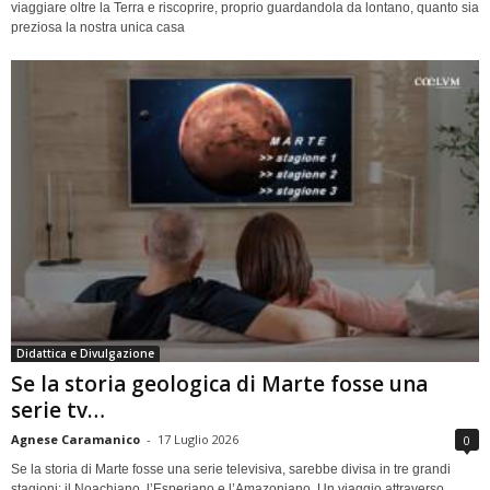
viaggiare oltre la Terra e riscoprire, proprio guardandola da lontano, quanto sia
preziosa la nostra unica casa
Didattica e Divulgazione
Se la storia geologica di Marte fosse una
serie tv…
Agnese Caramanico
-
17 Luglio 2026
0
Se la storia di Marte fosse una serie televisiva, sarebbe divisa in tre grandi
stagioni: il Noachiano, l’Esperiano e l’Amazoniano. Un viaggio attraverso