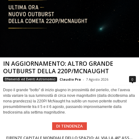
IN AGGIORNAMENTO: ALTRO GRANDE
OUTBURST DELLA 220P/MCNAUGHT
Claudio Pra
-
7 Agosto 2026
0
Effemeridi ed Eventi Astronomici
Dopo il grande “botto” di inizio giugno in prossimità del perielio, che l’aveva
vista variare la sua luminosità di circa nove magnitudini (dalla diciottesima alla
nona grandezza) la 220P/ McNaught ha subìto un nuovo potente outburst
presumibilmente tra il 5 e il 6 agosto, passando improvvisamente dalla
tredicesima alla settima magnitudine.
DI TENDENZA
SUPERNOVAE aggiornamenti del mese – Agosto 2026
Cielo del Mese di Agosto 2026