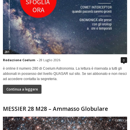
281
Redazione Coelum
-
28 Luglio 2026
0
è online il numero 280 di Coelum Astronomia. La lettura è riservata a tutti gli
abbonati in possesso del livello QUASAR sul sito. Se sei abbonato e non riesci
ad accedere contatta la segreteria.
Continua a leggere
MESSIER 28 M28 – Ammasso Globulare