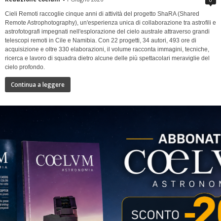
Cieli Remoti raccoglie cinque anni di attività del progetto ShaRA (Shared
Remote Astrophotography), un'esperienza unica di collaborazione tra astrofili e
astrofotografi impegnati nell'esplorazione del cielo australe attraverso grandi
telescopi remoti in Cile e Namibia. Con 22 progetti, 34 autori, 493 ore di
acquisizione e oltre 330 elaborazioni, il volume racconta immagini, tecniche,
ricerca e lavoro di squadra dietro alcune delle più spettacolari meraviglie del
cielo profondo.
Continua a leggere