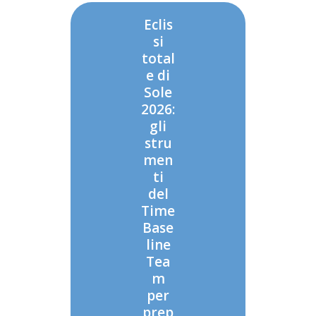
Eclis
si
total
e di
Sole
2026:
gli
stru
men
ti
del
Time
Base
line
Tea
m
per
prep