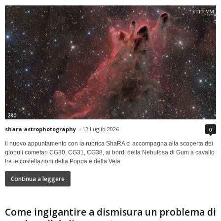
280
shara.astrophotography
-
12 Luglio 2026
0
Il nuovo appuntamento con la rubrica ShaRA ci accompagna alla scoperta dei
globuli cometari CG30, CG31, CG38, ai bordi della Nebulosa di Gum a cavallo
tra le costellazioni della Poppa e della Vela
Continua a leggere
Come ingigantire a dismisura un problema di