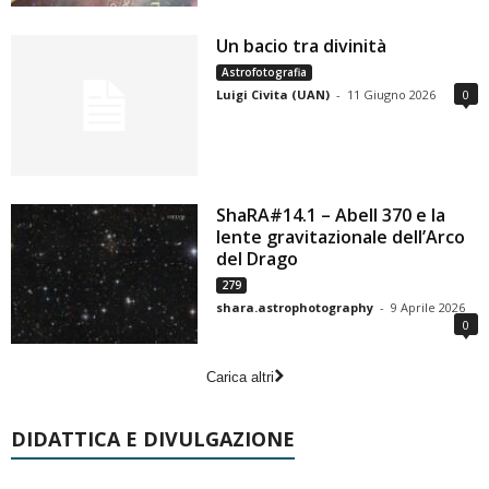
Un bacio tra divinità
Astrofotografia
Luigi Civita (UAN)
-
11 Giugno 2026
0
ShaRA#14.1 – Abell 370 e la
lente gravitazionale dell’Arco
del Drago
279
shara.astrophotography
-
9 Aprile 2026
0
Carica altri
DIDATTICA E DIVULGAZIONE