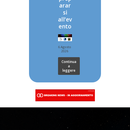
arar
si
all’ev
ento
6 Agosto
2026
Continua
a
leggere