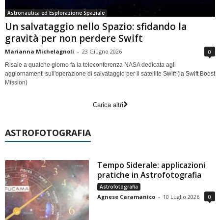
Astronautica ed Esplorazione Spaziale
Un salvataggio nello Spazio: sfidando la
gravità per non perdere Swift
Marianna Michelagnoli
-
23 Giugno 2026
0
Risale a qualche giorno fa la teleconferenza NASA dedicata agli
aggiornamenti sull'operazione di salvataggio per il satellite Swift (la Swift Boost
Mission)
Carica altri
ASTROFOTOGRAFIA
Tempo Siderale: applicazioni
pratiche in Astrofotografia
Astrofotografia
Agnese Caramanico
-
10 Luglio 2026
0