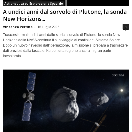
Astronautica ed Esplorazione Spaziale
A undici anni dal sorvolo di Plutone, la sonda
New Horizons...
Vincenzo Pettina
-
16 Luglio 2026
0
Trascorsi ormai undici anni dallo storico sorvolo di Plutone, la sonda New
Horizons della NASA continua il suo viaggio ai confini del Sistema Solare.
Dopo un nuovo risveglio dall’ibernazione, la missione si prepara a trasmettere
dati preziosi dalla fascia di Kuiper, una regione ancora in gran parte
inesplorata